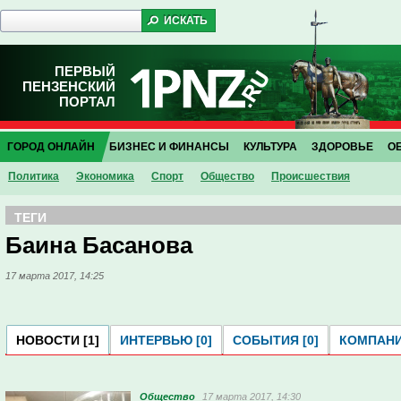
ПЕРВЫЙ
ПЕНЗЕНСКИЙ
ПОРТАЛ
ГОРОД ОНЛАЙН
БИЗНЕС И ФИНАНСЫ
КУЛЬТУРА
ЗДОРОВЬЕ
О
Политика
Экономика
Спорт
Общество
Проиcшествия
ТЕГИ
Баина Басанова
17 марта 2017, 14:25
НОВОСТИ [1]
ИНТЕРВЬЮ [0]
СОБЫТИЯ [0]
КОМПАНИ
Общество
17 марта 2017, 14:30