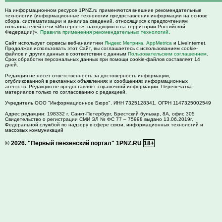
На информационном ресурсе 1PNZ.ru применяются внешние рекомендательные
технологии (информационные технологии предоставления информации на основе
сбора, систематизации и анализа сведений, относящихся к предпочтениям
пользователей сети «Интернет», находящихся на территории Российской
Федерации)».
Правила применения рекомендательных технологий
.
Сайт использует сервисы веб-аналитики
Яндекс Метрика
,
AppMetrica
и LiveInternet.
Продолжая использовать этот Сайт, вы соглашаетесь с использованием cookie-
файлов и других данных в соответствии с данным
Пользовательским соглашением
.
Срок обработки персональных данных при помощи cookie-файлов составляет 14
дней.
Редакция не несет ответственность за достоверность информации,
опубликованной в рекламных объявлениях и сообщениях информационных
агентств. Редакция не предоставляет справочной информации. Перепечатка
материалов только по согласованию с редакцией.
Учредитель ООО "Информационное Бюро". ИНН 7325128341, ОГРН 1147325002549
Адрес редакции:
198332
г. Санкт-Петербург,
Брестский бульвар, 8А, офис 305
Свидетельство о регистрации СМИ ЭЛ № ФС 77 – 75998 выдано 13.06.2019г.
Федеральной службой по надзору в сфере связи, информационных технологий и
массовых коммуникаций
© 2026.
"Первый пензенский портал" 1PNZ.RU
18+