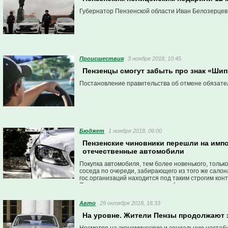
Губернатор Пензенской области Иван Белозерцев т
Проиcшествия
3 ноября 2018, 10:45
Пензенцы смогут забыть про знак «Ши
Постановление правительства об отмене обязатель
Бюджет
1 ноября 2018, 06:00
Пензенские чиновники перешли на имп
отечественные автомобили
Покупка автомобиля, тем более новенького, только
соседа по очереди, забирающего из того же салон
гос.организаций находится под таким строгим ко
Портал проверил, какие автомобили закупали госу
Авто
29 октября 2018, 16:33
На уровне. Жители Пензы продолжают