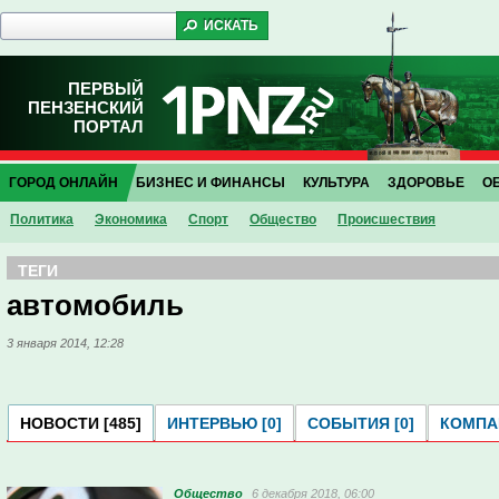
ПЕРВЫЙ
ПЕНЗЕНСКИЙ
ПОРТАЛ
ГОРОД ОНЛАЙН
БИЗНЕС И ФИНАНСЫ
КУЛЬТУРА
ЗДОРОВЬЕ
О
Политика
Экономика
Спорт
Общество
Проиcшествия
ТЕГИ
автомобиль
3 января 2014, 12:28
НОВОСТИ [485]
ИНТЕРВЬЮ [0]
СОБЫТИЯ [0]
КОМПАН
Общество
6 декабря 2018, 06:00