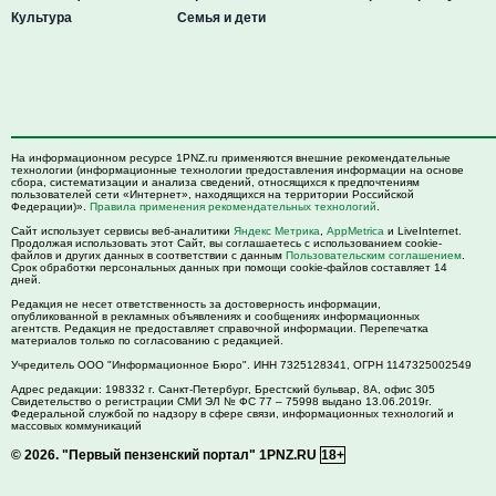
Культура
Семья и дети
На информационном ресурсе 1PNZ.ru применяются внешние рекомендательные
технологии (информационные технологии предоставления информации на основе
сбора, систематизации и анализа сведений, относящихся к предпочтениям
пользователей сети «Интернет», находящихся на территории Российской
Федерации)».
Правила применения рекомендательных технологий
.
Сайт использует сервисы веб-аналитики
Яндекс Метрика
,
AppMetrica
и LiveInternet.
Продолжая использовать этот Сайт, вы соглашаетесь с использованием cookie-
файлов и других данных в соответствии с данным
Пользовательским соглашением
.
Срок обработки персональных данных при помощи cookie-файлов составляет 14
дней.
Редакция не несет ответственность за достоверность информации,
опубликованной в рекламных объявлениях и сообщениях информационных
агентств. Редакция не предоставляет справочной информации. Перепечатка
материалов только по согласованию с редакцией.
Учредитель ООО "Информационное Бюро". ИНН 7325128341, ОГРН 1147325002549
Адрес редакции:
198332
г. Санкт-Петербург,
Брестский бульвар, 8А, офис 305
Свидетельство о регистрации СМИ ЭЛ № ФС 77 – 75998 выдано 13.06.2019г.
Федеральной службой по надзору в сфере связи, информационных технологий и
массовых коммуникаций
© 2026.
"Первый пензенский портал" 1PNZ.RU
18+