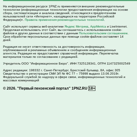
На информационном ресурсе 1PNZ.ru применяются внешние рекомендательные
технологии (информационные технологии предоставления информации на основе
сбора, систематизации и анализа сведений, относящихся к предпочтениям
пользователей сети «Интернет», находящихся на территории Российской
Федерации)».
Правила применения рекомендательных технологий
.
Сайт использует сервисы веб-аналитики
Яндекс Метрика
,
AppMetrica
и LiveInternet.
Продолжая использовать этот Сайт, вы соглашаетесь с использованием cookie-
файлов и других данных в соответствии с данным
Пользовательским соглашением
.
Срок обработки персональных данных при помощи cookie-файлов составляет 14
дней.
Редакция не несет ответственность за достоверность информации,
опубликованной в рекламных объявлениях и сообщениях информационных
агентств. Редакция не предоставляет справочной информации. Перепечатка
материалов только по согласованию с редакцией.
Учредитель ООО "Информационное Бюро". ИНН 7325128341, ОГРН 1147325002549
Адрес редакции:
198332
г. Санкт-Петербург,
Брестский бульвар, 8А, офис 305
Свидетельство о регистрации СМИ ЭЛ № ФС 77 – 75998 выдано 13.06.2019г.
Федеральной службой по надзору в сфере связи, информационных технологий и
массовых коммуникаций
© 2026.
"Первый пензенский портал" 1PNZ.RU
18+