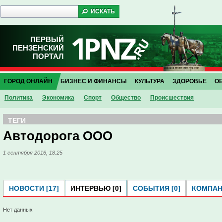
ПЕРВЫЙ
ПЕНЗЕНСКИЙ
ПОРТАЛ
ГОРОД ОНЛАЙН
БИЗНЕС И ФИНАНСЫ
КУЛЬТУРА
ЗДОРОВЬЕ
О
Политика
Экономика
Спорт
Общество
Проиcшествия
ТЕГИ
Автодорога ООО
1 сентября 2016, 18:25
НОВОСТИ [17]
ИНТЕРВЬЮ [0]
СОБЫТИЯ [0]
КОМПАНИ
Нет данных