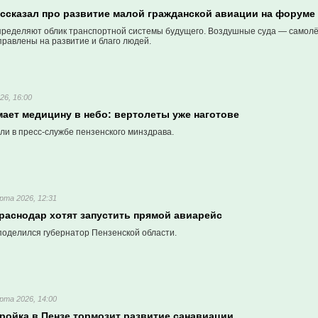
ссказал про развитие малой гражданской авиации на форуме
ределяют облик транспортной системы будущего. Воздушные суда — самолё
правлены на развитие и благо людей.
26, 16:00
мает медицину в небо: вертолеты уже наготове
ли в пресс-службе пензенского минздрава.
рта 2026, 12:31
раснодар хотят запустить прямой авиарейс
поделился губернатор Пензенской области.
рта 2026, 14:00
ройка в Пензе тормозит развитие санавиации