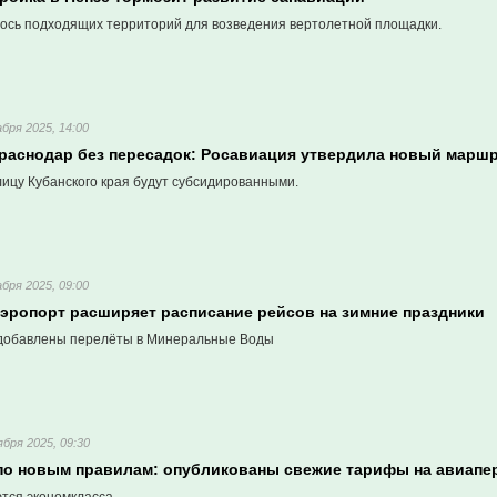
лось подходящих территорий для возведения вертолетной площадки.
абря 2025, 14:00
Краснодар без пересадок: Росавиация утвердила новый марш
лицу Кубанского края будут субсидированными.
абря 2025, 09:00
аэропорт расширяет расписание рейсов на зимние праздники
 добавлены перелёты в Минеральные Воды
ября 2025, 09:30
 по новым правилам: опубликованы свежие тарифы на авиапе