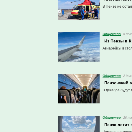
В Пензе не оста
Общество
8 дек
Из Пензы в 
Авиарейсы в сто
Общество
2 дек
Пензенский 
В декабре будут
Общество
26 но
Пенза летит