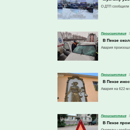
О ДТП сообщили 
Проиcшествия
В Пензе око
Авария произошла
Проиcшествия
В Пензе инос
Авария на 622-м 
Проиcшествия
В Пензе про