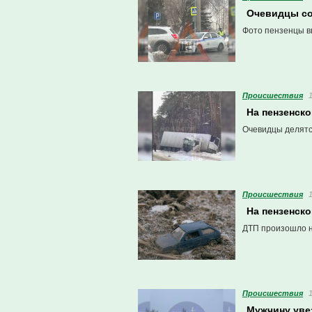
Очевидцы со
Фото пензенцы в
Проиcшествия
На пензенско
Очевидцы делятс
Проиcшествия
На пензенско
ДТП произошло н
Проиcшествия
Мужчину увез