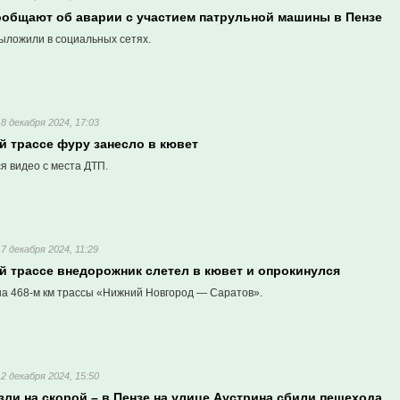
общают об аварии с участием патрульной машины в Пензе
ыложили в социальных сетях.
18 декабря 2024, 17:03
й трассе фуру занесло в кювет
я видео с места ДТП.
17 декабря 2024, 11:29
й трассе внедорожник слетел в кювет и опрокинулся
а 468-м км трассы «Нижний Новгород — Саратов».
12 декабря 2024, 15:50
ли на скорой – в Пензе на улице Аустрина сбили пешехода