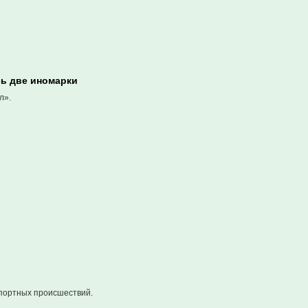
сь две иномарки
л».
портных происшествий.