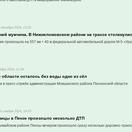
ли о массовом ДТП в микрорайоне Маньчжурия.
6 декабря 2024, 13:20
тний мужчина. В Нижнеломовском районе на трассе столкнули
рия произошла на 557 км + 40 м федеральной автомобильной дороги М-5 «Ура
ября 2024, 21:00
 области осталось без воды одно из сёл
и в пресс-службе администрации Мокшанского района Пензенской области.
16 ноября 2024, 14:03
ницы в Пензе произошло несколько ДТП
вомайском районе Пензы вечером произошло сразу несколько дорожно-транс