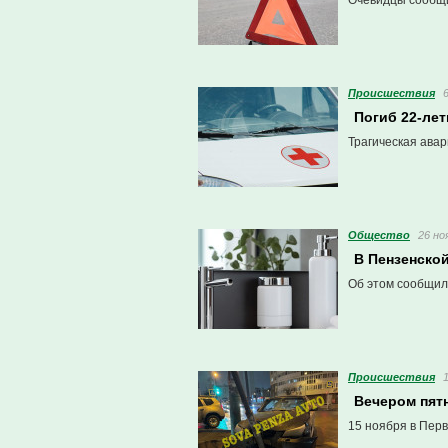
Очевидцы сообщи
Проиcшествия
Погиб 22-ле
Трагическая ава
Общество
26 но
В Пензенской
Об этом сообщил
Проиcшествия
Вечером пят
15 ноября в Пер