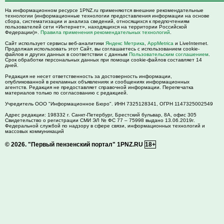
На информационном ресурсе 1PNZ.ru применяются внешние рекомендательные
технологии (информационные технологии предоставления информации на основе
сбора, систематизации и анализа сведений, относящихся к предпочтениям
пользователей сети «Интернет», находящихся на территории Российской
Федерации)».
Правила применения рекомендательных технологий
.
Сайт использует сервисы веб-аналитики
Яндекс Метрика
,
AppMetrica
и LiveInternet.
Продолжая использовать этот Сайт, вы соглашаетесь с использованием cookie-
файлов и других данных в соответствии с данным
Пользовательским соглашением
.
Срок обработки персональных данных при помощи cookie-файлов составляет 14
дней.
Редакция не несет ответственность за достоверность информации,
опубликованной в рекламных объявлениях и сообщениях информационных
агентств. Редакция не предоставляет справочной информации. Перепечатка
материалов только по согласованию с редакцией.
Учредитель ООО "Информационное Бюро". ИНН 7325128341, ОГРН 1147325002549
Адрес редакции:
198332
г. Санкт-Петербург,
Брестский бульвар, 8А, офис 305
Свидетельство о регистрации СМИ ЭЛ № ФС 77 – 75998 выдано 13.06.2019г.
Федеральной службой по надзору в сфере связи, информационных технологий и
массовых коммуникаций
© 2026.
"Первый пензенский портал" 1PNZ.RU
18+