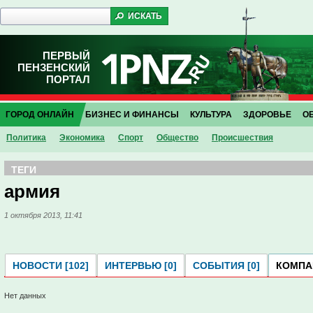
ПЕРВЫЙ
ПЕНЗЕНСКИЙ
ПОРТАЛ
ГОРОД ОНЛАЙН
БИЗНЕС И ФИНАНСЫ
КУЛЬТУРА
ЗДОРОВЬЕ
О
Политика
Экономика
Спорт
Общество
Проиcшествия
ТЕГИ
армия
1 октября 2013, 11:41
НОВОСТИ [102]
ИНТЕРВЬЮ [0]
СОБЫТИЯ [0]
КОМПАН
Нет данных