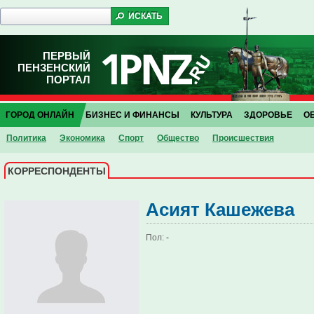
ПЕРВЫЙ
ПЕНЗЕНСКИЙ
ПОРТАЛ
ГОРОД ОНЛАЙН
БИЗНЕС И ФИНАНСЫ
КУЛЬТУРА
ЗДОРОВЬЕ
О
Политика
Экономика
Спорт
Общество
Проиcшествия
КОРРЕСПОНДЕНТЫ
Асият Кашежева
Пол:
-