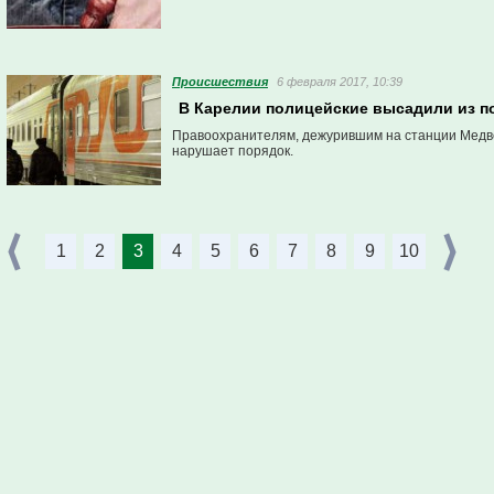
Проиcшествия
6 февраля 2017, 10:39
В Карелии полицейские высадили из п
Правоохранителям, дежурившим на станции Медвеж
нарушает порядок.
1
2
3
4
5
6
7
8
9
10