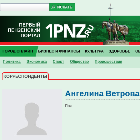
ПЕРВЫЙ
ПЕНЗЕНСКИЙ
ПОРТАЛ
ГОРОД ОНЛАЙН
БИЗНЕС И ФИНАНСЫ
КУЛЬТУРА
ЗДОРОВЬЕ
О
Политика
Экономика
Спорт
Общество
Проиcшествия
КОРРЕСПОНДЕНТЫ
Ангелина Ветрова
Пол:
-