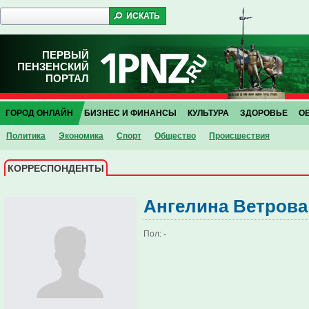
ПЕРВЫЙ
ПЕНЗЕНСКИЙ
ПОРТАЛ
ГОРОД ОНЛАЙН
БИЗНЕС И ФИНАНСЫ
КУЛЬТУРА
ЗДОРОВЬЕ
О
Политика
Экономика
Спорт
Общество
Проиcшествия
КОРРЕСПОНДЕНТЫ
Ангелина Ветрова
Пол:
-