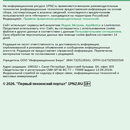
На информационном ресурсе 1PNZ.ru применяются внешние рекомендательные
технологии (информационные технологии предоставления информации на основе
сбора, систематизации и анализа сведений, относящихся к предпочтениям
пользователей сети «Интернет», находящихся на территории Российской
Федерации)».
Правила применения рекомендательных технологий
.
Сайт использует сервисы веб-аналитики
Яндекс Метрика
,
AppMetrica
и LiveInternet.
Продолжая использовать этот Сайт, вы соглашаетесь с использованием cookie-
файлов и других данных в соответствии с данным
Пользовательским соглашением
.
Срок обработки персональных данных при помощи cookie-файлов составляет 14
дней.
Редакция не несет ответственность за достоверность информации,
опубликованной в рекламных объявлениях и сообщениях информационных
агентств. Редакция не предоставляет справочной информации. Перепечатка
материалов только по согласованию с редакцией.
Учредитель ООО "Информационное Бюро". ИНН 7325128341, ОГРН 1147325002549
Адрес редакции:
198332
г. Санкт-Петербург,
Брестский бульвар, 8А, офис 305
Свидетельство о регистрации СМИ ЭЛ № ФС 77 – 75998 выдано 13.06.2019г.
Федеральной службой по надзору в сфере связи, информационных технологий и
массовых коммуникаций
© 2026.
"Первый пензенский портал" 1PNZ.RU
18+