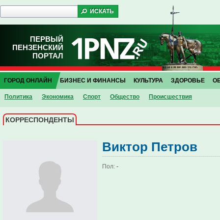
ПЕРВЫЙ
ПЕНЗЕНСКИЙ
ПОРТАЛ
ГОРОД ОНЛАЙН
БИЗНЕС И ФИНАНСЫ
КУЛЬТУРА
ЗДОРОВЬЕ
О
Политика
Экономика
Спорт
Общество
Проиcшествия
КОРРЕСПОНДЕНТЫ
Виктор Петров
Пол:
-