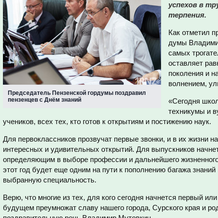
успехов в тр
терпения.
Как отметил п
думы Владимир
самых трогате
оставляет рав
поколения и н
волнением, ул
Председатель Пензенской гордумы поздравил
пензенцев с Днём знаний
«Сегодня школ
техникумы и в
учеников, всех тех, кто готов к открытиям и постижению наук.
Для первоклассников прозвучат первые звонки, и в их жизни н
интересных и удивительных открытий. Для выпускников начнет
определяющим в выборе профессии и дальнейшего жизненного 
этот год будет еще одним на пути к пополнению багажа знаний
выбранную специальность.
Верю, что многие из тех, для кого сегодня начнется первый ил
будущем преумножат славу нашего города, Сурского края и ро
поздравительную речь Владимир Мутовкин.