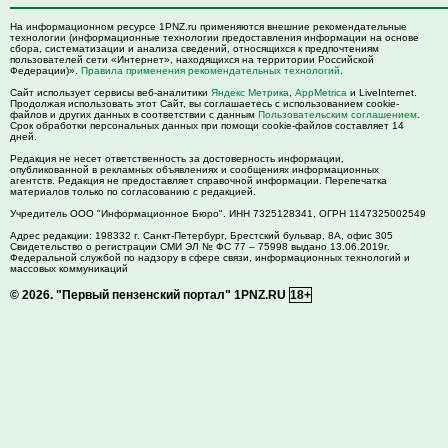
На информационном ресурсе 1PNZ.ru применяются внешние рекомендательные
технологии (информационные технологии предоставления информации на основе
сбора, систематизации и анализа сведений, относящихся к предпочтениям
пользователей сети «Интернет», находящихся на территории Российской
Федерации)».
Правила применения рекомендательных технологий
.
Сайт использует сервисы веб-аналитики
Яндекс Метрика
,
AppMetrica
и LiveInternet.
Продолжая использовать этот Сайт, вы соглашаетесь с использованием cookie-
файлов и других данных в соответствии с данным
Пользовательским соглашением
.
Срок обработки персональных данных при помощи cookie-файлов составляет 14
дней.
Редакция не несет ответственность за достоверность информации,
опубликованной в рекламных объявлениях и сообщениях информационных
агентств. Редакция не предоставляет справочной информации. Перепечатка
материалов только по согласованию с редакцией.
Учредитель ООО "Информационное Бюро". ИНН 7325128341, ОГРН 1147325002549
Адрес редакции:
198332
г. Санкт-Петербург,
Брестский бульвар, 8А, офис 305
Свидетельство о регистрации СМИ ЭЛ № ФС 77 – 75998 выдано 13.06.2019г.
Федеральной службой по надзору в сфере связи, информационных технологий и
массовых коммуникаций
© 2026.
"Первый пензенский портал" 1PNZ.RU
18+