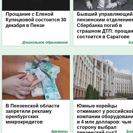
Прощание с Еленой
Бывший управляющий
Купецковой состоится 30
пензенским отделение
декабря в Пензе
Сбербанка погиб в
страшном ДТП: проща
состоится в Саратове
Дошкольное образование
Ба
В Пензенской области
Южные корейцы
запретили рекламу
отжимают у российско
оренбургских
компании оборудован
микрокредитов
и 4 млн долларов: чью
сторону выбрал
Кредиты
Биз
пензенский суд?