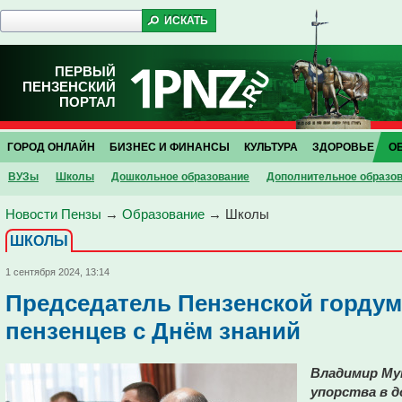
ПЕРВЫЙ
ПЕНЗЕНСКИЙ
ПОРТАЛ
ГОРОД ОНЛАЙН
БИЗНЕС И ФИНАНСЫ
КУЛЬТУРА
ЗДОРОВЬЕ
О
ВУЗы
Школы
Дошкольное образование
Дополнительное образо
Новости Пензы
→
Образование
→
Школы
ШКОЛЫ
1 сентября 2024, 13:14
Председатель Пензенской горду
пензенцев с Днём знаний
Владимир Му
упорства в д