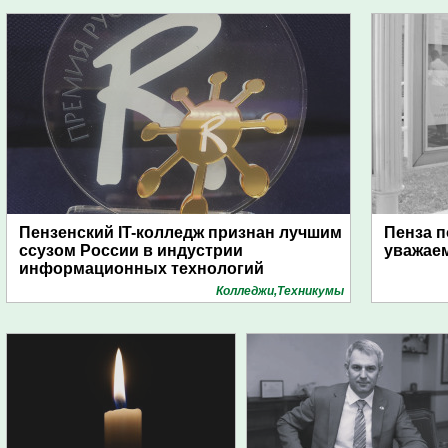
Пензенский IT-колледж признан лучшим
Пенза п
ссузом России в индустрии
уважае
информационных технологий
Колледжи,Техникумы