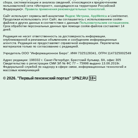
сбора, систематизации и анализа сведений, относящихся к предпочтениям
пользователей сети «Интернет», находящихся на территории Российской
Федерации)».
Правила применения рекомендательных технологий
.
Сайт использует сервисы веб-аналитики
Яндекс Метрика
,
AppMetrica
и LiveInternet.
Продолжая использовать этот Сайт, вы соглашаетесь с использованием cookie-
файлов и других данных в соответствии с данным
Пользовательским соглашением
.
Срок обработки персональных данных при помощи cookie-файлов составляет 14
дней.
Редакция не несет ответственность за достоверность информации,
опубликованной в рекламных объявлениях и сообщениях информационных
агентств. Редакция не предоставляет справочной информации. Перепечатка
материалов только по согласованию с редакцией.
Учредитель ООО "Информационное Бюро". ИНН 7325128341, ОГРН 1147325002549
Адрес редакции:
198332
г. Санкт-Петербург,
Брестский бульвар, 8А, офис 305
Свидетельство о регистрации СМИ ЭЛ № ФС 77 – 75998 выдано 13.06.2019г.
Федеральной службой по надзору в сфере связи, информационных технологий и
массовых коммуникаций
© 2026.
"Первый пензенский портал" 1PNZ.RU
18+