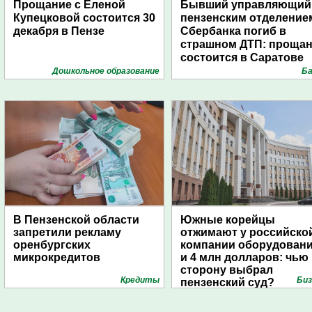
Прощание с Еленой
Бывший управляющий
Купецковой состоится 30
пензенским отделение
декабря в Пензе
Сбербанка погиб в
страшном ДТП: проща
состоится в Саратове
Дошкольное образование
Ба
В Пензенской области
Южные корейцы
запретили рекламу
отжимают у российско
оренбургских
компании оборудован
микрокредитов
и 4 млн долларов: чью
сторону выбрал
Кредиты
Биз
пензенский суд?