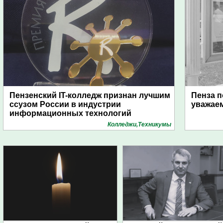
Пензенский IT-колледж признан лучшим
Пенза п
ссузом России в индустрии
уважае
информационных технологий
Колледжи,Техникумы