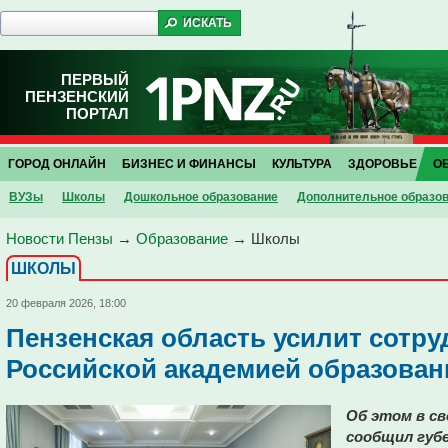
ПЕРВЫЙ
ПЕНЗЕНСКИЙ
ПОРТАЛ
ГОРОД ОНЛАЙН
БИЗНЕС И ФИНАНСЫ
КУЛЬТУРА
ЗДОРОВЬЕ
О
ВУЗы
Школы
Дошкольное образование
Дополнительное образо
Новости Пензы
→
Образование
→
Школы
ШКОЛЫ
20 февраля 2026, 18:00
Пензенская область усилит сотру
Российской академией образован
Об этом в с
сообщил губ