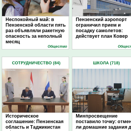
Неспокойный май: в
Пензенский аэропорт
Пензенской области пять
ограничил прием и
раз объявляли ракетную
посадку самолетов:
опасность за неполный
действует план Ковер
месяц
Общество
Общес
СОТРУДНИЧЕСТВО (84)
ШКОЛА (718)
Историческое
Минпросвещение
соглашение: Пензенская
поставило точку: отме
область и Таджикистан
ли домашние задания 