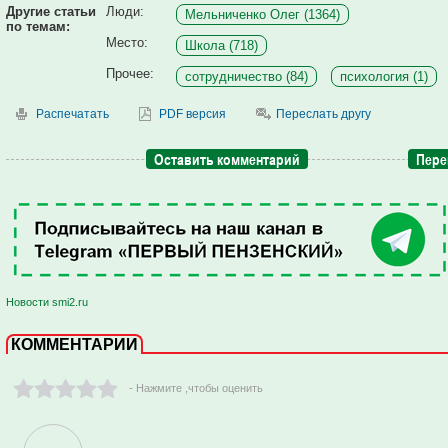
Другие статьи
Люди:
Мельниченко Олег (1364)
по темам:
Место:
Школа (718)
Прочее:
сотрудничество (84)
психология (1)
Распечатать
PDF версия
Переслать другу
Оставить комментарий
Пере
Новости smi2.ru
КОММЕНТАРИИ
- Нажмите ,чтобы оценить