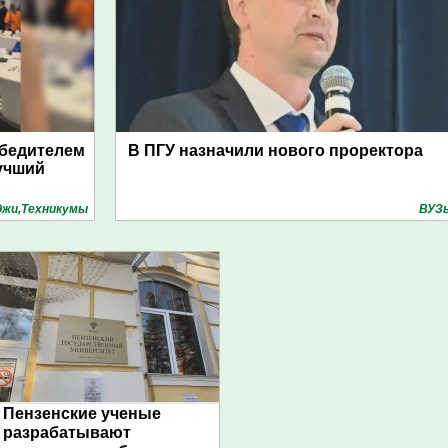
обедителем
В ПГУ назначили нового проректора
учший
джи,Техникумы
ВУЗ
Пензенские ученые
разрабатывают