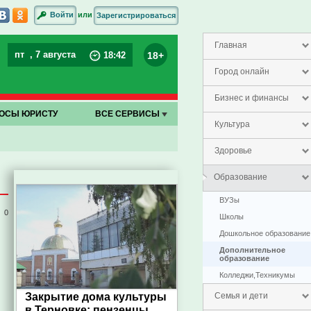
или
Войти
Зарегистрироваться
Главная
пт
, 7 августа
18+
18
:
42
Город онлайн
Бизнес и финансы
ОСЫ ЮРИСТУ
ВСЕ СЕРВИСЫ
Культура
Здоровье
Образование
ВУЗы
0
Школы
Дошкольное образование
Дополнительное
образование
Колледжи,Техникумы
Закрытие дома культуры
Семья и дети
в Терновке: пензенцы