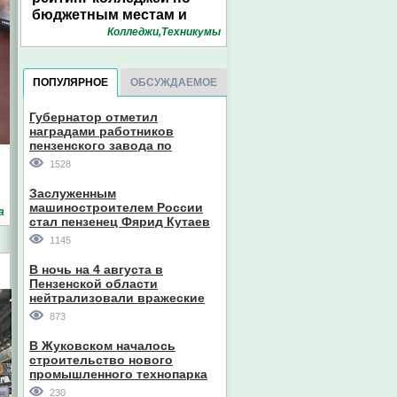
бюджетным местам и
конкурсу. Инфографика
Колледжи,Техникумы
1pnz
ПОПУЛЯРНОЕ
ОБСУЖДАЕМОЕ
Губернатор отметил
наградами работников
пензенского завода по
производству станков
1528
Заслуженным
машиностроителем России
а
стал пензенец Фярид Кутаев
1145
В ночь на 4 августа в
Пензенской области
нейтрализовали вражеские
дроны
873
В Жуковском началось
строительство нового
промышленного технопарка
230