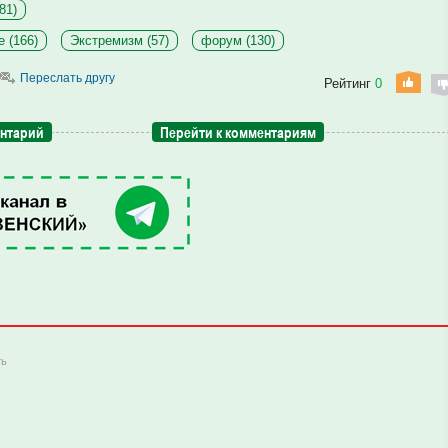
81)
 (166)
Экстремизм (57)
форум (130)
Переслать другу
Рейтинг
0
ентарий
Перейти к комментариям
ть