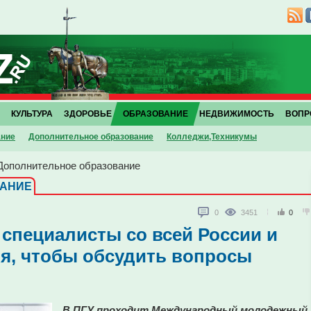
КУЛЬТУРА
ЗДОРОВЬЕ
ОБРАЗОВАНИЕ
НЕДВИЖИМОСТЬ
ВОПР
ание
Дополнительное образование
Колледжи,Техникумы
Дополнительное образование
ВАНИЕ
0
3451
0
 специалисты со всей России и
я, чтобы обсудить вопросы
В ПГУ проходит Международный молодежный