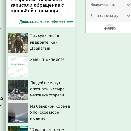
записали обращение с
Недвижимость
просьбой о помощи
Вопросы юристу
у
Дополнительное образование
и
НАВЕРХ
“Генерал 200” в
квадрате. Как
Драпатый
переплюнул Сырского
ь
Хыянәт җиле исте
,
Людей не могут
опознать: четыре
человека сгорели
ой
заживо в страшном
я
Из Северной Кореи в
ДТП на трассе
Японское море
07/08/2026 – Новости
вылетел
неопознанный снаряд
"С каждым годом