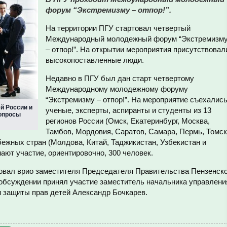
форум “Экстремизму – отпор!”.
На территории ПГУ стартовал четвертый
Международный молодежный форум “Экстремизм
– отпор!”. На открытии мероприятия присутствовал
высокопоставленные люди.
Недавно в ПГУ был дан старт четвертому
Международному молодежному форуму
“Экстремизму – отпор!”. На мероприятие съехалис
й России и
ученые, эксперты, аспиранты и студенты из 13
вопросы
регионов России (Омск, Екатеринбург, Москва,
Тамбов, Мордовия, Саратов, Самара, Пермь, Томск
убежных стран (Молдова, Китай, Таджикистан, Узбекистан и
мают участие, ориентировочно, 300 человек.
овал врио заместителя Председателя Правительства Пензенск
 обсуждении принял участие заместитель начальника управлени
и защиты прав детей Александр Бочкарев.