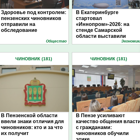
Здоровье под контролем:
В Екатеринбурге
пензенских чиновников
стартовал
отправили на
«Иннопром»-2026: на
обследование
стенде Самарской
области выставили
Общество
Экономик
модель уникального
дирижабля
ЧИНОВНИК (181)
ЧИНОВНИК (181)
В Пензенской области
В Пензе усиливают
ввели знаки отличия для
качество общения власт
чиновников: кто и за что
с гражданами:
их получит
чиновников обучили
этике