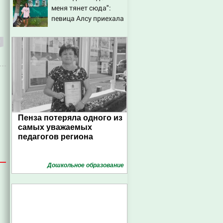
меня тянет сюда":
певица Алсу приехала
в татарскую деревню,
где прошло ее детство
07/08/2026 – Новости
Пенза потеряла одного из
самых уважаемых
педагогов региона
Дошкольное образование