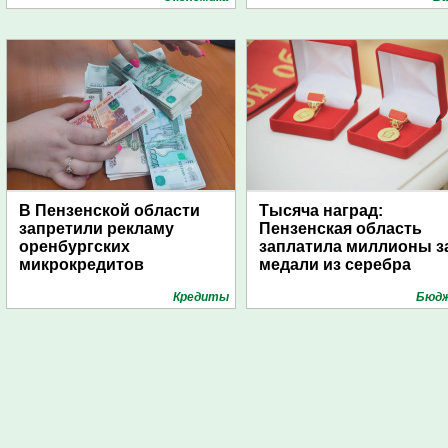
дирижаблей
В Пензенской области
Тысяча наград:
запретили рекламу
Пензенская область
оренбургских
заплатила миллионы з
микрокредитов
медали из серебра
Кредиты
Бюд