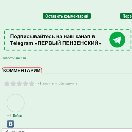
Оставить комментарий
Пере
Новости smi2.ru
КОММЕНТАРИИ
- Нажмите ,чтобы оценить
Войти