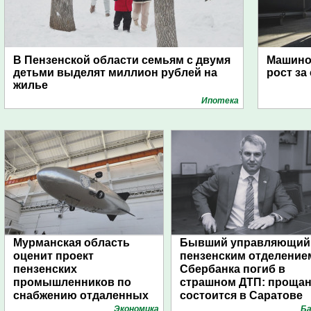
В Пензенской области семьям с двумя
Машино
детьми выделят миллион рублей на
рост за
жилье
Ипотека
Мурманская область
Бывший управляющий
оценит проект
пензенским отделение
пензенских
Сбербанка погиб в
промышленников по
страшном ДТП: проща
снабжению отдаленных
состоится в Саратове
поселений с помощью
Экономика
Ба