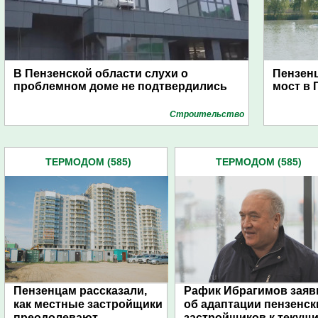
В Пензенской области слухи о
Пензенц
проблемном доме не подтвердились
мост в 
Строительство
ТЕРМОДОМ (585)
ТЕРМОДОМ (585)
Пензенцам рассказали,
Рафик Ибрагимов заяв
как местные застройщики
об адаптации пензенск
преодолевают
застройщиков к текущ