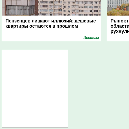
Пензенцев лишают иллюзий: дешевые
Рынок н
квартиры остаются в прошлом
области
рухнули
Ипотека