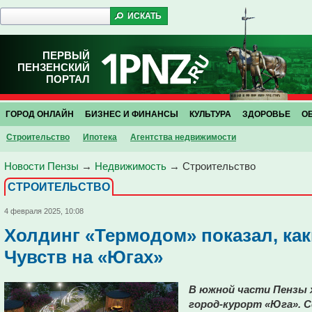
ПЕРВЫЙ
ПЕНЗЕНСКИЙ
ПОРТАЛ
ГОРОД ОНЛАЙН
БИЗНЕС И ФИНАНСЫ
КУЛЬТУРА
ЗДОРОВЬЕ
О
Строительство
Ипотека
Агентства недвижимости
Новости Пензы
→
Недвижимость
→
Строительство
СТРОИТЕЛЬСТВО
4 февраля 2025, 10:08
Холдинг «Термодом» показал, как
Чувств на «Югах»
В южной части Пензы 
город-курорт «Юга». 