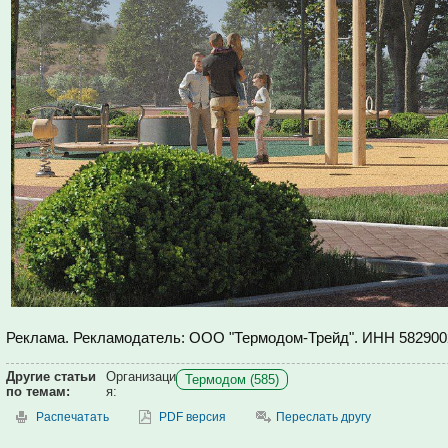
Реклама. Рекламодатель: ООО "Термодом-Трейд". ИНН 582900
Другие статьи
Организаци
Термодом (585)
по темам:
я:
Распечатать
PDF версия
Переслать другу