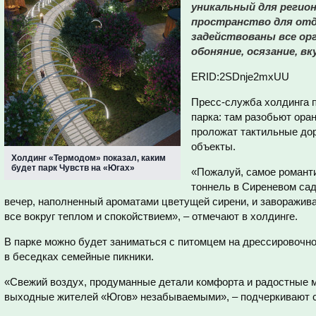
уникальный для регио
пространство для отд
задействованы все орг
обоняние, осязание, вку
ERID:2SDnje2mxUU
Пресс-служба холдинга 
парка: там разобьют ора
проложат тактильные дор
объекты.
Холдинг «Термодом» показал, каким
будет парк Чувств на «Югах»
«Пожалуй, самое романт
тоннель в Сиреневом сад
вечер, наполненный ароматами цветущей сирени, и заворажива
все вокруг теплом и спокойствием», – отмечают в холдинге.
В парке можно будет заниматься с питомцем на дрессировочн
в беседках семейные пикники.
«Свежий воздух, продуманные детали комфорта и радостные м
выходные жителей «Югов» незабываемыми», – подчеркивают 