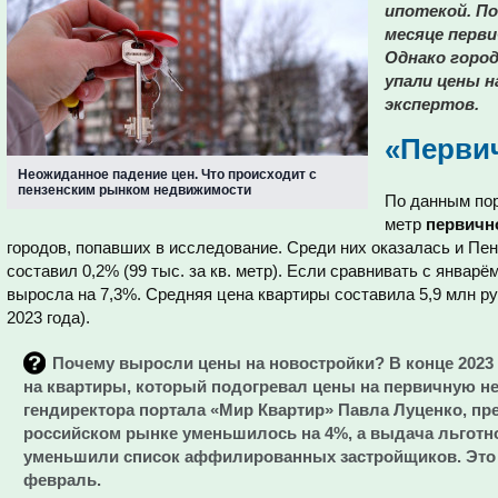
ипотекой. П
месяце перви
Однако город
упали цены н
экспертов.
«Первич
Неожиданное падение цен. Что происходит с
пензенским рынком недвижимости
По данным пор
метр
первичн
городов, попавших в исследование. Среди них оказалась и Пенз
составил 0,2% (99 тыс. за кв. метр). Если сравнивать с январём
выросла на 7,3%. Средняя цена квартиры составила 5,9 млн ру
2023 года).
Почему выросли цены на новостройки? В конце 2023
на квартиры, который подогревал цены на первичную н
гендиректора портала «Мир Квартир» Павла Луценко, п
российском рынке уменьшилось на 4%, а выдача льготной
уменьшили список аффилированных застройщиков. Это м
февраль.