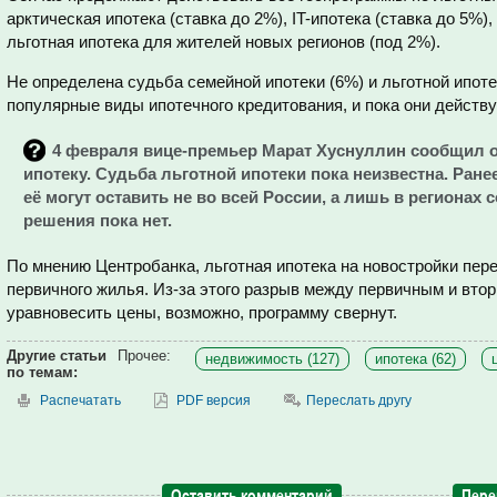
арктическая ипотека (ставка до 2%), IT-ипотека (ставка до 5%),
льготная ипотека для жителей новых регионов (под 2%).
Не определена судьба семейной ипотеки (6%) и льготной ипоте
популярные виды ипотечного кредитования, и пока они действу
4 февраля вице-премьер Марат Хуснуллин сообщил 
ипотеку. Судьба льготной ипотеки пока неизвестна. Ране
её могут оставить не во всей России, а лишь в регионах
решения пока нет.
По мнению Центробанка, льготная ипотека на новостройки пер
первичного жилья. Из-за этого разрыв между первичным и вто
уравновесить цены, возможно, программу свернут.
Другие статьи
Прочее:
недвижимость (127)
ипотека (62)
по темам:
Распечатать
PDF версия
Переслать другу
Оставить комментарий
Пере