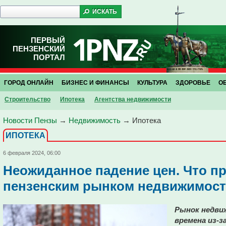
ПЕРВЫЙ
ПЕНЗЕНСКИЙ
ПОРТАЛ
ГОРОД ОНЛАЙН
БИЗНЕС И ФИНАНСЫ
КУЛЬТУРА
ЗДОРОВЬЕ
О
Строительство
Ипотека
Агентства недвижимости
Новости Пензы
→
Недвижимость
→
Ипотека
ИПОТЕКА
6 февраля 2024, 06:00
Неожиданное падение цен. Что п
пензенским рынком недвижимос
Рынок недви
времена из-з