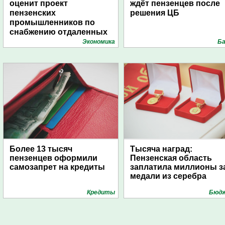
оценит проект
ждёт пензенцев после
пензенских
решения ЦБ
промышленников по
снабжению отдаленных
поселений с помощью
Экономика
Ба
дирижаблей
Более 13 тысяч
Тысяча наград:
пензенцев оформили
Пензенская область
самозапрет на кредиты
заплатила миллионы з
медали из серебра
Кредиты
Бюд