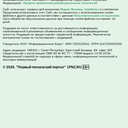
Федерации)».
Правила применения рекомендательных технологий
.
Сайт использует сервисы веб-аналитики
Яндекс Метрика
,
AppMetrica
и LiveInternet.
Продолжая использовать этот Сайт, вы соглашаетесь с использованием cookie-
файлов и других данных в соответствии с данным
Пользовательским соглашением
.
Срок обработки персональных данных при помощи cookie-файлов составляет 14
дней.
Редакция не несет ответственность за достоверность информации,
опубликованной в рекламных объявлениях и сообщениях информационных
агентств. Редакция не предоставляет справочной информации. Перепечатка
материалов только по согласованию с редакцией.
Учредитель ООО "Информационное Бюро". ИНН 7325128341, ОГРН 1147325002549
Адрес редакции:
198332
г. Санкт-Петербург,
Брестский бульвар, 8А, офис 305
Свидетельство о регистрации СМИ ЭЛ № ФС 77 – 75998 выдано 13.06.2019г.
Федеральной службой по надзору в сфере связи, информационных технологий и
массовых коммуникаций
© 2026.
"Первый пензенский портал" 1PNZ.RU
18+