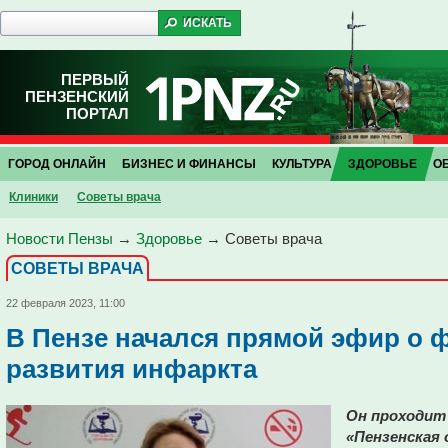
ПЕРВЫЙ
ПЕНЗЕНСКИЙ
ПОРТАЛ
ГОРОД ОНЛАЙН
БИЗНЕС И ФИНАНСЫ
КУЛЬТУРА
ЗДОРОВЬЕ
О
Клиники
Советы врача
Новости Пензы
→
Здоровье
→
Советы врача
СОВЕТЫ ВРАЧА
22 февраля 2023, 11:00
В Пензе начался прямой эфир о ф
развития инфаркта
Он проходит
«Пензенская 