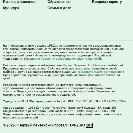
Бизнес и финансы
Образование
Вопросы юристу
Культура
Семья и дети
На информационном ресурсе 1PNZ.ru применяются внешние рекомендательные
технологии (информационные технологии предоставления информации на основе
сбора, систематизации и анализа сведений, относящихся к предпочтениям
пользователей сети «Интернет», находящихся на территории Российской
Федерации)».
Правила применения рекомендательных технологий
.
Сайт использует сервисы веб-аналитики
Яндекс Метрика
,
AppMetrica
и LiveInternet.
Продолжая использовать этот Сайт, вы соглашаетесь с использованием cookie-
файлов и других данных в соответствии с данным
Пользовательским соглашением
.
Срок обработки персональных данных при помощи cookie-файлов составляет 14
дней.
Редакция не несет ответственность за достоверность информации,
опубликованной в рекламных объявлениях и сообщениях информационных
агентств. Редакция не предоставляет справочной информации. Перепечатка
материалов только по согласованию с редакцией.
Учредитель ООО "Информационное Бюро". ИНН 7325128341, ОГРН 1147325002549
Адрес редакции:
198332
г. Санкт-Петербург,
Брестский бульвар, 8А, офис 305
Свидетельство о регистрации СМИ ЭЛ № ФС 77 – 75998 выдано 13.06.2019г.
Федеральной службой по надзору в сфере связи, информационных технологий и
массовых коммуникаций
© 2026.
"Первый пензенский портал" 1PNZ.RU
18+