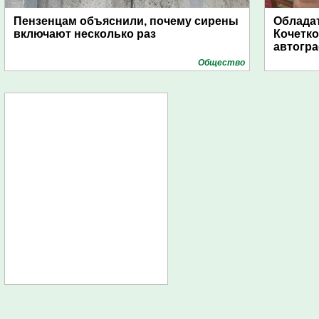
Пензенцам объяснили, почему сирены
Обладат
включают несколько раз
Кочетко
автогр
Общество