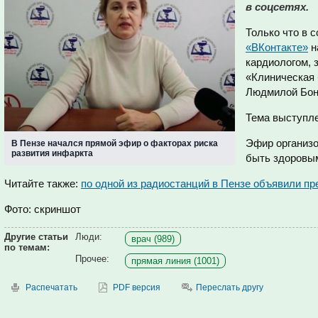
в соцсетях.
Только что в 
«ВКонтакте»
н
кардиологом, 
«Клиническая 
Людмилой Бон
Тема выступле
Эфир организо
В Пензе начался прямой эфир о факторах риска
развития инфаркта
быть здоровы
Читайте также:
по одной из радиостанций в Пензе объявили п
Фото: скриншот
Другие статьи
Люди:
врач (989)
по темам:
Прочее:
прямая линия (1001)
Распечатать
PDF версия
Переслать другу