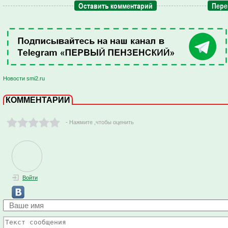
Оставить комментарий
Пере
Новости smi2.ru
КОММЕНТАРИИ
- Нажмите ,чтобы оценить
Войти