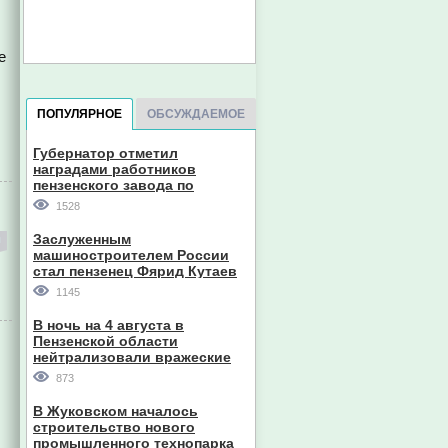
е
ПОПУЛЯРНОЕ
ОБСУЖДАЕМОЕ
Губернатор отметил
наградами работников
пензенского завода по
производству станков
1528
Заслуженным
машиностроителем России
стал пензенец Фярид Кутаев
1145
В ночь на 4 августа в
Пензенской области
нейтрализовали вражеские
дроны
873
В Жуковском началось
строительство нового
промышленного технопарка