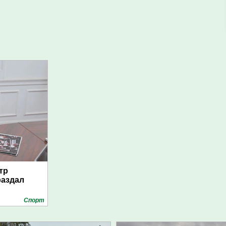
тр
раздал
Спорт