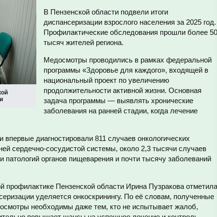
В Пензенской области подвели итоги
диспансеризации взрослого населения за 2025 год.
Профилактические обследования прошли более 5
тысяч жителей региона.
Медосмотры проводились в рамках федеральной
программы «Здоровье для каждого», входящей в
национальный проект по увеличению
продолжительности активной жизни. Основная
кой
и
задача программы — выявлять хронические
заболевания на ранней стадии, когда лечение
и впервые диагностировали 811 случаев онкологических
ней сердечно-сосудистой системы, около 2,3 тысячи случаев
чи патологий органов пищеварения и почти тысячу заболеваний
й профилактике Пензенской области Ирина Пузракова отметила
серизации уделяется онкоскринингу. По её словам, полученные
осмотры необходимы даже тем, кто не испытывает жалоб,
чительно повышает шансы на успешное лечение и контроль