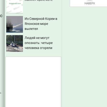
НАВЕРХ
00
Из Северной Кореи в
Японское море
вылетел
неопознанный снаряд
Людей не могут
опознать: четыре
человека сгорели
заживо в страшном
ДТП на трассе
07/08/2026 – Новости
,