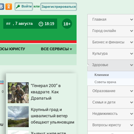
или
Войти
Зарегистрироваться
Главная
пт
, 7 августа
18+
18
:
19
Город онлайн
Бизнес и финансы
ОСЫ ЮРИСТУ
ВСЕ СЕРВИСЫ
Культура
Здоровье
Клиники
на
Советы врача
“Генерал 200” в
квадрате. Как
Образование
0
Драпатый
Семья и дети
переплюнул Сырского
Крупный град и
Недвижимость
шквалистый ветер
обещают ульяновцам
ли
Вопросы юристу
на выходные
Хыянәт җиле исте