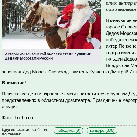
стал актер п
при завоевал
В минувшие вы
городе Олоне
Дедов Морозов
победителем к
актер Пензенс
театра имени 
Актеры из Пензенской области стали лучшими
Дедами Морозами России
гильдии Дедо
Владислав Мат
завоевал Дед Мороз "Скороход", житель Кузнецка Дмитрий Игн
Внимание!
Пензенские дети и взрослые смогут встретиться с лучшим Де
представлениях в областном драмтеатре. Праздничные меропри
января.
Фото: hochu.ua
Другие статьи
Событие:
победила (9)
конкурс (305)
по темам: