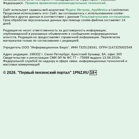
Федерации)».
Правила применения рекомендательных технологий
.
Сайт использует сервисы веб-аналитики
Яндекс Метрика
,
AppMetrica
и LiveInternet.
Продолжая использовать этот Сайт, вы соглашаетесь с использованием cookie-
файлов и других данных в соответствии с данным
Пользовательским соглашением
.
Срок обработки персональных данных при помощи cookie-файлов составляет 14
дней.
Редакция не несет ответственность за достоверность информации,
опубликованной в рекламных объявлениях и сообщениях информационных
агентств. Редакция не предоставляет справочной информации. Перепечатка
материалов только по согласованию с редакцией.
Учредитель ООО "Информационное Бюро". ИНН 7325128341, ОГРН 1147325002549
Адрес редакции:
198332
г. Санкт-Петербург,
Брестский бульвар, 8А, офис 305
Свидетельство о регистрации СМИ ЭЛ № ФС 77 – 75998 выдано 13.06.2019г.
Федеральной службой по надзору в сфере связи, информационных технологий и
массовых коммуникаций
© 2026.
"Первый пензенский портал" 1PNZ.RU
18+