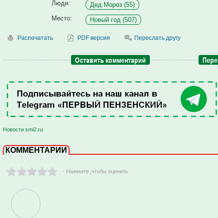
Люди:
Дед Мороз (55)
Место:
Новый год (507)
Распечатать
PDF версия
Переслать другу
Оставить комментарий
Пере
Новости smi2.ru
КОММЕНТАРИИ
- Нажмите ,чтобы оценить