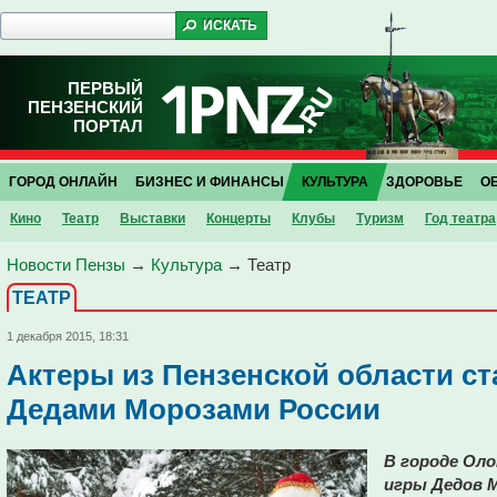
ПЕРВЫЙ
ПЕНЗЕНСКИЙ
ПОРТАЛ
ГОРОД ОНЛАЙН
БИЗНЕС И ФИНАНСЫ
КУЛЬТУРА
ЗДОРОВЬЕ
О
Кино
Театр
Выставки
Концерты
Клубы
Туризм
Год театра
Новости Пензы
→
Культура
→
Театр
ТЕАТР
1 декабря 2015, 18:31
Актеры из Пензенской области с
Дедами Морозами России
В городе Оло
игры Дедов 