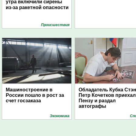
утра включили сирены
из-за ракетной опасности
Проиcшествия
Машиностроение в
Обладатель Кубка Стэ
России пошло в рост за
Петр Кочетков приехал
счет госзаказа
Пензу и раздал
автографы
Экономика
Сп