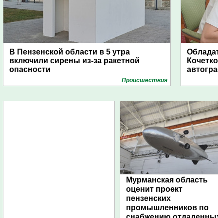
В Пензенской области в 5 утра
Обладат
включили сирены из-за ракетной
Кочетко
опасности
автогр
Проиcшествия
Мурманская область
оценит проект
пензенских
промышленников по
снабжению отдаленны