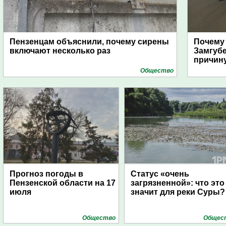
Пензенцам объяснили, почему сирены
Почему
включают несколько раз
Замгуб
причину
Общество
Прогноз погоды в
Статус «очень
Пензенской области на 17
загрязненной»: что это
июля
значит для реки Суры?
Общество
Общес