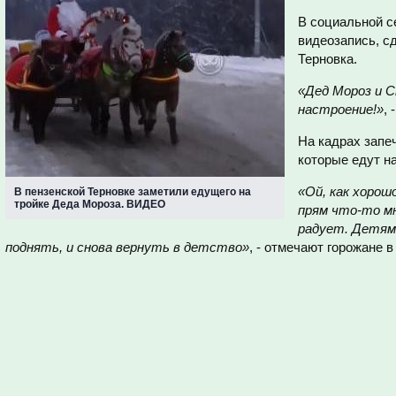
В социальной с
видеозапись, с
Терновка.
«Дед Мороз и 
настроение!»
, 
На кадрах запе
которые едут н
«Ой, как хорош
В пензенской Терновке заметили едущего на
тройке Деда Мороза. ВИДЕО
прям что-то м
радует. Детям
поднять, и снова вернуть в детство»
, - отмечают горожане 