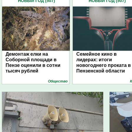
НОВЫЙ ГОД (507)
НОВЫЙ ГОД (507)
Демонтаж елки на
Семейное кино в
Соборной площади в
лидерах: итоги
Пензе оценили в сотни
новогоднего проката в
тысяч рублей
Пензенской области
Общество
К