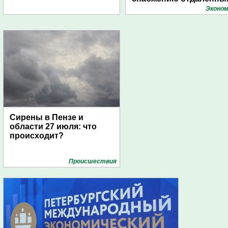
поселений с помощью
Эконом
дирижаблей
Сирены в Пензе и
области 27 июля: что
происходит?
Проиcшествия