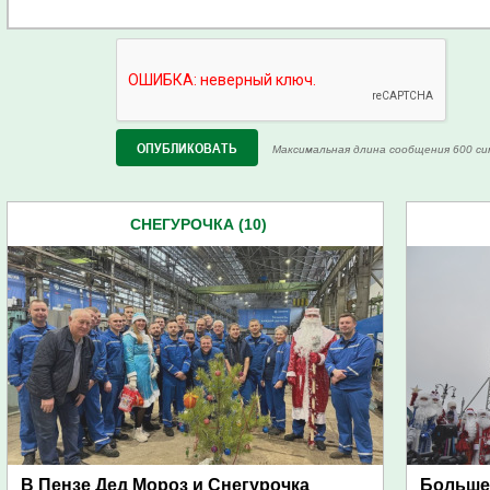
Максимальная длина сообщения 600 си
СНЕГУРОЧКА (10)
В Пензе Дед Мороз и Снегурочка
Больше