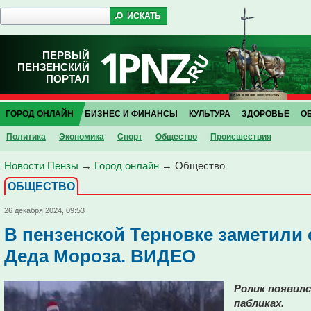
ПЕРВЫЙ
ПЕНЗЕНСКИЙ
ПОРТАЛ
ГОРОД ОНЛАЙН
БИЗНЕС И ФИНАНСЫ
КУЛЬТУРА
ЗДОРОВЬЕ
О
Политика
Экономика
Спорт
Общество
Проиcшествия
Новости Пензы
→
Город онлайн
→
Общество
ОБЩЕСТВО
26 декабря 2024, 09:53
В пензенской Терновке заметили 
Деда Мороза. ВИДЕО
Ролик появилс
пабликах.