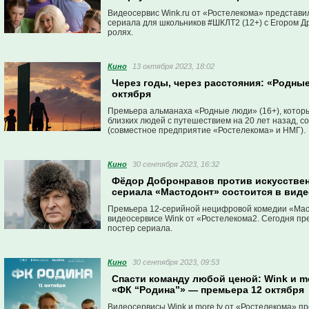
Видеосервис Wink.ru от «Ростелекома» представи
сериала для школьников #ШКЛТ2 (12+) с Егором 
ролях.
Кино
13 октября 2023, 18:02
Через годы, через расстояния: «Родные
октября
Премьера альманаха «Родные люди» (16+), котор
близких людей с путешествием на 20 лет назад, с
(совместное предприятие «Ростелекома» и НМГ).
Кино
30 сентября 2023, 16:32
Фёдор Добронравов против искусствен
сериала «Мастодонт» состоится в виде
Премьера 12-серийной нецифровой комедии «Масто
видеосервисе Wink от «Ростелекома2. Сегодня п
постер сериала.
Кино
30 сентября 2023, 09:53
Спасти команду любой ценой: Wink и m
«ФК “Родина”» — премьера 12 октября
Видеосервисы Wink и more.tv от «Ростелекома» пр