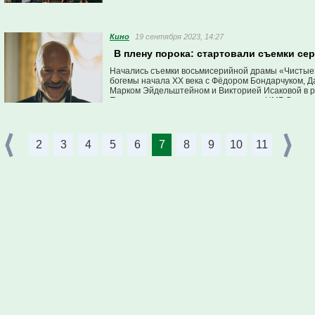
Кино
19 сентября 2023, 14:27
В плену порока: стартовали съемки сер
Начались съемки восьмисерийной драмы «Чистые» 
богемы начала ХХ века с Фёдором Бондарчуком, 
Марком Эйдельштейном и Викторией Исаковой в р
Производством сериала занимается «НМГ Студия
студии» (RWS). Сериал пополнит линейку Wink Orig
2
3
4
5
6
7
8
9
10
11