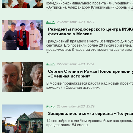
комедийно-криминального проекта «ФК “Родина”» (
«‎Актрисы»‎), Александром Клюквиным («Король и 
(«Беспринципные», «Судьба по книге перемен»). Р
Кино
25 сентября 2023, 16:17
Резиденты продюсерcкого центра INSI
фестивале в Москве
Грандиозный праздник в честь Всемирного дня ру
сентября. Его посетили более 20 тысяч зрителей
продолжалась 8 часов, за это время на сцене выст
Специальными гостями стали резиденты и руковод
77 регионов России, в том числе из Пензы. В соц
50 млн пользователей.
Кино
22 сентября 2023, 15:51
Сергей Степин и Роман Попов приняли 
«Смешная история»
В Москве продолжается работа над новым проек
комедией «Смешная история».
Кино
21 сентября 2023, 15:29
Завершились съемки сериала «Полупа
14 сентября в селе Чемодановка были завершен
процесс занял 54 смены.