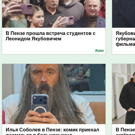
В Пензе прошла встреча студентов с
Якубови
Леонидом Якубовичем
губерна
фильма
Кино
Илья Соболев в Пензе: комик приехал
В Пенз