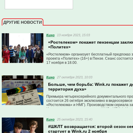
ДРУГИЕ НОВОСТИ
Кино
13 ноября 2023, 15:03
«Ростелеком» покажет пензенцам закл
«Политех»
«Ростелеком» организует бесплатный предпоказ 
проекта «Политех» (16+) в Пензе. Сеанс состоитс
17 ноября в 18.00.
Кино
27 октября 2023, 10:03
Больше, чем борьба: Wink.ru покажет
территория духа»
Премьера четырехсерийного документального про
состоится 26 октября эксклюзивно в видеосервисе
«Ростелекома» и НМГ). Производством сериала з
Института развития интернета (АНО «ИРИ»). Нов
Originals.
Кино
25 октября 2023, 15:40
#ШКЛТ возвращается: второй сезон се
стартует в Wink.ru 2 ноября