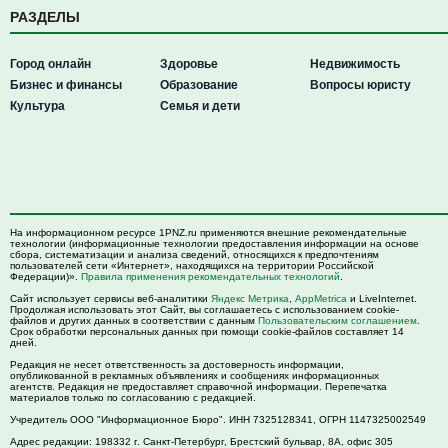
РАЗДЕЛЫ
Город онлайн
Здоровье
Недвижимость
Бизнес и финансы
Образование
Вопросы юристу
Культура
Семья и дети
На информационном ресурсе 1PNZ.ru применяются внешние рекомендательные
технологии (информационные технологии предоставления информации на основе
сбора, систематизации и анализа сведений, относящихся к предпочтениям
пользователей сети «Интернет», находящихся на территории Российской
Федерации)».
Правила применения рекомендательных технологий
.
Сайт использует сервисы веб-аналитики
Яндекс Метрика
,
AppMetrica
и LiveInternet.
Продолжая использовать этот Сайт, вы соглашаетесь с использованием cookie-
файлов и других данных в соответствии с данным
Пользовательским соглашением
.
Срок обработки персональных данных при помощи cookie-файлов составляет 14
дней.
Редакция не несет ответственность за достоверность информации,
опубликованной в рекламных объявлениях и сообщениях информационных
агентств. Редакция не предоставляет справочной информации. Перепечатка
материалов только по согласованию с редакцией.
Учредитель ООО "Информационное Бюро". ИНН 7325128341, ОГРН 1147325002549
Адрес редакции:
198332
г. Санкт-Петербург,
Брестский бульвар, 8А, офис 305