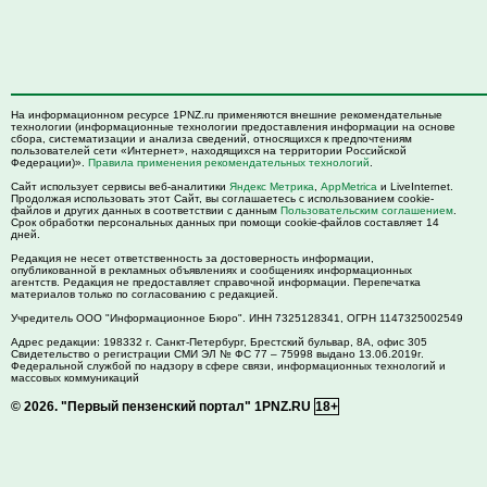
На информационном ресурсе 1PNZ.ru применяются внешние рекомендательные
технологии (информационные технологии предоставления информации на основе
сбора, систематизации и анализа сведений, относящихся к предпочтениям
пользователей сети «Интернет», находящихся на территории Российской
Федерации)».
Правила применения рекомендательных технологий
.
Сайт использует сервисы веб-аналитики
Яндекс Метрика
,
AppMetrica
и LiveInternet.
Продолжая использовать этот Сайт, вы соглашаетесь с использованием cookie-
файлов и других данных в соответствии с данным
Пользовательским соглашением
.
Срок обработки персональных данных при помощи cookie-файлов составляет 14
дней.
Редакция не несет ответственность за достоверность информации,
опубликованной в рекламных объявлениях и сообщениях информационных
агентств. Редакция не предоставляет справочной информации. Перепечатка
материалов только по согласованию с редакцией.
Учредитель ООО "Информационное Бюро". ИНН 7325128341, ОГРН 1147325002549
Адрес редакции:
198332
г. Санкт-Петербург,
Брестский бульвар, 8А, офис 305
Свидетельство о регистрации СМИ ЭЛ № ФС 77 – 75998 выдано 13.06.2019г.
Федеральной службой по надзору в сфере связи, информационных технологий и
массовых коммуникаций
© 2026.
"Первый пензенский портал" 1PNZ.RU
18+