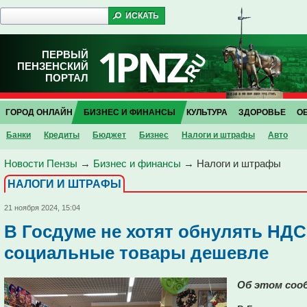
ПЕРВЫЙ
ПЕНЗЕНСКИЙ
ПОРТАЛ
ГОРОД ОНЛАЙН
БИЗНЕС И ФИНАНСЫ
КУЛЬТУРА
ЗДОРОВЬЕ
О
Банки
Кредиты
Бюджет
Бизнес
Налоги и штрафы
Авто
Новости Пензы
→
Бизнес и финансы
→
Налоги и штрафы
НАЛОГИ И ШТРАФЫ
21 ноября 2024, 15:04
В Госдуме не хотят обнулять НДС
социальные товары дешевле
Об этом соо