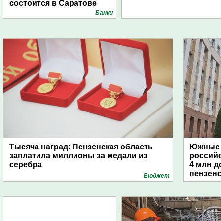
состоится в Саратове
Банки
Тысяча наград: Пензенская область
Южные 
заплатила миллионы за медали из
россий
серебра
4 млн д
пензенс
Бюджет