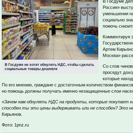
В Госдуме де
Россия» высту
уменьшении на
социально зна
помочь снизит
Комментируя э
Государственн
Артем Кирьяно
Москва» расск
В Госдуме не хотят обнулять НДС, чтобы сделать
Со слов чинов
социальные товары дешевле
просядут дох
которые наход
По его мнению, граждане с достаточным количеством финансо
но помощь должны получать именно незащищенные слои насе
«Зачем нам обнулять НДС на продукты, которые покупает к
способен ты эти цены выдерживать или не способен? Это н
Кирьянов.
Фото: 1pnz.ru