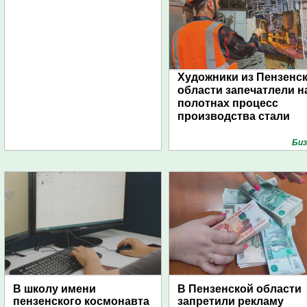
Художники из Пензенс
области запечатлели н
полотнах процесс
производства стали
Биз
В школу имени
В Пензенской области
пензенского космонавта
запретили рекламу