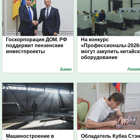
Госкорпорация ДОМ. РФ
На конкурс
поддержит пензенские
«Профессионалы-2026
инвестпроекты
могут закупить китайс
оборудование
Банки
Полит
Машиностроение в
Обладатель Кубка Стэ