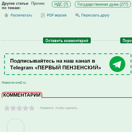
Другие статьи
Прочее:
НДС (7)
Государственная дума (277)
по темам:
Распечатать
PDF версия
Переслать другу
Оставить комментарий
Пере
Новости smi2.ru
КОММЕНТАРИИ
- Нажмите ,чтобы оценить