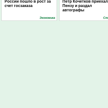
России пошло в рост за
Петр Кочетков приехал
счет госзаказа
Пензу и раздал
автографы
Экономика
Сп