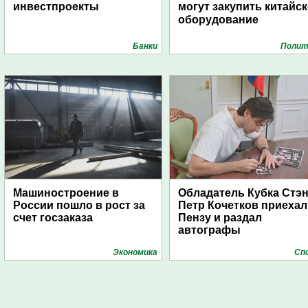
инвестпроекты
могут закупить китайс
оборудование
Банки
Полит
Машиностроение в
Обладатель Кубка Стэ
России пошло в рост за
Петр Кочетков приехал
счет госзаказа
Пензу и раздал
автографы
Экономика
Сп