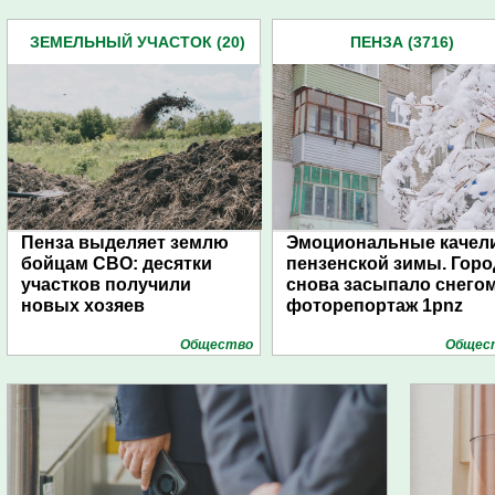
ЗЕМЕЛЬНЫЙ УЧАСТОК (20)
ПЕНЗА (3716)
Пенза выделяет землю
Эмоциональные качел
бойцам СВО: десятки
пензенской зимы. Горо
участков получили
снова засыпало снегом
новых хозяев
фоторепортаж 1pnz
Общество
Общес