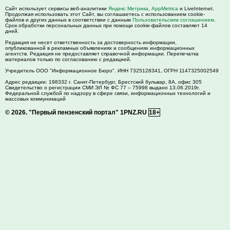
Сайт использует сервисы веб-аналитики
Яндекс Метрика
,
AppMetrica
и LiveInternet.
Продолжая использовать этот Сайт, вы соглашаетесь с использованием cookie-
файлов и других данных в соответствии с данным
Пользовательским соглашением
.
Срок обработки персональных данных при помощи cookie-файлов составляет 14
дней.
Редакция не несет ответственность за достоверность информации,
опубликованной в рекламных объявлениях и сообщениях информационных
агентств. Редакция не предоставляет справочной информации. Перепечатка
материалов только по согласованию с редакцией.
Учредитель ООО "Информационное Бюро". ИНН 7325128341, ОГРН 1147325002549
Адрес редакции:
198332
г. Санкт-Петербург,
Брестский бульвар, 8А, офис 305
Свидетельство о регистрации СМИ ЭЛ № ФС 77 – 75998 выдано 13.06.2019г.
Федеральной службой по надзору в сфере связи, информационных технологий и
массовых коммуникаций
© 2026.
"Первый пензенский портал" 1PNZ.RU
18+