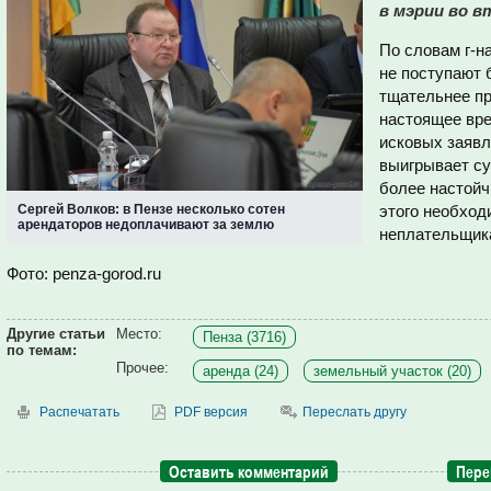
в мэрии во вт
По словам г-на
не поступают 
тщательнее пр
настоящее вре
исковых заявл
выигрывает су
более настойч
Сергей Волков: в Пензе несколько сотен
этого необход
арендаторов недоплачивают за землю
неплательщик
Фото: penza-gorod.ru
Другие статьи
Место:
Пенза (3716)
по темам:
Прочее:
аренда (24)
земельный участок (20)
Распечатать
PDF версия
Переслать другу
Оставить комментарий
Пере