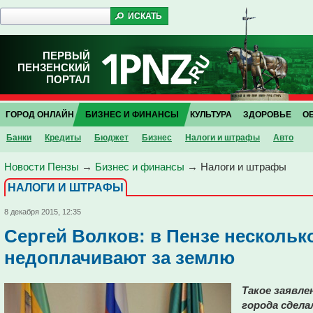
ПЕРВЫЙ
ПЕНЗЕНСКИЙ
ПОРТАЛ
ГОРОД ОНЛАЙН
БИЗНЕС И ФИНАНСЫ
КУЛЬТУРА
ЗДОРОВЬЕ
О
Банки
Кредиты
Бюджет
Бизнес
Налоги и штрафы
Авто
Новости Пензы
→
Бизнес и финансы
→
Налоги и штрафы
НАЛОГИ И ШТРАФЫ
8 декабря 2015, 12:35
Сергей Волков: в Пензе нескольк
недоплачивают за землю
Такое заявле
города сдела