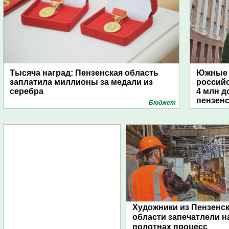
Тысяча наград: Пензенская область
Южные 
заплатила миллионы за медали из
россий
серебра
4 млн д
пензенс
Бюджет
Художники из Пензенс
области запечатлели н
полотнах процесс