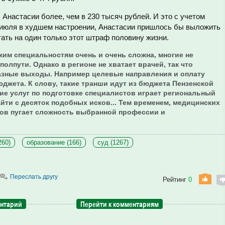
Анастасии более, чем в 230 тысяч рублей. И это с учетом
 июля в худшем настроении, Анастасии пришлось бы выложить
тать на один только этот штраф половину жизни.
ким специальностям очень и очень сложна, многие не
олпути. Однако в регионе не хватает врачей, так что
зные выходы. Например целевые направления и оплату
юджета. К слову, такие транши идут из бюджета Пензенской
ание услуг по подготовке специалистов играет региональный
айти с десяток подобных исков... Тем временем, медицинских
нтов пугает сложность выбранной профессии и
260)
образование (166)
суд (1267)
Переслать другу
Рейтинг
0
ентарий
Перейти к комментариям