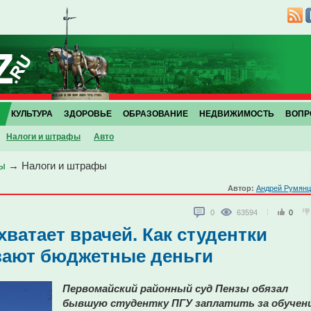
КУЛЬТУРА
ЗДОРОВЬЕ
ОБРАЗОВАНИЕ
НЕДВИЖИМОСТЬ
ВОПР
Налоги и штрафы
Авто
ы
→
Налоги и штрафы
Автор:
Андрей Румянц
0
63594
0
хватает врачей. Как студентки
вают бюджетные деньги
Первомайский районный суд Пензы обязал
бывшую студентку ПГУ заплатить за обучен