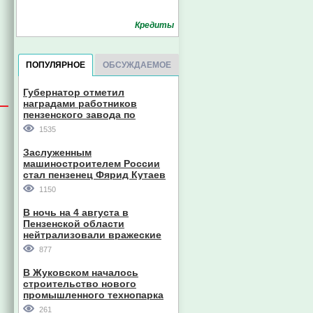
Кредиты
ПОПУЛЯРНОЕ
ОБСУЖДАЕМОЕ
Губернатор отметил
наградами работников
пензенского завода по
производству станков
1535
Заслуженным
машиностроителем России
стал пензенец Фярид Кутаев
1150
В ночь на 4 августа в
Пензенской области
нейтрализовали вражеские
дроны
877
В Жуковском началось
строительство нового
промышленного технопарка
261