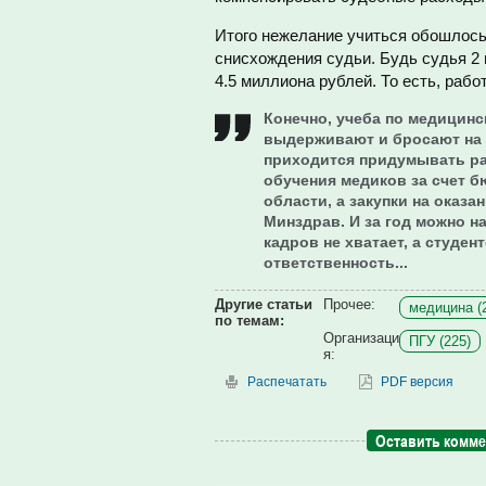
Итого нежелание учиться обошлось 
снисхождения судьи. Будь судья 2
4.5 миллиона рублей. То есть, рабо
Конечно, учеба по медицинс
выдерживают и бросают на п
приходится придумывать ра
обучения медиков за счет б
области, а закупки на оказ
Минздрав. И за год можно н
кадров не хватает, а студе
ответственность...
Другие статьи
Прочее:
медицина (
по темам:
Организаци
ПГУ (225)
я:
Распечатать
PDF версия
Оставить комм