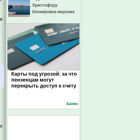
Христофору:
07/08/2026 – Новости
блокировка морских
портов — катастрофа
 в
для Украины
Карты под угрозой: за что
пензенцам могут
перекрыть доступ к счету
Банки
ые