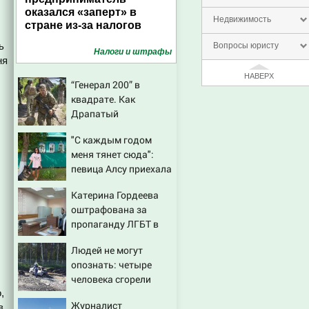
оказался «заперт» в
Недвижимость
стране из-за налогов
ь
Вопросы юристу
Налоги и штрафы
ня
НАВЕРХ
“Генерал 200” в
квадрате. Как
Драпатый
переплюнул Сырского
"С каждым годом
меня тянет сюда":
певица Алсу приехала
в татарскую деревню,
Катерина Гордеева
где прошло ее детство
оштрафована за
07/08/2026 – Новости
пропаганду ЛГБТ в
интернете - Новости
Людей не могут
на Вести.ru
опознать: четыре
человека сгорели
,
заживо в страшном
Журналист
в
ДТП на трассе