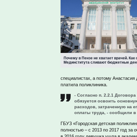
Почему в Пензе не хватает врачей. Как
Мединститута сливают бюджетные ден
специалистах, а потому Анастасия 
платила поликлиника.
- Согласно п. 2.2.1 Договор
обязуется освоить основную
расходов, затраченную на 
оплаты труда, - сообщили в
ГБУЗ «Городская детская поликлин
полностью – с 2013 по 2017 год за 
в 2016 году девушка ушла в академ