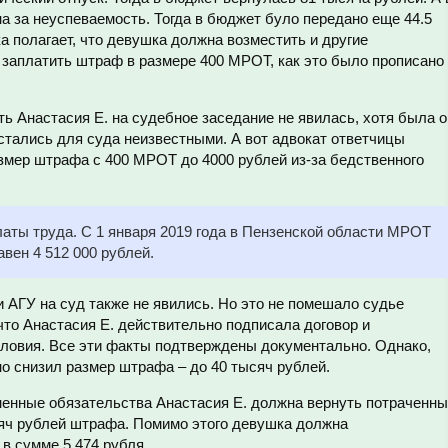
а за неуспеваемость. Тогда в бюджет було передано еще 44.5
а полагает, что девушка должна возместить и другие
е заплатить штраф в размере 400 МРОТ, как это было прописано
ть Анастасия Е. на судебное заседание не явилась, хотя была о
стались для суда неизвестными. А вот адвокат ответчицы
змер штрафа с 400 МРОТ до 4000 рублей из-за бедственного
ты труда. С 1 января 2019 года в Пензенской области МРОТ
вен 4 512 000 рублей.
и АГУ на суд также не явились. Но это не помешало судье
что Анастасия Е. действительно подписала договор и
словия. Все эти факты подтверждены документально. Однако,
о снизил размер штрафа – до 40 тысяч рублей.
енные обязательства Анастасия Е. должна вернуть потраченн
сяч рублей штрафа. Помимо этого девушка должна
в сумме 5 474 рубля.