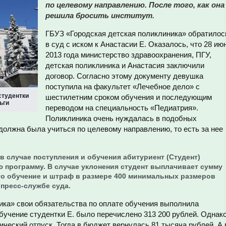
по целевому направлению. После того, как она
решила бросить институт.
ГБУЗ «Городская детская поликлиника» обратилос
в суд с иском к Анастасии Е. Оказалось, что 28 ию
2013 года министерство здравоохранения, ПГУ,
детская поликлиника и Анастасия заключили
договор. Согласно этому документу девушка
поступила на факультет «Лечебное дело» с
 студентки
шестилетним сроком обучения и последующим
ьги
переводом на специальность «Педиатрия».
Поликлиника очень нуждалась в подобных
должна была учиться по целевому направлению, то есть за нее
а в случае поступления и обучения абитуриент (Студент)
 программу. В случае уклонения студент выплачивает сумму
его обучение и штраф в размере 400 минимальных размеров
 пресс-службе суда.
ика» свои обязательства по оплате обучения выполнила
обучение студентки Е. было перечислено 313 200 рублей. Однако
ический отпуск. Тогда в бюджет вернулась 81 тысяча рублей. А 