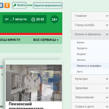
или
Войти
Зарегистрироваться
Главная
пт
, 7 августа
18+
20
:
43
Город онлайн
Бизнес и финансы
ОСЫ ЮРИСТУ
ВСЕ СЕРВИСЫ
Банки
Кредиты
Бюджет
Бизнес
Налоги и штрафы
ев
Авто
0
Культура
Здоровье
Образование
Пензенский
ие
Семья и дети
предприниматель