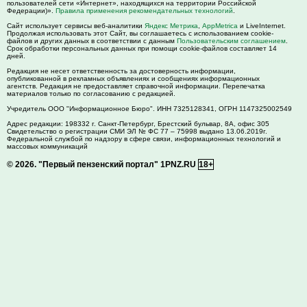
пользователей сети «Интернет», находящихся на территории Российской
Федерации)».
Правила применения рекомендательных технологий
.
Сайт использует сервисы веб-аналитики
Яндекс Метрика
,
AppMetrica
и LiveInternet.
Продолжая использовать этот Сайт, вы соглашаетесь с использованием cookie-
файлов и других данных в соответствии с данным
Пользовательским соглашением
.
Срок обработки персональных данных при помощи cookie-файлов составляет 14
дней.
Редакция не несет ответственность за достоверность информации,
опубликованной в рекламных объявлениях и сообщениях информационных
агентств. Редакция не предоставляет справочной информации. Перепечатка
материалов только по согласованию с редакцией.
Учредитель ООО "Информационное Бюро". ИНН 7325128341, ОГРН 1147325002549
Адрес редакции:
198332
г. Санкт-Петербург,
Брестский бульвар, 8А, офис 305
Свидетельство о регистрации СМИ ЭЛ № ФС 77 – 75998 выдано 13.06.2019г.
Федеральной службой по надзору в сфере связи, информационных технологий и
массовых коммуникаций
© 2026.
"Первый пензенский портал" 1PNZ.RU
18+