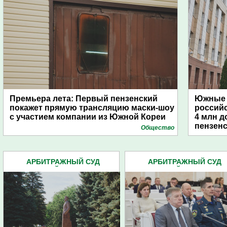
Премьера лета: Первый пензенский
Южные 
покажет прямую трансляцию маски-шоу
россий
с участием компании из Южной Кореи
4 млн д
пензенс
Общество
АРБИТРАЖНЫЙ СУД
АРБИТРАЖНЫЙ СУД
ПЕНЗЕНСКОЙ ОБЛАСТИ (197)
ПЕНЗЕНСКОЙ ОБЛАСТИ (1