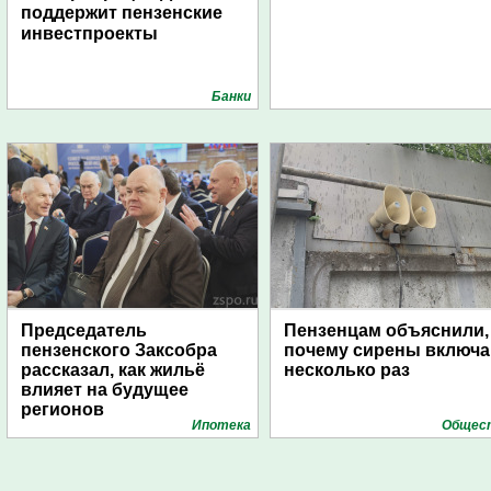
поддержит пензенские
инвестпроекты
Банки
Председатель
Пензенцам объяснили,
пензенского Заксобра
почему сирены включ
рассказал, как жильё
несколько раз
влияет на будущее
регионов
Ипотека
Общес