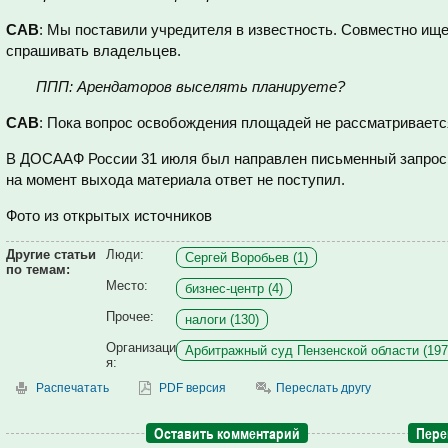
САВ
: Мы поставили учредителя в известность. Совместно ищ
спрашивать владельцев.
ППП: Арендаторов выселять планируете?
САВ
: Пока вопрос освобождения площадей не рассматриваетс
В ДОСААФ России 31 июля был направлен письменный запрос о
на момент выхода материала ответ не поступил.
Фото из открытых источников
Другие статьи
Люди:
Сергей Воробьев (1)
по темам:
Место:
бизнес-центр (4)
Прочее:
налоги (130)
Организаци
Арбитражный суд Пензенской области (197
я:
Распечатать
PDF версия
Переслать другу
Оставить комментарий
Пере