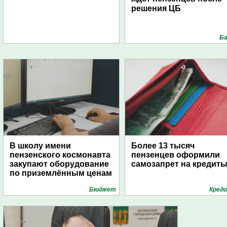
решения ЦБ
Ба
В школу имени
Более 13 тысяч
пензенского космонавта
пензенцев оформили
закупают оборудование
самозапрет на кредит
по приземлённым ценам
Бюджет
Кред