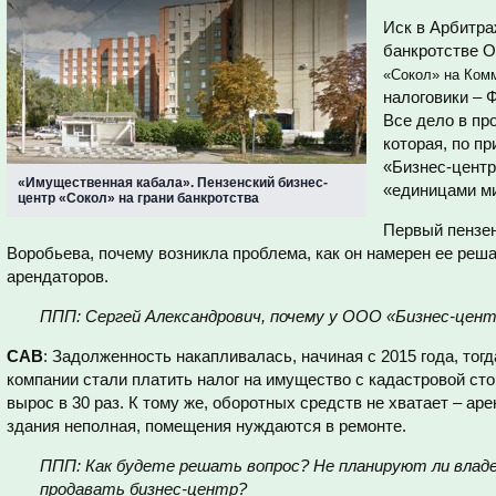
Иск в Арбитра
банкротстве 
«Сокол» на Комм
налоговики – 
Все дело в пр
которая, по п
«Бизнес-центр
«Имущественная кабала». Пензенский бизнес-
«единицами м
центр «Сокол» на грани банкротства
Первый пензен
Воробьева, почему возникла проблема, как он намерен ее реша
арендаторов.
ППП: Сергей Александрович, почему у ООО «Бизнес-цент
САВ
: Задолженность накапливалась, начиная с 2015 года, тог
компании стали платить налог на имущество с кадастровой ст
вырос в 30 раз. К тому же, оборотных средств не хватает – ар
здания неполная, помещения нуждаются в ремонте.
ППП: Как будете решать вопрос? Не планируют ли владе
продавать бизнес-центр?