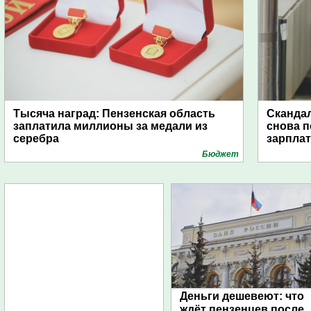
Тысяча наград: Пензенская область
Скандал
заплатила миллионы за медали из
снова п
серебра
зарпла
Бюджет
Деньги дешевеют: что
ждёт пензенцев после