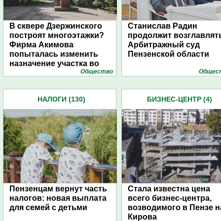
В сквере Дзержинского
Станислав Радин
построят многоэтажки?
продолжит возглавлят
Фирма Акимова
Арбитражный суд
попыталась изменить
Пензенской области
назначение участка во
Общество
Общес
время суда
НАЛОГИ (130)
БИЗНЕС-ЦЕНТР (4)
Пензенцам вернут часть
Стала известна цена
налогов: новая выплата
всего бизнес-центра,
для семей с детьми
возводимого в Пензе н
Кирова