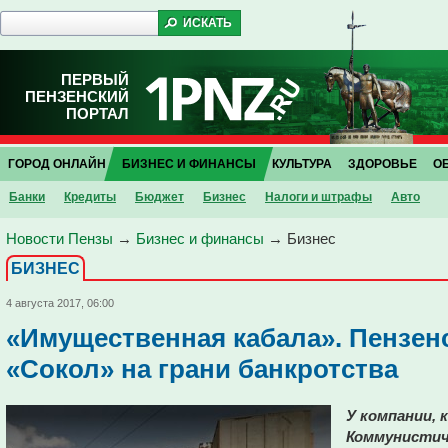
ПЕРВЫЙ
ПЕНЗЕНСКИЙ
ПОРТАЛ
ГОРОД ОНЛАЙН
БИЗНЕС И ФИНАНСЫ
КУЛЬТУРА
ЗДОРОВЬЕ
О
Банки
Кредиты
Бюджет
Бизнес
Налоги и штрафы
Авто
Новости Пензы
→
Бизнес и финансы
→
Бизнес
БИЗНЕС
4 августа 2017, 06:00
«Имущественная кабала». Пензен
«Сокол» на грани банкротства
У компании, 
Коммунистиче