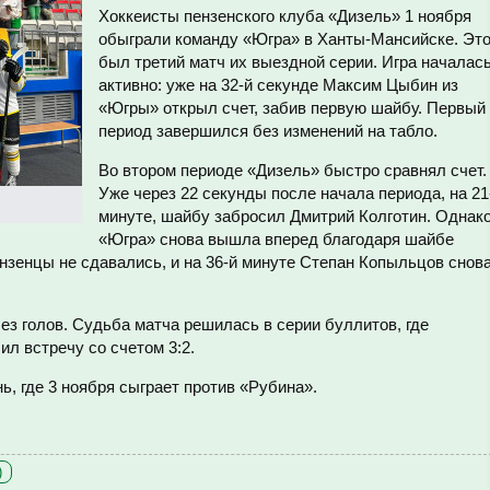
Хоккеисты пензенского клуба «Дизель» 1 ноября
обыграли команду «Югра» в Ханты-Мансийске. Эт
был третий матч их выездной серии. Игра началас
активно: уже на 32-й секунде Максим Цыбин из
«Югры» открыл счет, забив первую шайбу. Первый
период завершился без изменений на табло.
Во втором периоде «Дизель» быстро сравнял счет.
Уже через 22 секунды после начала периода, на 21
минуте, шайбу забросил Дмитрий Колготин. Однак
«Югра» снова вышла вперед благодаря шайбе
нзенцы не сдавались, и на 36-й минуте Степан Копыльцов снов
ез голов. Судьба матча решилась в серии буллитов, где
ил встречу со счетом 3:2.
ь, где 3 ноября сыграет против «Рубина».
)