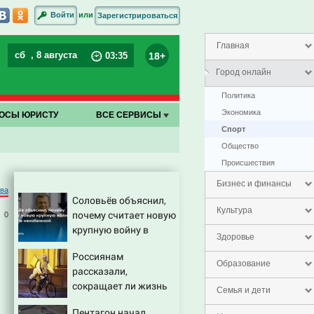
или
Войти
Зарегистрироваться
Главная
сб
, 8 августа
18+
03
:
35
Город онлайн
Политика
Экономика
ОСЫ ЮРИСТУ
ВСЕ СЕРВИСЫ
Спорт
Общество
Проиcшествия
Бизнес и финансы
ова
Соловьёв объяснил,
Культура
почему считает новую
0
крупную войну в
Здоровье
Европе неизбежной
Россиянам
Образование
рассказали,
сокращает ли жизнь
Семья и дети
ночная работа
Пентагон начал