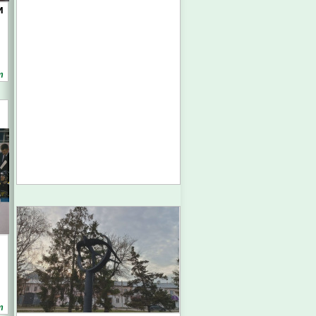
и
т
т