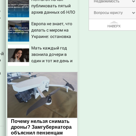
Недвижимость
публиковать пятый
о
архив данных об НЛО
Вопросы юристу
ь
Европа не знает, что
НАВЕРХ
делать с миром на
Украине: остановка
боев грозит для нее
Мать каждый год
хаосом
-й
звонила дочери в
о
один и тот же день и
молчала — причина
а
раскрылась слишком
поздно: история
одной семьи
Почему нельзя снимать
дроны? Замгубернатора
объяснил пензенцам