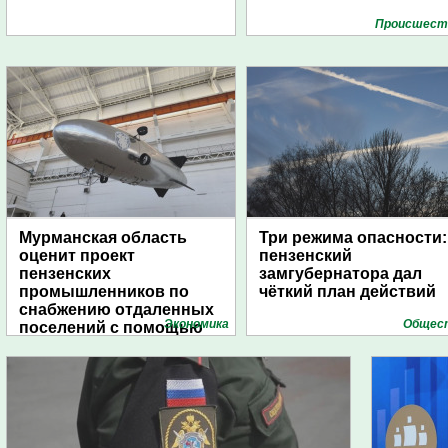
Проиcшест
Мурманская область
Три режима опасности:
оценит проект
пензенский
пензенских
замгубернатора дал
промышленников по
чёткий план действий
снабжению отдаленных
Экономика
Общес
поселений с помощью
дирижаблей