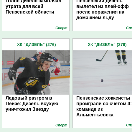
Голос Дизеля замолчал:
Пензенский Дизель
утрата для всей
вылетел из плей-офф
Пензенской области
после поражения на
домашнем льду
Спорт
Сп
ХК "ДИЗЕЛЬ" (276)
ХК "ДИЗЕЛЬ" (276)
Ледовый разгром в
Пензенские хоккеисты
Пензе: Дизель всухую
проиграли со счетом 4:
уничтожил Звезду
команде из
Альментьевска
Спорт
Сп