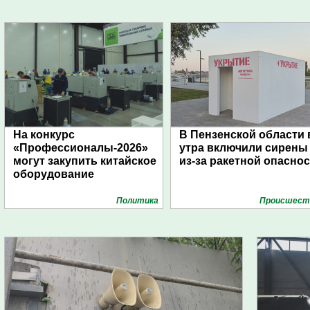
На конкурс
В Пензенской области 
«Профессионалы-2026»
утра включили сирены
могут закупить китайское
из-за ракетной опасно
оборудование
Политика
Проиcшест