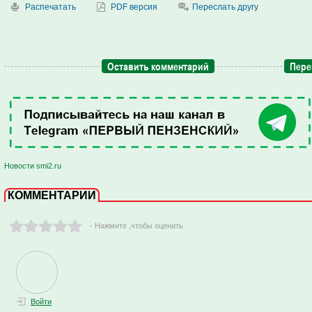
Распечатать
PDF версия
Переслать другу
Оставить комментарий
Пере
Новости smi2.ru
КОММЕНТАРИИ
- Нажмите ,чтобы оценить
Войти