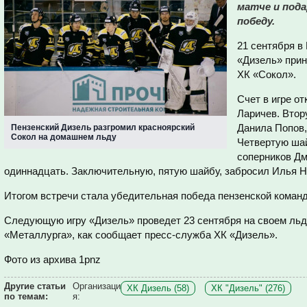
матче и под
победу.
21 сентября в
«Дизель» прин
ХК «Сокол».
Счет в игре о
Ларичев. Втор
Данила Попов,
Пензенский Дизель разгромил красноярский
Сокол на домашнем льду
Четвертую шай
соперников Дм
одиннадцать. Заключительную, пятую шайбу, забросил Илья Н
Итогом встречи стала убедительная победа пензенской команд
Следующую игру «Дизель» проведет 23 сентября на своем льд
«Металлурга», как сообщает пресс-служба ХК «Дизель».
Фото из архива 1pnz
Другие статьи
Организаци
ХК Дизель (58)
ХК "Дизель" (276)
по темам:
я: