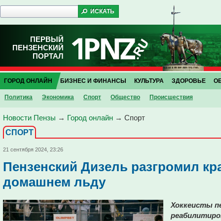
ПЕРВЫЙ
ПЕНЗЕНСКИЙ
ПОРТАЛ
ГОРОД ОНЛАЙН
БИЗНЕС И ФИНАНСЫ
КУЛЬТУРА
ЗДОРОВЬЕ
О
Политика
Экономика
Спорт
Общество
Проиcшествия
Новости Пензы
→
Город онлайн
→
Спорт
СПОРТ
21 сентября 2024, 23:26
Пензенский Дизель разгромил кр
домашнем льду
Хоккеисты пе
реабилитиров