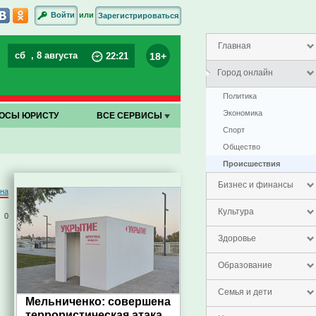
или
Войти
Зарегистрироваться
Главная
сб
, 8 августа
18+
22
:
21
Город онлайн
Политика
Экономика
ОСЫ ЮРИСТУ
ВСЕ СЕРВИСЫ
Спорт
Общество
Проиcшествия
Бизнес и финансы
на
Культура
0
Здоровье
Образование
Семья и дети
Мельниченко: совершена
террористическая атака