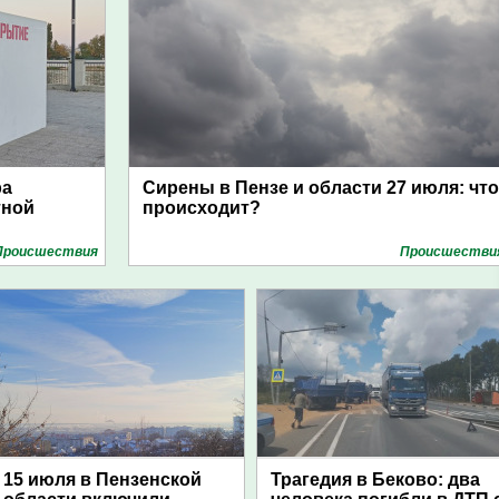
ра
Сирены в Пензе и области 27 июля: что
тной
происходит?
Проиcшествия
Проиcшестви
15 июля в Пензенской
Трагедия в Беково: два