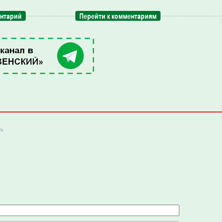
ентарий
Перейти к комментариям
ть