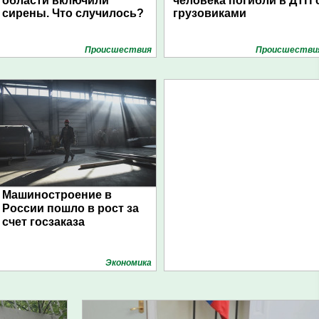
области включили
человека погибли в ДТП 
сирены. Что случилось?
грузовиками
Проиcшествия
Проиcшестви
Машиностроение в
России пошло в рост за
счет госзаказа
Экономика