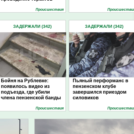
Проиcшествия
Проиcшестви
ЗАДЕРЖАЛИ (342)
ЗАДЕРЖАЛИ (342)
Бойня на Рублевке:
Пьяный перформанс в
появилось видео из
пензенском клубе
подъезда, где убили
завершился приездом
члена пензенской банды
силовиков
Проиcшествия
Проиcшестви