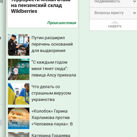
го
Недвижимость
на пензенский склад
Wildberries
Вопросы юристу
Проиcшествия
НАВЕРХ
Путин расширил
и
перечень оснований
для выдворения
мигрантов
"С каждым годом
меня тянет сюда":
певица Алсу приехала
в татарскую деревню,
Что делать со
где прошло ее детство
страшным вирусом
07/08/2026 – Новости
украинства
«Колобок» Гарика
Харламова против
«Человека-паука»: В
сети разгорелся
Катерина Гордеева
грандиозный скандал