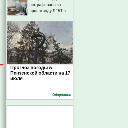
оштрафована за
— а картина уже
пропаганду ЛГБТ в
собрала почти 100
интернете - Новости
млн рублей
на Вести.ru
Прогноз погоды в
Пензенской области на 17
июля
Общество