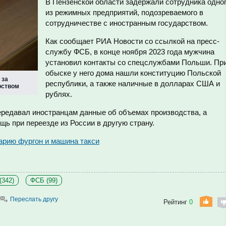
В Пензенской области задержали сотрудника одно
из режимных предприятий, подозреваемого в
сотрудничестве с иностранным государством.
Как сообщает РИА Новости со ссылкой на пресс-
службу ФСБ, в конце ноября 2023 года мужчина
установил контакты со спецслужбами Польши. Пр
обыске у него дома нашли конституцию Польской
 за
республики, а также наличные в долларах США и
рством
рублях.
редавал иностранцам данные об объемах производства, а
ь при переезде из России в другую страну.
варию фургон и машина такси
(342)
ФСБ (99)
Переслать другу
Рейтинг
0