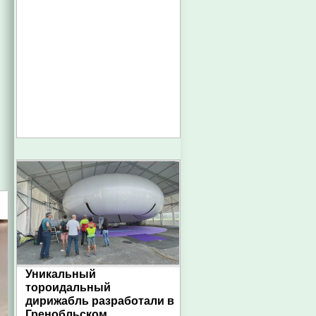
Уникальный
тороидальный
дирижабль разработали в
Гренобльском