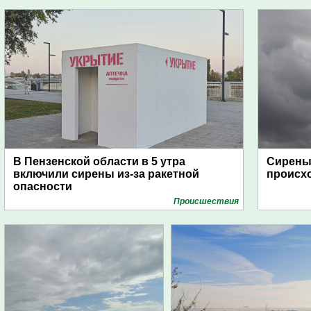
В Пензенской области в 5 утра
Сирены 
включили сирены из-за ракетной
происх
опасности
Проиcшествия