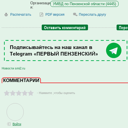
Организаци
УМВД по Пензенской области (4445)
я:
Распечатать
PDF версия
Переслать другу
Оставить комментарий
Пере
Новости smi2.ru
КОММЕНТАРИИ
- Нажмите ,чтобы оценить
Войти