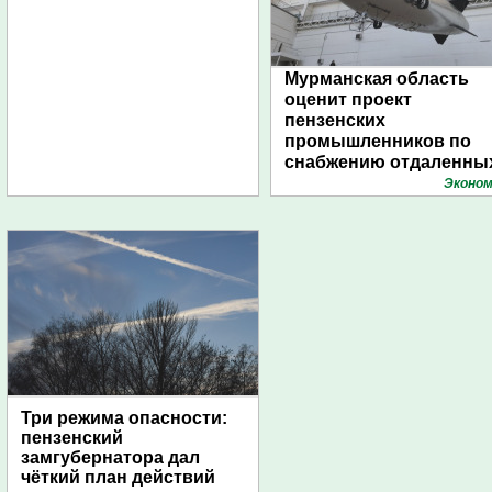
Мурманская область
оценит проект
пензенских
промышленников по
снабжению отдаленны
поселений с помощью
Эконом
дирижаблей
Три режима опасности:
пензенский
замгубернатора дал
чёткий план действий