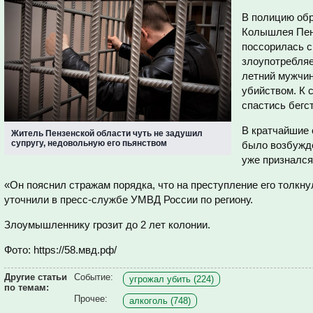
В полицию обр
Колышлея Пенз
поссорилась с 
злоупотребляе
летний мужчин
убийством. К 
спастись бегс
В кратчайшие 
Житель Пензенской области чуть не задушил
супругу, недовольную его пьянством
было возбужд
уже признался
«Он пояснил стражам порядка, что на преступление его толкну
уточнили в пресс-службе УМВД России по региону.
Злоумышленнику грозит до 2 лет колонии.
Фото: https://58.мвд.рф/
Другие статьи
Событие:
угрожал убить (224)
по темам:
Прочее:
алкоголь (748)