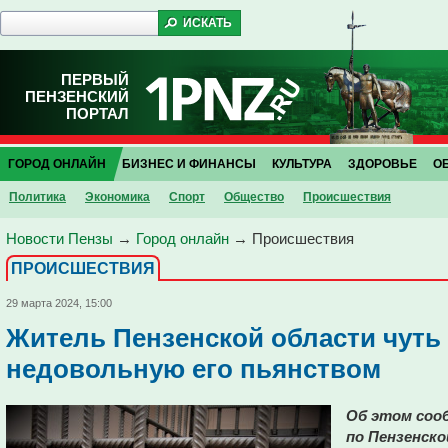
ПЕРВЫЙ
ПЕНЗЕНСКИЙ
ПОРТАЛ
ГОРОД ОНЛАЙН
БИЗНЕС И ФИНАНСЫ
КУЛЬТУРА
ЗДОРОВЬЕ
О
Политика
Экономика
Спорт
Общество
Проиcшествия
Новости Пензы
→
Город онлайн
→
Проиcшествия
ПРОИCШЕСТВИЯ
29 марта 2024, 15:00
Житель Пензенской области чуть 
недовольную его пьянством
Об этом соо
по Пензенско