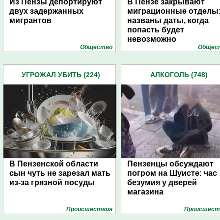
Из Пензы депортируют
В Пензе закрывают
двух задержанных
миграционные отделы
мигрантов
названы даты, когда
попасть будет
невозможно
Общество
Общес
УГРОЖАЛ УБИТЬ (224)
АЛКОГОЛЬ (748)
В Пензенской области
Пензенцы обсуждают
сын чуть не зарезал мать
погром на Шуисте: час
из-за грязной посуды
безумия у дверей
магазина
Проиcшествия
Проиcшест