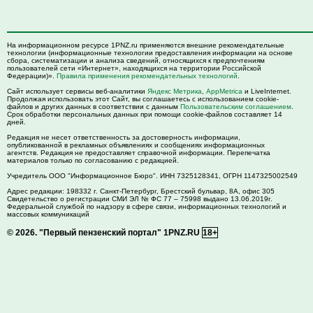
На информационном ресурсе 1PNZ.ru применяются внешние рекомендательные
технологии (информационные технологии предоставления информации на основе
сбора, систематизации и анализа сведений, относящихся к предпочтениям
пользователей сети «Интернет», находящихся на территории Российской
Федерации)».
Правила применения рекомендательных технологий
.
Сайт использует сервисы веб-аналитики
Яндекс Метрика
,
AppMetrica
и LiveInternet.
Продолжая использовать этот Сайт, вы соглашаетесь с использованием cookie-
файлов и других данных в соответствии с данным
Пользовательским соглашением
.
Срок обработки персональных данных при помощи cookie-файлов составляет 14
дней.
Редакция не несет ответственность за достоверность информации,
опубликованной в рекламных объявлениях и сообщениях информационных
агентств. Редакция не предоставляет справочной информации. Перепечатка
материалов только по согласованию с редакцией.
Учредитель ООО "Информационное Бюро". ИНН 7325128341, ОГРН 1147325002549
Адрес редакции:
198332
г. Санкт-Петербург,
Брестский бульвар, 8А, офис 305
Свидетельство о регистрации СМИ ЭЛ № ФС 77 – 75998 выдано 13.06.2019г.
Федеральной службой по надзору в сфере связи, информационных технологий и
массовых коммуникаций
© 2026.
"Первый пензенский портал" 1PNZ.RU
18+