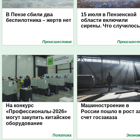
В Пензе сбили два
15 июля в Пензенской
беспилотника – жертв нет
области включили
сирены. Что случилос
Проиcшествия
Проиcшест
На конкурс
Машиностроение в
«Профессионалы-2026»
России пошло в рост з
могут закупить китайское
счет госзаказа
оборудование
Политика
Эконом