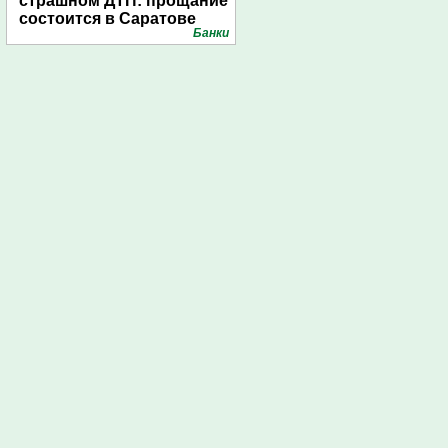
страшном ДТП: прощание
состоится в Саратове
Банки