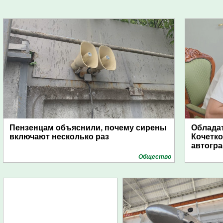
Пензенцам объяснили, почему сирены
Обладат
включают несколько раз
Кочетко
автогр
Общество