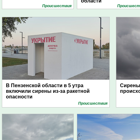
области
Проиcшествия
Проиcшест
В Пензенской области в 5 утра
Сирены 
включили сирены из-за ракетной
происх
опасности
Проиcшествия