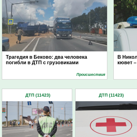
Трагедия в Беково: два человека
В Никол
погибли в ДТП с грузовиками
кювет –
Проиcшествия
ДТП (11423)
ДТП (11423)