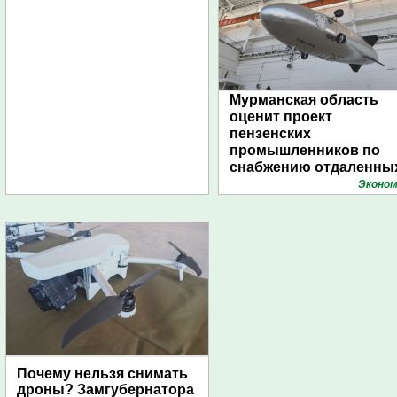
Мурманская область
оценит проект
пензенских
промышленников по
снабжению отдаленны
поселений с помощью
Эконом
дирижаблей
Почему нельзя снимать
дроны? Замгубернатора