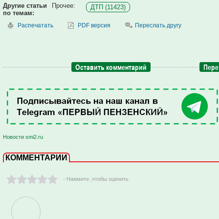
Другие статьи
Прочее:
ДТП (11423)
по темам:
Распечатать
PDF версия
Переслать другу
Оставить комментарий
Пере
Новости smi2.ru
КОММЕНТАРИИ
- Нажмите ,чтобы оценить