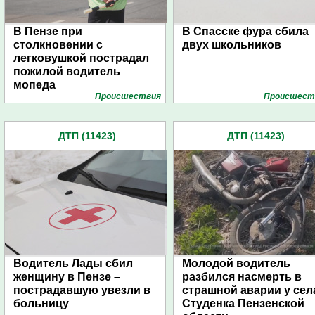
В Пензе при
В Спасске фура сбила
столкновении с
двух школьников
легковушкой пострадал
пожилой водитель
мопеда
Проиcшествия
Проиcшест
ДТП (11423)
ДТП (11423)
Водитель Лады сбил
Молодой водитель
женщину в Пензе –
разбился насмерть в
пострадавшую увезли в
страшной аварии у сел
больницу
Студенка Пензенской