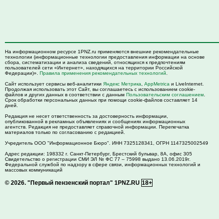
На информационном ресурсе 1PNZ.ru применяются внешние рекомендательные
технологии (информационные технологии предоставления информации на основе
сбора, систематизации и анализа сведений, относящихся к предпочтениям
пользователей сети «Интернет», находящихся на территории Российской
Федерации)».
Правила применения рекомендательных технологий
.
Сайт использует сервисы веб-аналитики
Яндекс Метрика
,
AppMetrica
и LiveInternet.
Продолжая использовать этот Сайт, вы соглашаетесь с использованием cookie-
файлов и других данных в соответствии с данным
Пользовательским соглашением
.
Срок обработки персональных данных при помощи cookie-файлов составляет 14
дней.
Редакция не несет ответственность за достоверность информации,
опубликованной в рекламных объявлениях и сообщениях информационных
агентств. Редакция не предоставляет справочной информации. Перепечатка
материалов только по согласованию с редакцией.
Учредитель ООО "Информационное Бюро". ИНН 7325128341, ОГРН 1147325002549
Адрес редакции:
198332
г. Санкт-Петербург,
Брестский бульвар, 8А, офис 305
Свидетельство о регистрации СМИ ЭЛ № ФС 77 – 75998 выдано 13.06.2019г.
Федеральной службой по надзору в сфере связи, информационных технологий и
массовых коммуникаций
© 2026.
"Первый пензенский портал" 1PNZ.RU
18+