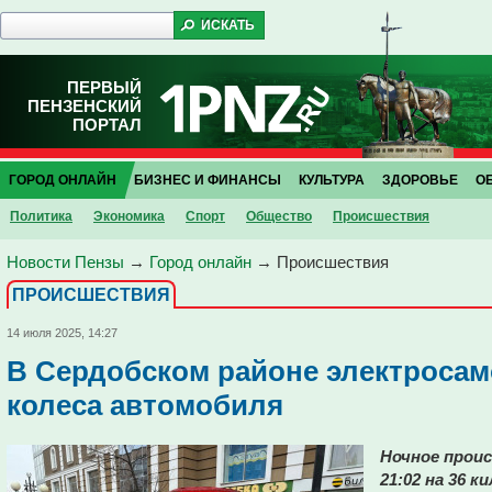
ПЕРВЫЙ
ПЕНЗЕНСКИЙ
ПОРТАЛ
ГОРОД ОНЛАЙН
БИЗНЕС И ФИНАНСЫ
КУЛЬТУРА
ЗДОРОВЬЕ
О
Политика
Экономика
Спорт
Общество
Проиcшествия
Новости Пензы
→
Город онлайн
→
Проиcшествия
ПРОИCШЕСТВИЯ
14 июля 2025, 14:27
В Сердобском районе электросам
колеса автомобиля
Ночное проис
21:02 на 36 