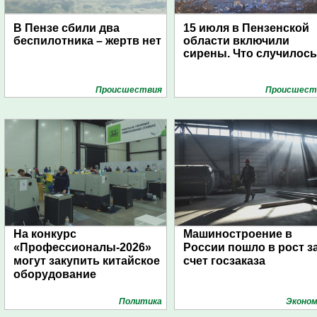
В Пензе сбили два
15 июля в Пензенской
беспилотника – жертв нет
области включили
сирены. Что случилос
Проиcшествия
Проиcшест
На конкурс
Машиностроение в
«Профессионалы-2026»
России пошло в рост з
могут закупить китайское
счет госзаказа
оборудование
Политика
Эконом