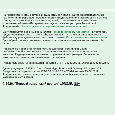
На информационном ресурсе 1PNZ.ru применяются внешние рекомендательные
технологии (информационные технологии предоставления информации на основе
сбора, систематизации и анализа сведений, относящихся к предпочтениям
пользователей сети «Интернет», находящихся на территории Российской
Федерации)».
Правила применения рекомендательных технологий
.
Сайт использует сервисы веб-аналитики
Яндекс Метрика
,
AppMetrica
и LiveInternet.
Продолжая использовать этот Сайт, вы соглашаетесь с использованием cookie-
файлов и других данных в соответствии с данным
Пользовательским соглашением
.
Срок обработки персональных данных при помощи cookie-файлов составляет 14
дней.
Редакция не несет ответственность за достоверность информации,
опубликованной в рекламных объявлениях и сообщениях информационных
агентств. Редакция не предоставляет справочной информации. Перепечатка
материалов только по согласованию с редакцией.
Учредитель ООО "Информационное Бюро". ИНН 7325128341, ОГРН 1147325002549
Адрес редакции:
198332
г. Санкт-Петербург,
Брестский бульвар, 8А, офис 305
Свидетельство о регистрации СМИ ЭЛ № ФС 77 – 75998 выдано 13.06.2019г.
Федеральной службой по надзору в сфере связи, информационных технологий и
массовых коммуникаций
© 2026.
"Первый пензенский портал" 1PNZ.RU
18+