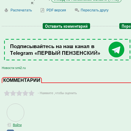
я:
Распечатать
PDF версия
Переслать другу
Оставить комментарий
Пере
Новости smi2.ru
КОММЕНТАРИИ
- Нажмите ,чтобы оценить
Войти