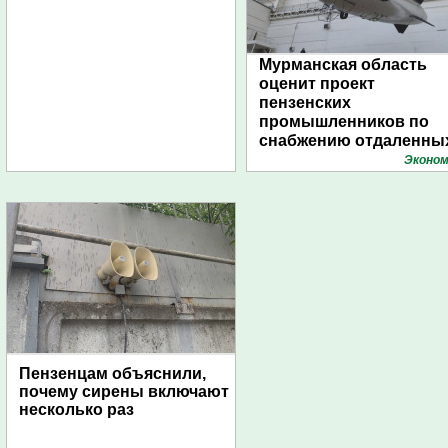
Мурманская область
оценит проект
пензенских
промышленников по
снабжению отдаленны
поселений с помощью
Эконом
дирижаблей
Пензенцам объяснили,
почему сирены включают
несколько раз