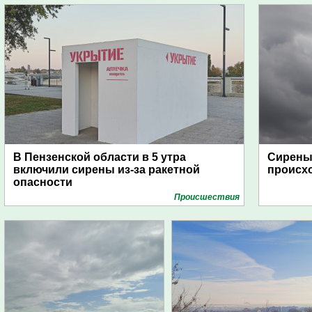
В Пензенской области в 5 утра
Сирены 
включили сирены из-за ракетной
происх
опасности
Проиcшествия