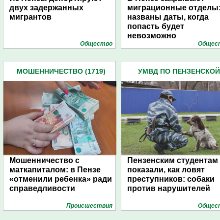
двух задержанных
миграционные отделы
мигрантов
названы даты, когда
попасть будет
невозможно
Общество
Общес
МОШЕННИЧЕСТВО (1719)
УМВД ПО ПЕНЗЕНСКОЙ
ОБЛАСТИ (4445)
Мошенничество с
Пензенским студентам
маткапиталом: в Пензе
показали, как ловят
«отменили ребенка» ради
преступников: собаки
справедливости
против нарушителей
Проиcшествия
Общес