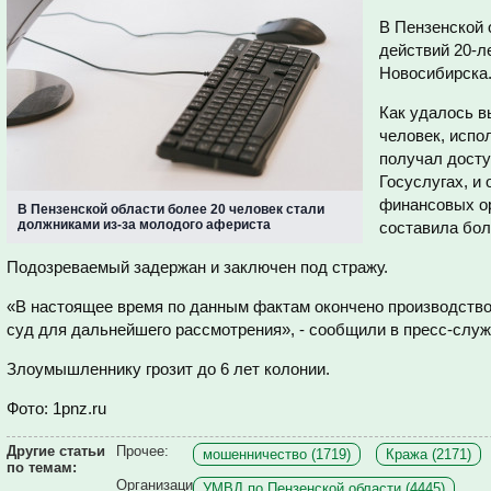
В Пензенской 
действий 20-л
Новосибирска
Как удалось в
человек, испо
получал досту
Госуслугах, и
финансовых о
В Пензенской области более 20 человек стали
должниками из-за молодого афериста
составила бол
Подозреваемый задержан и заключен под стражу.
«В настоящее время по данным фактам окончено производство
суд для дальнейшего рассмотрения», - сообщили в пресс-служ
Злоумышленнику грозит до 6 лет колонии.
Фото: 1pnz.ru
Другие статьи
Прочее:
мошенничество (1719)
Кража (2171)
по темам:
Организаци
УМВД по Пензенской области (4445)