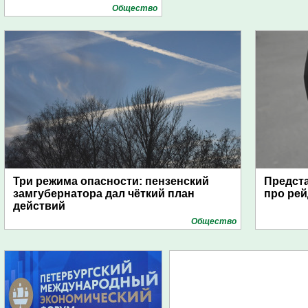
Общество
Три режима опасности: пензенский
Предста
замгубернатора дал чёткий план
про рей
действий
Общество