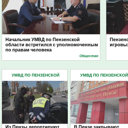
Начальник УМВД по Пензенской
Пензенс
области встретился с уполномоченным
игровых
по правам человека
Общество
УМВД ПО ПЕНЗЕНСКОЙ
УМВД ПО ПЕНЗЕНСКОЙ
ОБЛАСТИ (4445)
ОБЛАСТИ (4445)
Из Пензы депортируют
В Пензе закрывают