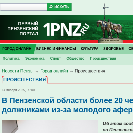
ПЕРВЫЙ
ПЕНЗЕНСКИЙ
ПОРТАЛ
ГОРОД ОНЛАЙН
БИЗНЕС И ФИНАНСЫ
КУЛЬТУРА
ЗДОРОВЬЕ
О
Политика
Экономика
Спорт
Общество
Проиcшествия
Новости Пензы
→
Город онлайн
→
Проиcшествия
ПРОИCШЕСТВИЯ
14 января 2025, 09:00
В Пензенской области более 20 ч
должниками из-за молодого афер
Об этом соо
по Пензенско