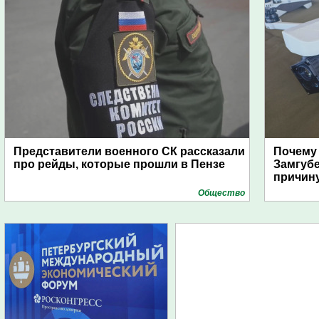
Представители военного СК рассказали
Почему
про рейды, которые прошли в Пензе
Замгуб
причину
Общество