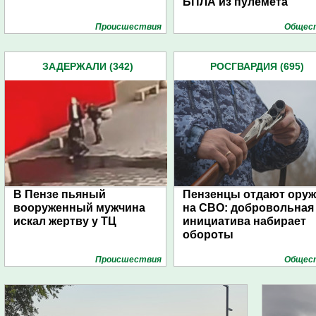
БПЛА из пулемета
Проиcшествия
Общес
ЗАДЕРЖАЛИ (342)
РОСГВАРДИЯ (695)
В Пензе пьяный
Пензенцы отдают ору
вооруженный мужчина
на СВО: добровольная
искал жертву у ТЦ
инициатива набирает
обороты
Проиcшествия
Общес