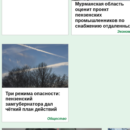
Мурманская область
оценит проект
пензенских
промышленников по
снабжению отдаленны
поселений с помощью
Эконом
дирижаблей
Три режима опасности:
пензенский
замгубернатора дал
чёткий план действий
Общество