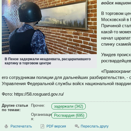
войск национ
В торговом це
Московской в 
Причиной стал
какой-то моме
начал царапат
спинку скамей
Увидев происх
В Пензе задержали неадеквата, расцарапавшего
росгвардейцев
картину в торговом центре
«Правоохрани
его сотрудникам полиции для дальнейших разбирательств», - 
Управления Федеральной службы войск национальной гвардии
Фото: https://58.rosguard.gov.ru/
Другие статьи
Прочее:
задержали (342)
по темам:
Организаци
Росгвардия (695)
я:
Распечатать
PDF версия
Переслать другу