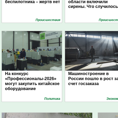
беспилотника – жертв нет
области включили
сирены. Что случилос
Проиcшествия
Проиcшест
На конкурс
Машиностроение в
«Профессионалы-2026»
России пошло в рост з
могут закупить китайское
счет госзаказа
оборудование
Политика
Эконом