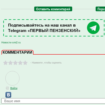
Оставить комментарий
Пере
Новости smi2.ru
КОММЕНТАРИИ
- Нажмите ,чтобы оценить
Войти