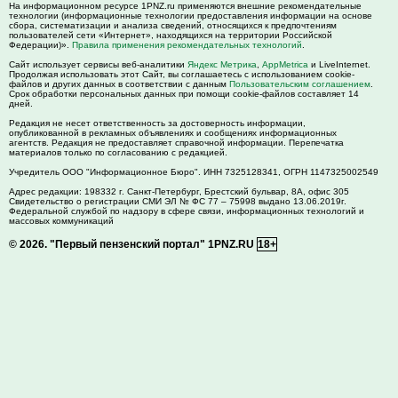
На информационном ресурсе 1PNZ.ru применяются внешние рекомендательные
технологии (информационные технологии предоставления информации на основе
сбора, систематизации и анализа сведений, относящихся к предпочтениям
пользователей сети «Интернет», находящихся на территории Российской
Федерации)».
Правила применения рекомендательных технологий
.
Сайт использует сервисы веб-аналитики
Яндекс Метрика
,
AppMetrica
и LiveInternet.
Продолжая использовать этот Сайт, вы соглашаетесь с использованием cookie-
файлов и других данных в соответствии с данным
Пользовательским соглашением
.
Срок обработки персональных данных при помощи cookie-файлов составляет 14
дней.
Редакция не несет ответственность за достоверность информации,
опубликованной в рекламных объявлениях и сообщениях информационных
агентств. Редакция не предоставляет справочной информации. Перепечатка
материалов только по согласованию с редакцией.
Учредитель ООО "Информационное Бюро". ИНН 7325128341, ОГРН 1147325002549
Адрес редакции:
198332
г. Санкт-Петербург,
Брестский бульвар, 8А, офис 305
Свидетельство о регистрации СМИ ЭЛ № ФС 77 – 75998 выдано 13.06.2019г.
Федеральной службой по надзору в сфере связи, информационных технологий и
массовых коммуникаций
© 2026.
"Первый пензенский портал" 1PNZ.RU
18+