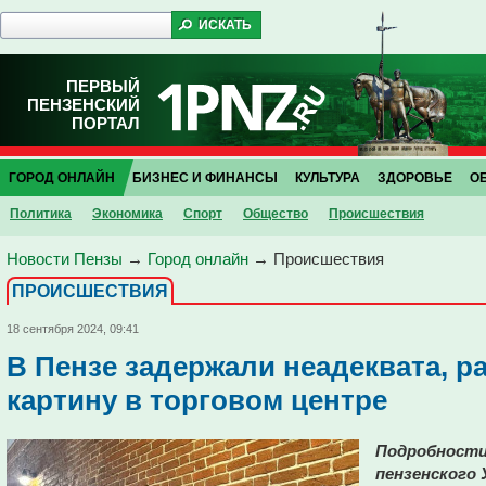
ПЕРВЫЙ
ПЕНЗЕНСКИЙ
ПОРТАЛ
ГОРОД ОНЛАЙН
БИЗНЕС И ФИНАНСЫ
КУЛЬТУРА
ЗДОРОВЬЕ
О
Политика
Экономика
Спорт
Общество
Проиcшествия
Новости Пензы
→
Город онлайн
→
Проиcшествия
ПРОИCШЕСТВИЯ
18 сентября 2024, 09:41
В Пензе задержали неадеквата, р
картину в торговом центре
Подробности 
пензенского