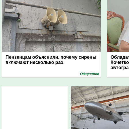
Пензенцам объяснили, почему сирены
Обладат
включают несколько раз
Кочетко
автогр
Общество