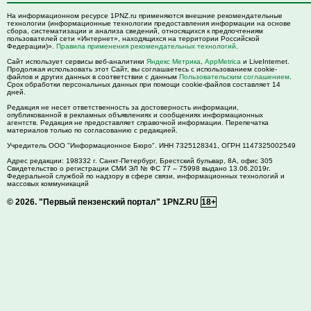
На информационном ресурсе 1PNZ.ru применяются внешние рекомендательные
технологии (информационные технологии предоставления информации на основе
сбора, систематизации и анализа сведений, относящихся к предпочтениям
пользователей сети «Интернет», находящихся на территории Российской
Федерации)».
Правила применения рекомендательных технологий
.
Сайт использует сервисы веб-аналитики
Яндекс Метрика
,
AppMetrica
и LiveInternet.
Продолжая использовать этот Сайт, вы соглашаетесь с использованием cookie-
файлов и других данных в соответствии с данным
Пользовательским соглашением
.
Срок обработки персональных данных при помощи cookie-файлов составляет 14
дней.
Редакция не несет ответственность за достоверность информации,
опубликованной в рекламных объявлениях и сообщениях информационных
агентств. Редакция не предоставляет справочной информации. Перепечатка
материалов только по согласованию с редакцией.
Учредитель ООО "Информационное Бюро". ИНН 7325128341, ОГРН 1147325002549
Адрес редакции:
198332
г. Санкт-Петербург,
Брестский бульвар, 8А, офис 305
Свидетельство о регистрации СМИ ЭЛ № ФС 77 – 75998 выдано 13.06.2019г.
Федеральной службой по надзору в сфере связи, информационных технологий и
массовых коммуникаций
© 2026.
"Первый пензенский портал" 1PNZ.RU
18+