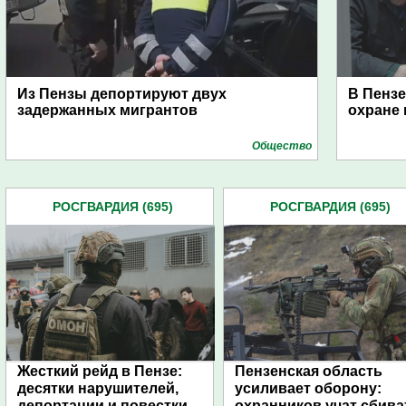
Из Пензы депортируют двух
В Пенз
задержанных мигрантов
охране 
Общество
РОСГВАРДИЯ (695)
РОСГВАРДИЯ (695)
Жесткий рейд в Пензе:
Пензенская область
десятки нарушителей,
усиливает оборону:
депортации и повестки
охранников учат сбива