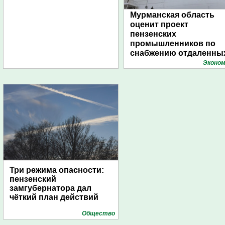
Мурманская область
оценит проект
пензенских
промышленников по
снабжению отдаленны
поселений с помощью
Эконом
дирижаблей
Три режима опасности:
пензенский
замгубернатора дал
чёткий план действий
Общество