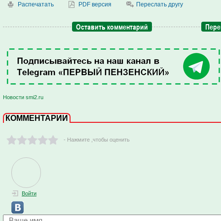
Распечатать
PDF версия
Переслать другу
Оставить комментарий
Пере
Новости smi2.ru
КОММЕНТАРИИ
- Нажмите ,чтобы оценить
Войти