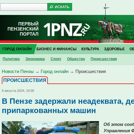
ПЕРВЫЙ
ПЕНЗЕНСКИЙ
ПОРТАЛ
ГОРОД ОНЛАЙН
БИЗНЕС И ФИНАНСЫ
КУЛЬТУРА
ЗДОРОВЬЕ
О
Политика
Экономика
Спорт
Общество
Проиcшествия
Новости Пензы
→
Город онлайн
→
Проиcшествия
ПРОИCШЕСТВИЯ
8 августа 2024, 19:00
В Пензе задержали неадеквата, д
припаркованных машин
Об этом сооб
Управления 