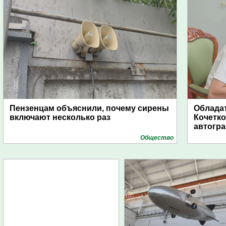
Пензенцам объяснили, почему сирены
Обладат
включают несколько раз
Кочетко
автогр
Общество