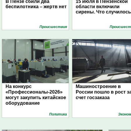
В Пензе сбили два
15 июля в Пензенской
беспилотника – жертв нет
области включили
сирены. Что случилос
Проиcшествия
Проиcшест
На конкурс
Машиностроение в
«Профессионалы-2026»
России пошло в рост з
могут закупить китайское
счет госзаказа
оборудование
Политика
Эконом