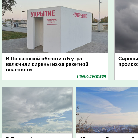
В Пензенской области в 5 утра
Сирены 
включили сирены из-за ракетной
происх
опасности
Проиcшествия