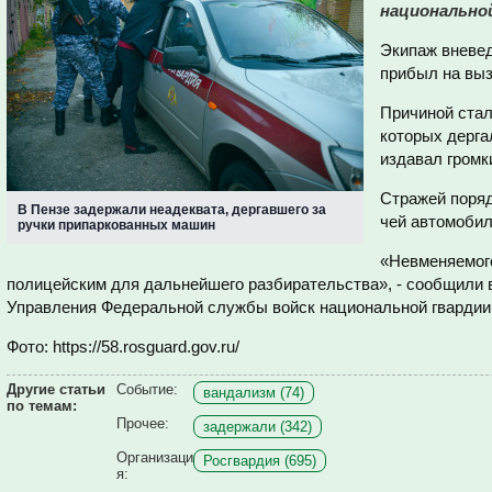
национальной
Экипаж вневе
прибыл на выз
Причиной стал
которых дерга
издавал громк
Стражей поряд
В Пензе задержали неадеквата, дергавшего за
чей автомобил
ручки припаркованных машин
«Невменяемого
полицейским для дальнейшего разбирательства», - сообщили 
Управления Федеральной службы войск национальной гвардии
Фото: https://58.rosguard.gov.ru/
Другие статьи
Событие:
вандализм (74)
по темам:
Прочее:
задержали (342)
Организаци
Росгвардия (695)
я: