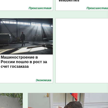
Wildberries
Проиcшествия
Проиcшестви
Машиностроение в
России пошло в рост за
счет госзаказа
Экономика