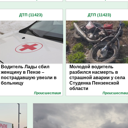
ДТП (11423)
ДТП (11423)
Водитель Лады сбил
Молодой водитель
женщину в Пензе –
разбился насмерть в
пострадавшую увезли в
страшной аварии у села
больницу
Студенка Пензенской
области
Проиcшествия
Проиcшестви