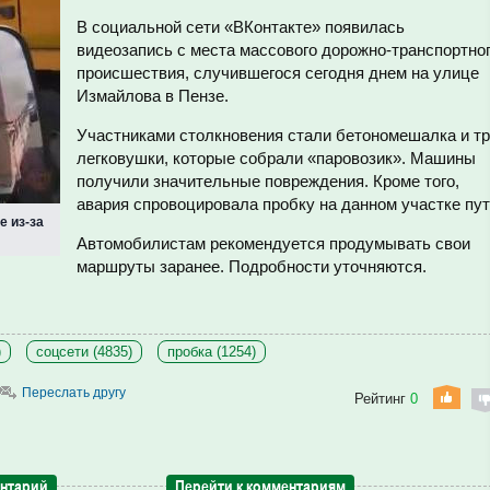
В социальной сети «ВКонтакте» появилась
видеозапись с места массового дорожно-транспортно
происшествия, случившегося сегодня днем на улице
Измайлова в Пензе.
Участниками столкновения стали бетономешалка и т
легковушки, которые собрали «паровозик». Машины
получили значительные повреждения. Кроме того,
авария спровоцировала пробку на данном участке пут
е из-за
Автомобилистам рекомендуется продумывать свои
маршруты заранее. Подробности уточняются.
)
соцсети (4835)
пробка (1254)
Переслать другу
Рейтинг
0
ентарий
Перейти к комментариям