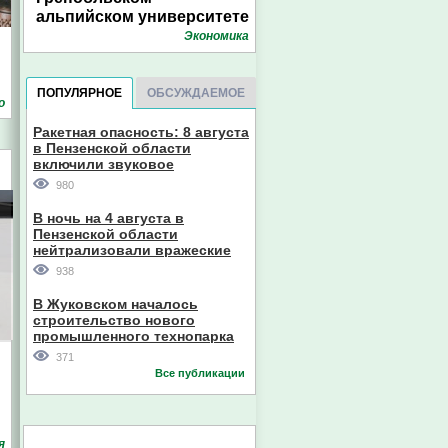
альпийском университете
Экономика
ПОПУЛЯРНОЕ
ОБСУЖДАЕМОЕ
о
Ракетная опасность: 8 августа
в Пензенской области
включили звуковое
оповещение
980
В ночь на 4 августа в
Пензенской области
нейтрализовали вражеские
дроны
938
В Жуковском началось
строительство нового
промышленного технопарка
371
Все публикации
я