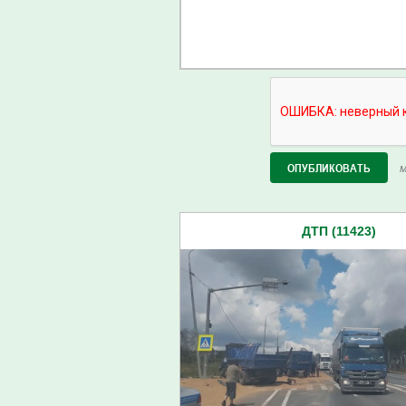
М
ДТП (11423)