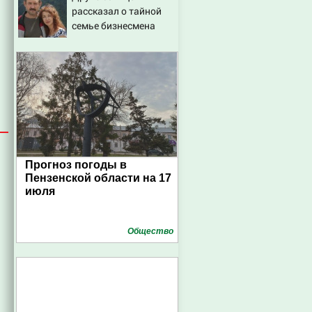
рассказал о тайной
пекински запретили
семье бизнесмена
переходить границу
Прогноз погоды в
Пензенской области на 17
июля
Общество