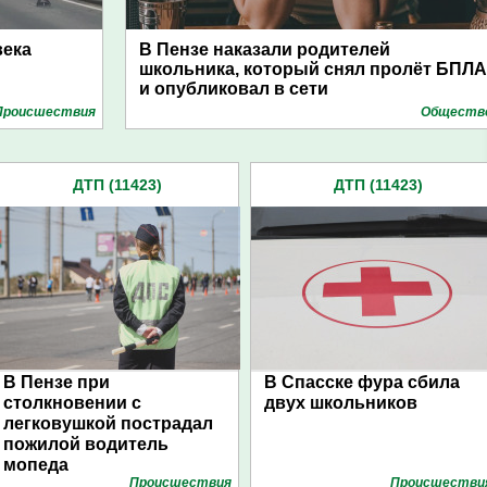
века
В Пензе наказали родителей
и
школьника, который снял пролёт БПЛА
и опубликовал в сети
Проиcшествия
Обществ
ДТП (11423)
ДТП (11423)
В Пензе при
В Спасске фура сбила
столкновении с
двух школьников
легковушкой пострадал
пожилой водитель
мопеда
Проиcшествия
Проиcшестви