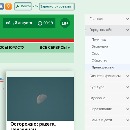
или
Войти
Зарегистрироваться
Главная
сб
, 8 августа
18+
09
:
20
Город онлайн
Политика
Экономика
ОСЫ ЮРИСТУ
ВСЕ СЕРВИСЫ
Спорт
Общество
Проиcшествия
Бизнес и финансы
на
Культура
0
Здоровье
Образование
Семья и дети
Осторожно: ракета.
Пензенцам