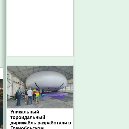
Уникальный
тороидальный
дирижабль разработали в
Гренобльском