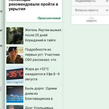
Недвижимость
рекомендовали пройти в
укрытия
Вопросы юристу
го
Проиcшествия
НАВЕРХ
Житель Якутии выжил
ри
после 25 дней
блужданий в тайге
и.
Подробности из
первых уст: Участник
СВО рассказал, что
спасло его в схватке с
Жара до +32°C
медведем
ожидается в Уфе 8–9
августа
Быль дорог. Одним
днем из
Благовещенска в
Китай, лапша, мемы, и
Друг Усольцевых
почему утке по-