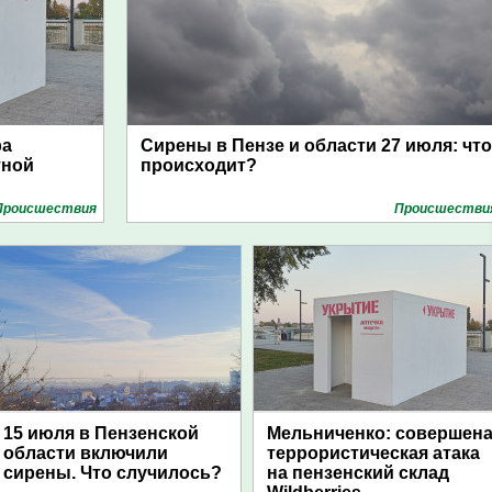
ра
Сирены в Пензе и области 27 июля: что
тной
происходит?
Проиcшествия
Проиcшестви
15 июля в Пензенской
Мельниченко: совершен
области включили
террористическая атака
сирены. Что случилось?
на пензенский склад