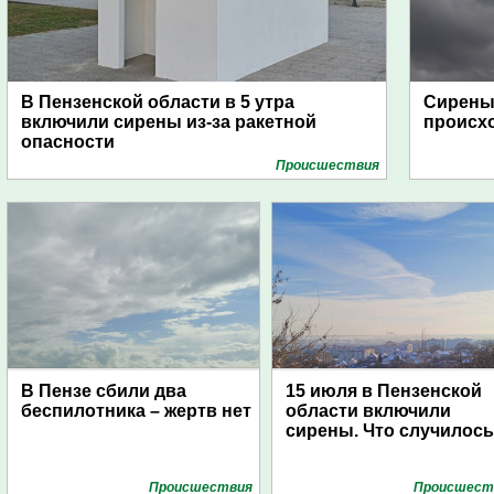
В Пензенской области в 5 утра
Сирены 
включили сирены из-за ракетной
происх
опасности
Проиcшествия
В Пензе сбили два
15 июля в Пензенской
беспилотника – жертв нет
области включили
сирены. Что случилос
Проиcшествия
Проиcшест