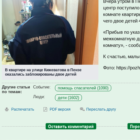
Вчера утром в П
центр поступило
комнате квартир
чего двое детей 
«Прибыв по указ
межкомнатную дв
комнату», - соо
К счастью, малы
Фото: https://pozh
В квартире на улице Кижеватова в Пензе
оказались заблокированы двое детей
Другие статьи
Событие:
помощь спасателей (1090)
по темам:
Люди:
дети (1602)
Распечатать
PDF версия
Переслать другу
Оставить комментарий
Пере