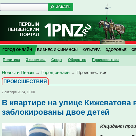
ПЕРВЫЙ
ПЕНЗЕНСКИЙ
ПОРТАЛ
ГОРОД ОНЛАЙН
БИЗНЕС И ФИНАНСЫ
КУЛЬТУРА
ЗДОРОВЬЕ
О
Политика
Экономика
Спорт
Общество
Проиcшествия
Новости Пензы
→
Город онлайн
→
Проиcшествия
ПРОИCШЕСТВИЯ
7 октября 2024, 16:00
В квартире на улице Кижеватова 
заблокированы двое детей
Инцидент прои