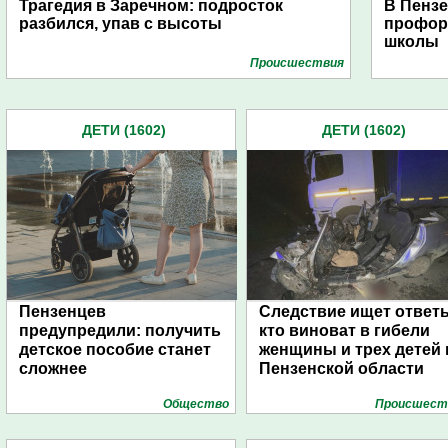
Трагедия в Заречном: подросток
В Пензе
разбился, упав с высоты
профор
школы
Проиcшествия
ДЕТИ (1602)
ДЕТИ (1602)
Пензенцев
Следствие ищет ответ
предупредили: получить
кто виноват в гибели
детское пособие станет
женщины и трех детей 
сложнее
Пензенской области
Общество
Проиcшест