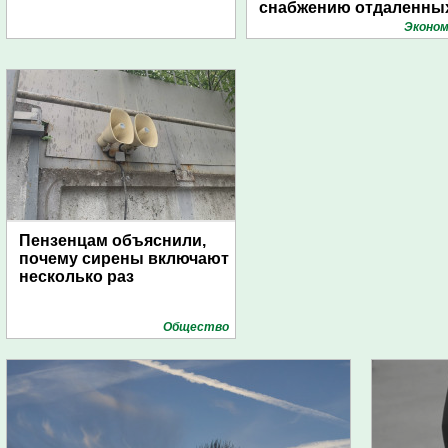
снабжению отдаленны
поселений с помощью
Эконом
дирижаблей
Пензенцам объяснили,
почему сирены включают
несколько раз
Общество