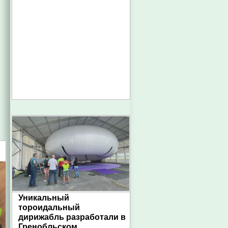
Уникальный
тороидальный
дирижабль разработали в
Гренобльском