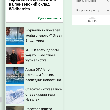
Недвижимость
на пензенский склад
Wildberries
Вопросы юристу
Проиcшествия
НАВЕРХ
Журналист «пожалел
убийц ученого»? Ответ
Владимира
Ворсобина на отклики
«Они в гости вдвоем
читателей
ходят»: известная
журналистка
подтвердила роман
Атаки БПЛА по
Бондарчука и
регионам России,
Исаковой
последние новости на
7 августа 2026:
Спасатели отказались
последствия, атаки на
от эвакуации тела
склады Wildberries,
Натальи
состояние
Наговицыной с
пострадавших
Расстрелявшего
семитысячника