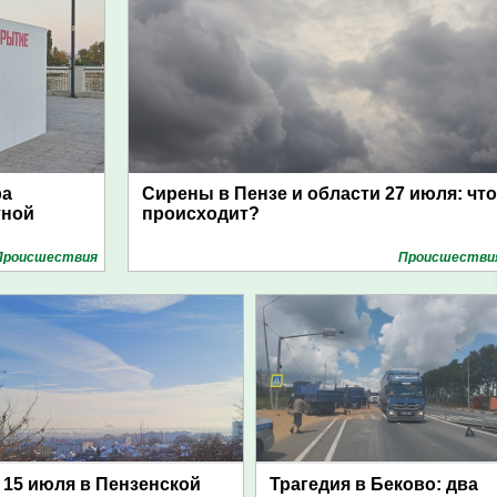
ра
Сирены в Пензе и области 27 июля: что
тной
происходит?
Проиcшествия
Проиcшестви
15 июля в Пензенской
Трагедия в Беково: два