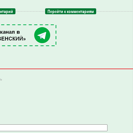
ентарий
Перейти к комментариям
ть