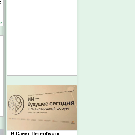
с
я
В Санкт-Петербурге