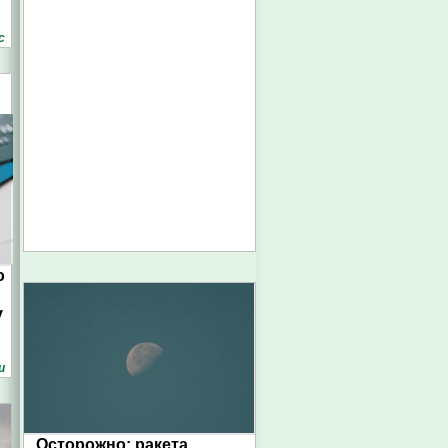
с
о
у
и
Осторожно: ракета.