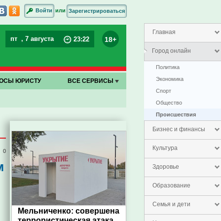
или
Войти
Зарегистрироваться
Главная
пт
, 7 августа
18+
23
:
22
Город онлайн
Политика
Экономика
ОСЫ ЮРИСТУ
ВСЕ СЕРВИСЫ
Спорт
Общество
Проиcшествия
Бизнес и финансы
Культура
0
м
Здоровье
Образование
Семья и дети
Мельниченко: совершена
террористическая атака