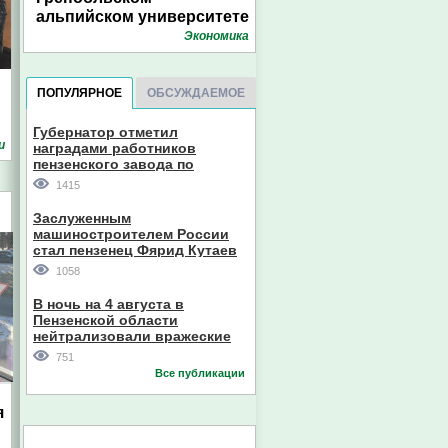
альпийском университете
Экономика
ПОПУЛЯРНОЕ
ОБСУЖДАЕМОЕ
Губернатор отметил
и
наградами работников
пензенского завода по
производству станков
1415
Заслуженным
машиностроителем России
стал пензенец Фярид Кутаев
1058
В ночь на 4 августа в
Пензенской области
нейтрализовали вражеские
дроны
751
Все публикации
я