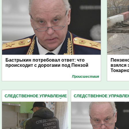
Бастрыкин потребовал ответ: что
Пензенс
происходит с дорогами под Пензой
взялся 
Токарн
Проиcшествия
СЛЕДСТВЕННОЕ УПРАВЛЕНИЕ
СЛЕДСТВЕННОЕ УПРАВЛЕ
СЛЕДКОМА ПЕНЗЕНСКОЙ
СЛЕДКОМА ПЕНЗЕНСКО
ОБЛАСТИ (2162)
ОБЛАСТИ (2162)