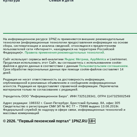
Культура
Семья и дети
На информационном ресурсе 1PNZ.ru применяются внешние рекомендательные
технологии (информационные технологии предоставления информации на основе
сбора, систематизации и анализа сведений, относящихся к предпочтениям
пользователей сети «Интернет», находящихся на территории Российской
Федерации)».
Правила применения рекомендательных технологий
.
Сайт использует сервисы веб-аналитики
Яндекс Метрика
,
AppMetrica
и LiveInternet.
Продолжая использовать этот Сайт, вы соглашаетесь с использованием cookie-
файлов и других данных в соответствии с данным
Пользовательским соглашением
.
Срок обработки персональных данных при помощи cookie-файлов составляет 14
дней.
Редакция не несет ответственность за достоверность информации,
опубликованной в рекламных объявлениях и сообщениях информационных
агентств. Редакция не предоставляет справочной информации. Перепечатка
материалов только по согласованию с редакцией.
Учредитель ООО "Информационное Бюро". ИНН 7325128341, ОГРН 1147325002549
Адрес редакции:
198332
г. Санкт-Петербург,
Брестский бульвар, 8А, офис 305
Свидетельство о регистрации СМИ ЭЛ № ФС 77 – 75998 выдано 13.06.2019г.
Федеральной службой по надзору в сфере связи, информационных технологий и
массовых коммуникаций
© 2026.
"Первый пензенский портал" 1PNZ.RU
18+