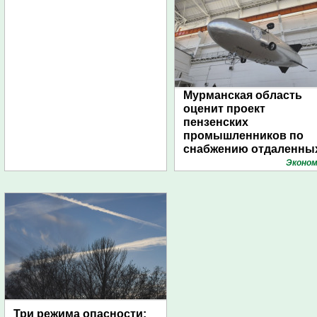
Мурманская область
оценит проект
пензенских
промышленников по
снабжению отдаленны
поселений с помощью
Эконом
дирижаблей
Три режима опасности: