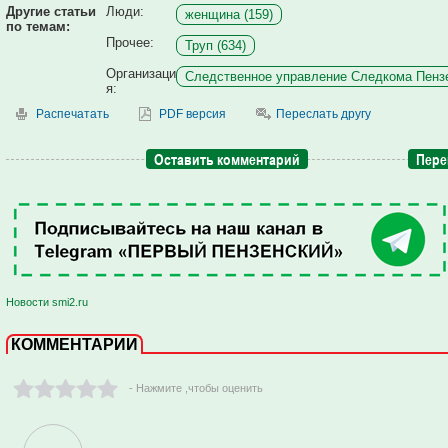
Другие статьи
Люди:
женщина (159)
по темам:
Прочее:
Труп (634)
Организаци
Следственное управление Следкома Пензе
я:
Распечатать
PDF версия
Переслать другу
Оставить комментарий
Пере
Новости smi2.ru
КОММЕНТАРИИ
- Нажмите ,чтобы оценить