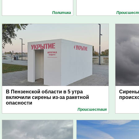
Политика
Проиcшест
В Пензенской области в 5 утра
Сирены 
включили сирены из-за ракетной
происх
опасности
Проиcшествия