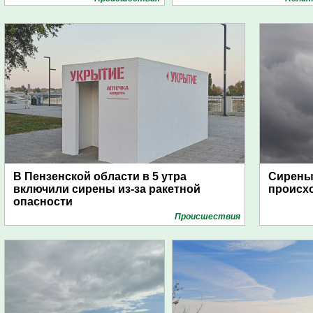
В Пензенской области в 5 утра
Сирены 
включили сирены из-за ракетной
происх
опасности
Проиcшествия