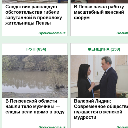
Следствие расследует
В Пензе начал работу
обстоятельства гибели
масштабный женский
запутанной в проволоку
форум
жительницы Пензы
Проиcшествия
Полит
ТРУП (634)
ЖЕНЩИНА (159)
В Пензенской области
Валерий Лидин:
нашли тело мужчины —
Современное обществ
следы вели прямо в воду
нуждается в женской
мудрости
Проиcшествия
Полит