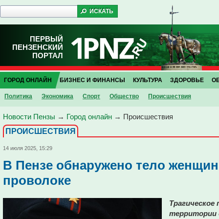
ПЕРВЫЙ
ПЕНЗЕНСКИЙ
ПОРТАЛ
ГОРОД ОНЛАЙН
БИЗНЕС И ФИНАНСЫ
КУЛЬТУРА
ЗДОРОВЬЕ
О
Политика
Экономика
Спорт
Общество
Проиcшествия
Новости Пензы
→
Город онлайн
→
Проиcшествия
ПРОИCШЕСТВИЯ
14 июля 2025, 15:29
В Пензе обнаружено тело женщин
проволоке
Трагическое
территории 