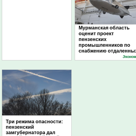
Мурманская область
оценит проект
пензенских
промышленников по
снабжению отдаленны
поселений с помощью
Эконом
дирижаблей
Три режима опасности:
пензенский
замгубернатора дал