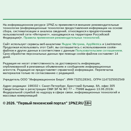
На информационном ресурсе 1PNZ.ru применяются внешние рекомендательные
технологии (информационные технологии предоставления информации на основе
сбора, систематизации и анализа сведений, относящихся к предпочтениям
пользователей сети «Интернет», находящихся на территории Российской
Федерации)».
Правила применения рекомендательных технологий
.
Сайт использует сервисы веб-аналитики
Яндекс Метрика
,
AppMetrica
и LiveInternet.
Продолжая использовать этот Сайт, вы соглашаетесь с использованием cookie-
файлов и других данных в соответствии с данным
Пользовательским соглашением
.
Срок обработки персональных данных при помощи cookie-файлов составляет 14
дней.
Редакция не несет ответственность за достоверность информации,
опубликованной в рекламных объявлениях и сообщениях информационных
агентств. Редакция не предоставляет справочной информации. Перепечатка
материалов только по согласованию с редакцией.
Учредитель ООО "Информационное Бюро". ИНН 7325128341, ОГРН 1147325002549
Адрес редакции:
198332
г. Санкт-Петербург,
Брестский бульвар, 8А, офис 305
Свидетельство о регистрации СМИ ЭЛ № ФС 77 – 75998 выдано 13.06.2019г.
Федеральной службой по надзору в сфере связи, информационных технологий и
массовых коммуникаций
© 2026.
"Первый пензенский портал" 1PNZ.RU
18+