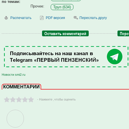
по темам:
Прочее:
Труп (634)
Распечатать
PDF версия
Переслать другу
Оставить комментарий
Пере
Новости smi2.ru
КОММЕНТАРИИ
- Нажмите ,чтобы оценить