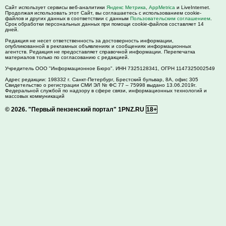
Сайт использует сервисы веб-аналитики
Яндекс Метрика
,
AppMetrica
и LiveInternet.
Продолжая использовать этот Сайт, вы соглашаетесь с использованием cookie-
файлов и других данных в соответствии с данным
Пользовательским соглашением
.
Срок обработки персональных данных при помощи cookie-файлов составляет 14
дней.
Редакция не несет ответственность за достоверность информации,
опубликованной в рекламных объявлениях и сообщениях информационных
агентств. Редакция не предоставляет справочной информации. Перепечатка
материалов только по согласованию с редакцией.
Учредитель ООО "Информационное Бюро". ИНН 7325128341, ОГРН 1147325002549
Адрес редакции:
198332
г. Санкт-Петербург,
Брестский бульвар, 8А, офис 305
Свидетельство о регистрации СМИ ЭЛ № ФС 77 – 75998 выдано 13.06.2019г.
Федеральной службой по надзору в сфере связи, информационных технологий и
массовых коммуникаций
© 2026.
"Первый пензенский портал" 1PNZ.RU
18+