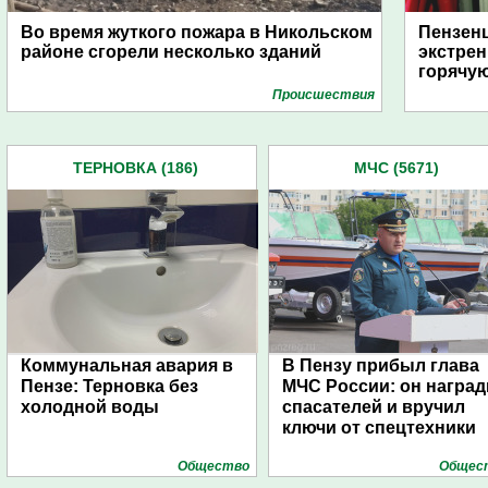
Во время жуткого пожара в Никольском
Пензенц
районе сгорели несколько зданий
экстрен
горячу
Проиcшествия
ТЕРНОВКА (186)
МЧС (5671)
Коммунальная авария в
В Пензу прибыл глава
Пензе: Терновка без
МЧС России: он наград
холодной воды
спасателей и вручил
ключи от спецтехники
Общество
Общес