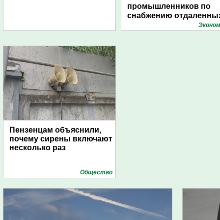
промышленников по
снабжению отдаленны
поселений с помощью
Эконом
дирижаблей
Пензенцам объяснили,
почему сирены включают
несколько раз
Общество