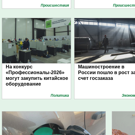
Проиcшествия
Проиcшест
На конкурс
Машиностроение в
«Профессионалы-2026»
России пошло в рост з
могут закупить китайское
счет госзаказа
оборудование
Политика
Эконом