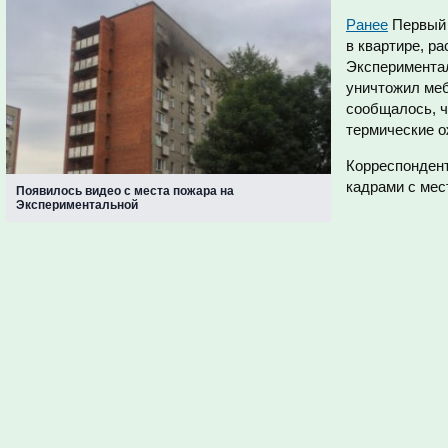
Ранее
Первый 
в квартире, р
Экспериментал
уничтожил меб
сообщалоcь, ч
термические о
Корреспонден
кадрами с мес
Появилось видео с места пожара на
Экспериментальной