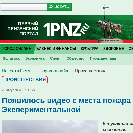
ПЕРВЫЙ
ПЕНЗЕНСКИЙ
ПОРТАЛ
ГОРОД ОНЛАЙН
БИЗНЕС И ФИНАНСЫ
КУЛЬТУРА
ЗДОРОВЬЕ
О
Политика
Экономика
Спорт
Общество
Проиcшествия
Новости Пензы
→
Город онлайн
→
Проиcшествия
ПРОИCШЕСТВИЯ
29 августа 2017, 11:24
Появилось видео с места пожара
Экспериментальной
К тушению о
спасатели.