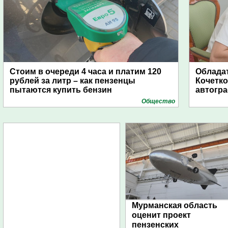
Стоим в очереди 4 часа и платим 120
Обладат
рублей за литр – как пензенцы
Кочетко
пытаются купить бензин
автогр
Общество
Мурманская область
оценит проект
пензенских