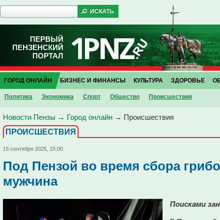
ПЕРВЫЙ
ПЕНЗЕНСКИЙ
ПОРТАЛ
ГОРОД ОНЛАЙН
БИЗНЕС И ФИНАНСЫ
КУЛЬТУРА
ЗДОРОВЬЕ
О
Политика
Экономика
Спорт
Общество
Проиcшествия
Новости Пензы
→
Город онлайн
→
Проиcшествия
ПРОИCШЕСТВИЯ
15 сентября 2025, 15:00
Под Пензой во время сбора гриб
мужчина
Поисками зан