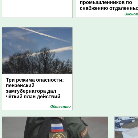
промышленников по
снабжению отдаленны
поселений с помощью
Эконом
дирижаблей
Три режима опасности:
пензенский
замгубернатора дал
чёткий план действий
Общество