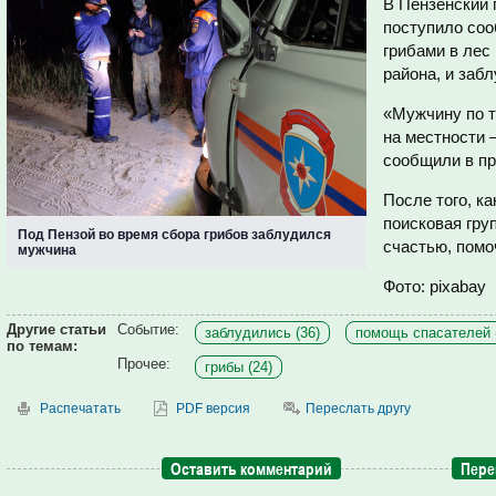
В Пензенский 
поступило соо
грибами в лес
района, и заб
«Мужчину по т
на местности 
сообщили в п
После того, ка
поисковая гру
Под Пензой во время сбора грибов заблудился
счастью, помо
мужчина
Фото: pixabay
Другие статьи
Событие:
заблудились (36)
помощь спасателей 
по темам:
Прочее:
грибы (24)
Распечатать
PDF версия
Переслать другу
Оставить комментарий
Пере