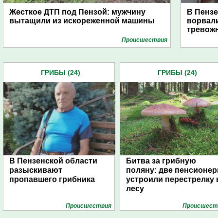
Жесткое ДТП под Пензой: мужчину
В Пензе
вытащили из искореженной машины
ворвали
тревожн
Проиcшествия
ГРИБЫ (24)
ГРИБЫ (24)
В Пензенской области
Битва за грибную
разыскивают
поляну: две пенсионер
пропавшего грибника
устроили перестрелку 
лесу
Проиcшествия
Проиcшест