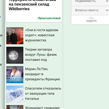
Недвижимость
на пензенский склад
Wildberries
Вопросы юристу
а
Проиcшествия
НАВЕРХ
«Они в гости вдвоем
ходят»: известная
мя
журналистка
подтвердила роман
к
Теории заговора
Бондарчука и
вокруг Луны: физик
Исаковой
поставил под
бе
сомнение снимки
Марин Ле Пен,
NASA
кандидат в
президенты Франции:
биография, личная
Спасатели отказались
жизнь, как относится
от эвакуации тела
к России и Украине,
Натальи
прогноз на выборы
Наговицыной с
президента Франции
Журналист «пожалел
семитысячника