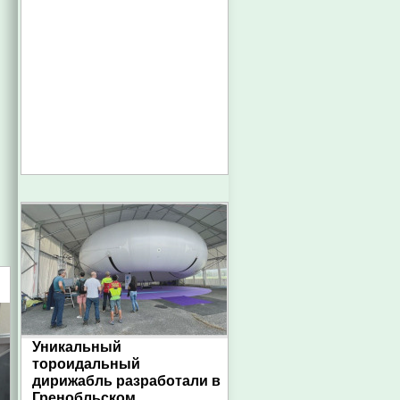
Уникальный
тороидальный
дирижабль разработали в
Гренобльском