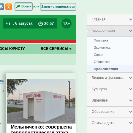
или
Войти
Зарегистрироваться
Главная
чт
, 6 августа
18+
20
:
57
Город онлайн
Политика
Экономика
ОСЫ ЮРИСТУ
ВСЕ СЕРВИСЫ
Спорт
Общество
Проиcшествия
Бизнес и финансы
на
Культура
0
Здоровье
Образование
о
Семья и дети
Мельниченко: совершена
террористическая атака