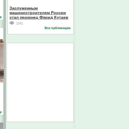
Кореи
Заслуженным
машиностроителем России
стал пензенец Фярид Кутаев
я
1041
Все публикации
я