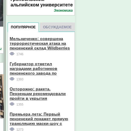
альпийском университете
Экономика
ПОПУЛЯРНОЕ
ОБСУЖДАЕМОЕ
Мельниченко: совершена
террористическая атака на
пензенский склад Wildberries
ы
1746
Губернатор отметил
наградами работников
пензенского завода по
производству станков
1393
Осторожно: ракета.
Пензенцам рекомендовали
пройти в укрытия
1355
Премьера лета: Первый
пензенский покажет прямую
трансляцию маски-шоу с
участием компании из Южной
1273