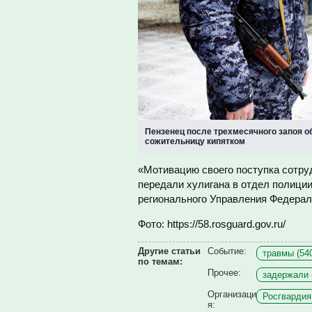
Пензенец после трехмесячного запоя о
сожительницу кипятком
«Мотивацию своего поступка сотру
передали хулигана в отдел полиции
регионального Управления Федерал
Фото: https://58.rosguard.gov.ru/
Другие статьи
Событие:
травмы (54
по темам:
Прочее:
задержали 
Организаци
Росгвардия 
я: