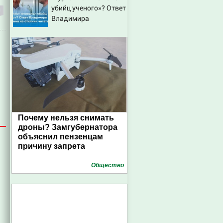
2027, последние
убийц ученого»? Ответ
новости
Владимира
Ворсобина на отклики
читателей
Почему нельзя снимать
дроны? Замгубернатора
объяснил пензенцам
причину запрета
Общество