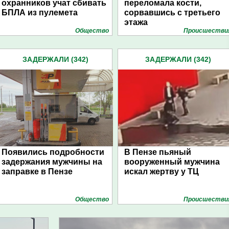
охранников учат сбивать
переломала кости,
БПЛА из пулемета
сорвавшись с третьего
этажа
Общество
Проиcшестви
ЗАДЕРЖАЛИ (342)
ЗАДЕРЖАЛИ (342)
Появились подробности
В Пензе пьяный
задержания мужчины на
вооруженный мужчина
заправке в Пензе
искал жертву у ТЦ
Общество
Проиcшестви