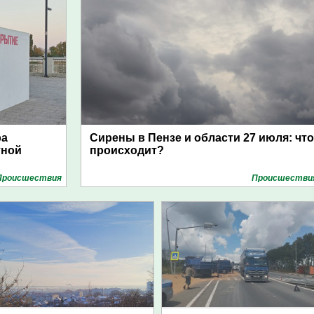
ра
Сирены в Пензе и области 27 июля: что
тной
происходит?
Проиcшествия
Проиcшестви