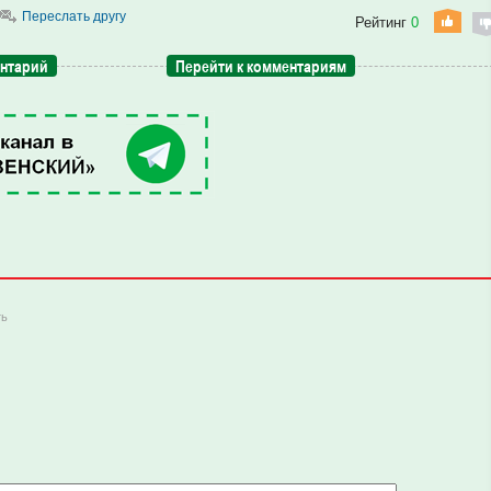
Переслать другу
Рейтинг
0
ентарий
Перейти к комментариям
ть