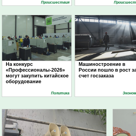
Проиcшествия
Проиcшест
На конкурс
Машиностроение в
«Профессионалы-2026»
России пошло в рост з
могут закупить китайское
счет госзаказа
оборудование
Политика
Эконом