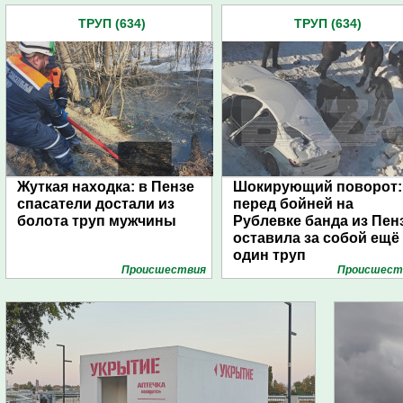
ТРУП (634)
ТРУП (634)
Жуткая находка: в Пензе
Шокирующий поворот:
спасатели достали из
перед бойней на
болота труп мужчины
Рублевке банда из Пен
оставила за собой ещё
один труп
Проиcшествия
Проиcшест