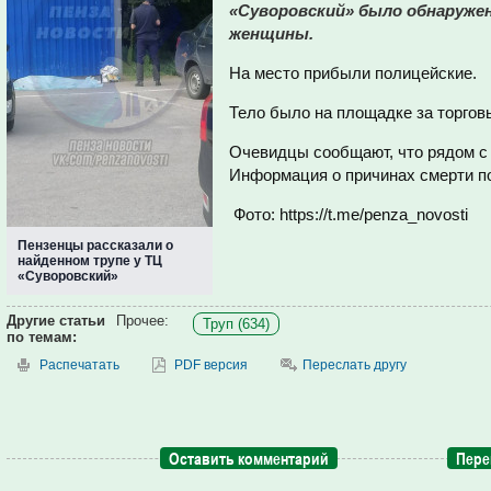
«Суворовский» было обнаруже
женщины.
На место прибыли полицейские.
Тело было на площадке за торгов
Очевидцы сообщают, что рядом с
Информация о причинах смерти по
Фото: https://t.me/penza_novosti
Пензенцы рассказали о
найденном трупе у ТЦ
«Суворовский»
Другие статьи
Прочее:
Труп (634)
по темам:
Распечатать
PDF версия
Переслать другу
Оставить комментарий
Пере