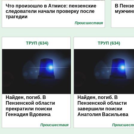
Что произошло в Атмисе: пензенские
В Пензе
следователи начали проверку после
мужчин
трагедии
Проиcшествия
ТРУП (634)
ТРУП (634)
Найден, погиб. В
Найден, погиб. В
Пензенской области
Пензенской области
прекратили поиски
завершили поиски
Геннадия Вдовина
Анатолия Васильева
Проиcшествия
Проиcшест