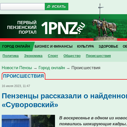
ПЕРВЫЙ
ПЕНЗЕНСКИЙ
ПОРТАЛ
ГОРОД ОНЛАЙН
БИЗНЕС И ФИНАНСЫ
КУЛЬТУРА
ЗДОРОВЬЕ
О
Политика
Экономика
Спорт
Общество
Проиcшествия
Новости Пензы
→
Город онлайн
→
Проиcшествия
ПРОИCШЕСТВИЯ
16 июля 2023, 11:47
Пензенцы рассказали о найденно
«Суворовский»
В воскресенье в одном из нов
появились шокирующие кадры.