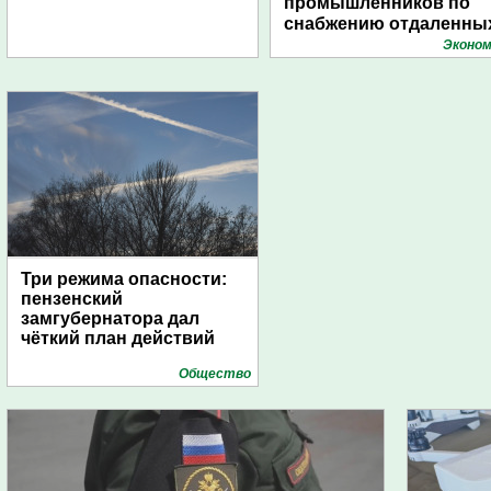
промышленников по
снабжению отдаленны
поселений с помощью
Эконом
дирижаблей
Три режима опасности:
пензенский
замгубернатора дал
чёткий план действий
Общество