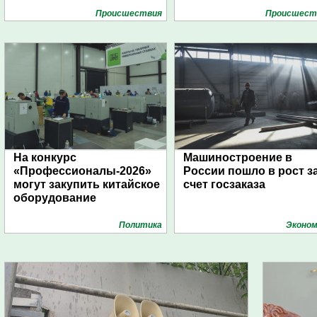
Проиcшествия
Проиcшест
На конкурс
Машиностроение в
«Профессионалы-2026»
России пошло в рост з
могут закупить китайское
счет госзаказа
оборудование
Политика
Эконом