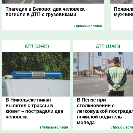
Трагедия в Беково: два человека
Появил
погибли в ДТП с грузовиками
мужчины
Проиcшествия
ДТП (11423)
ДТП (11423)
В Никольске пикап
В Пензе при
вылетел с трассы в
столкновении с
кювет – пострадали два
легковушкой пострада
человека
пожилой водитель
мопеда
Проиcшествия
Проиcшест