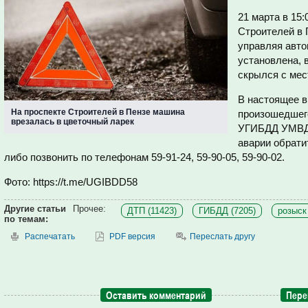
21 марта в 15
Строителей в 
управляя авто
установлена, 
скрылся с мес
В настоящее 
На проспекте Строителей в Пензе машина
произошедшего
врезалась в цветочный ларек
УГИБДД УМВД 
аварии обрати
либо позвонить по телефонам 59-91-24, 59-90-05, 59-90-02.
Фото: https://t.me/UGIBDD58
Другие статьи
Прочее:
ДТП (11423)
ГИБДД (7205)
розыск
по темам:
Распечатать
PDF версия
Переслать другу
Оставить комментарий
Пере