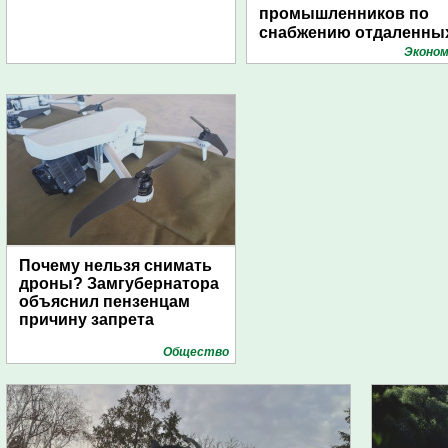
промышленников по
снабжению отдаленны
поселений с помощью
Эконом
дирижаблей
Почему нельзя снимать
дроны? Замгубернатора
объяснил пензенцам
причину запрета
Общество