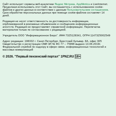
Сайт использует сервисы веб-аналитики
Яндекс Метрика
,
AppMetrica
и LiveInternet.
Продолжая использовать этот Сайт, вы соглашаетесь с использованием cookie-
файлов и других данных в соответствии с данным
Пользовательским соглашением
.
Срок обработки персональных данных при помощи cookie-файлов составляет 14
дней.
Редакция не несет ответственность за достоверность информации,
опубликованной в рекламных объявлениях и сообщениях информационных
агентств. Редакция не предоставляет справочной информации. Перепечатка
материалов только по согласованию с редакцией.
Учредитель ООО "Информационное Бюро". ИНН 7325128341, ОГРН 1147325002549
Адрес редакции:
198332
г. Санкт-Петербург,
Брестский бульвар, 8А, офис 305
Свидетельство о регистрации СМИ ЭЛ № ФС 77 – 75998 выдано 13.06.2019г.
Федеральной службой по надзору в сфере связи, информационных технологий и
массовых коммуникаций
© 2026.
"Первый пензенский портал" 1PNZ.RU
18+