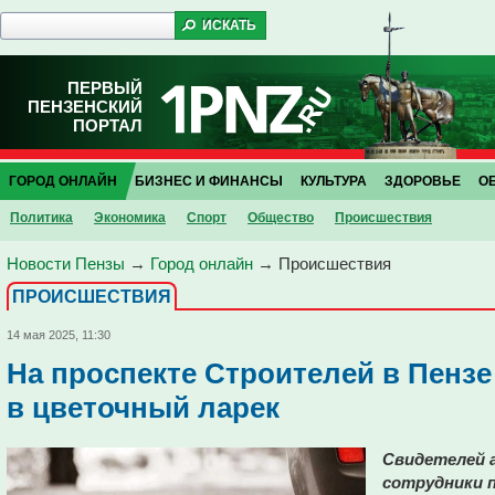
ПЕРВЫЙ
ПЕНЗЕНСКИЙ
ПОРТАЛ
ГОРОД ОНЛАЙН
БИЗНЕС И ФИНАНСЫ
КУЛЬТУРА
ЗДОРОВЬЕ
О
Политика
Экономика
Спорт
Общество
Проиcшествия
Новости Пензы
→
Город онлайн
→
Проиcшествия
ПРОИCШЕСТВИЯ
14 мая 2025, 11:30
На проспекте Строителей в Пенз
в цветочный ларек
Свидетелей 
сотрудники 