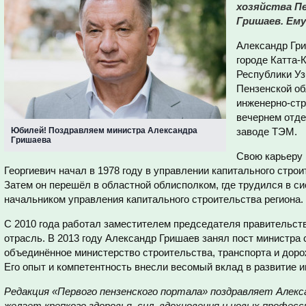
хозяйства П
Гришаев. Ему
Александр Гри
городе Катта-
Республики Уз
Пензенской об
инженерно-стр
вечернем отде
Юбилей! Поздравляем министра Александра
заводе ТЭМ.
Гришаева
Свою карьеру 
Георгиевич начал в 1978 году в управлении капитального стро
Затем он перешёл в областной облисполком, где трудился в си
начальником управления капитального строительства региона.
С 2010 года работал заместителем председателя правительств
отрасль. В 2013 году Александр Гришаев занял пост министра 
объединённое министерство строительства, транспорта и доро
Его опыт и компетентность внесли весомый вклад в развитие 
Редакция «Первого пензенского портала» поздравляет Алекса
желает крепкого здоровья, сил, вдохновения и новых профес