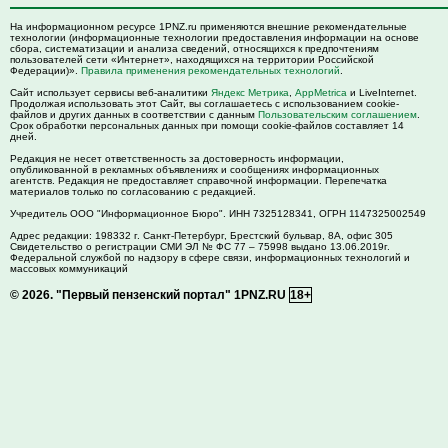
На информационном ресурсе 1PNZ.ru применяются внешние рекомендательные
технологии (информационные технологии предоставления информации на основе
сбора, систематизации и анализа сведений, относящихся к предпочтениям
пользователей сети «Интернет», находящихся на территории Российской
Федерации)».
Правила применения рекомендательных технологий
.
Сайт использует сервисы веб-аналитики
Яндекс Метрика
,
AppMetrica
и LiveInternet.
Продолжая использовать этот Сайт, вы соглашаетесь с использованием cookie-
файлов и других данных в соответствии с данным
Пользовательским соглашением
.
Срок обработки персональных данных при помощи cookie-файлов составляет 14
дней.
Редакция не несет ответственность за достоверность информации,
опубликованной в рекламных объявлениях и сообщениях информационных
агентств. Редакция не предоставляет справочной информации. Перепечатка
материалов только по согласованию с редакцией.
Учредитель ООО "Информационное Бюро". ИНН 7325128341, ОГРН 1147325002549
Адрес редакции:
198332
г. Санкт-Петербург,
Брестский бульвар, 8А, офис 305
Свидетельство о регистрации СМИ ЭЛ № ФС 77 – 75998 выдано 13.06.2019г.
Федеральной службой по надзору в сфере связи, информационных технологий и
массовых коммуникаций
© 2026.
"Первый пензенский портал" 1PNZ.RU
18+