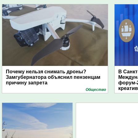
дирижаблей
Почему нельзя снимать дроны?
В Санкт
Замгубернатора объяснил пензенцам
Междун
причину запрета
форум-2
креати
Общество