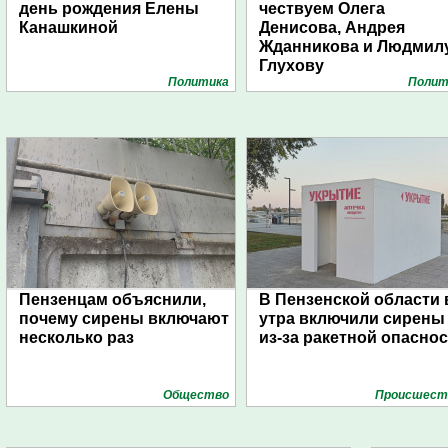
день рождения Елены
чествуем Олега
Канашкиной
Денисова, Андрея
Жданникова и Людмил
Глухову
Политика
Полит
Пензенцам объяснили,
В Пензенской области 
почему сирены включают
утра включили сирены
несколько раз
из-за ракетной опасно
Общество
Проиcшест