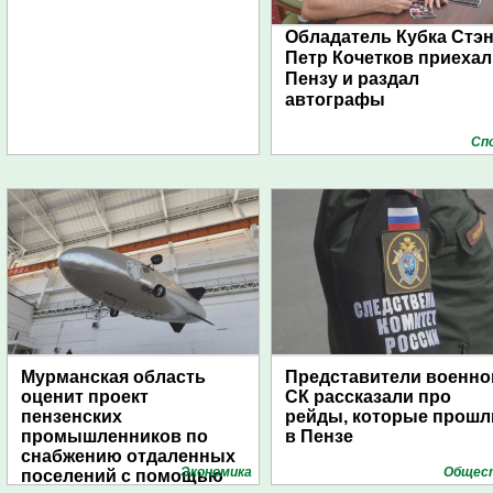
Обладатель Кубка Стэ
Петр Кочетков приехал
Пензу и раздал
автографы
Сп
Мурманская область
Представители военно
оценит проект
СК рассказали про
пензенских
рейды, которые прошл
промышленников по
в Пензе
снабжению отдаленных
Экономика
Общес
поселений с помощью