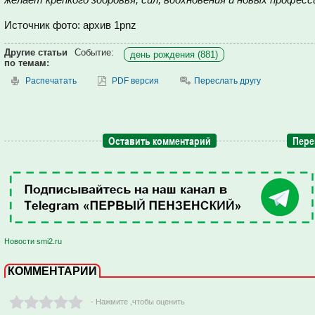
Источник фото: архив 1pnz
Другие статьи
Событие:
день рождения (881)
по темам:
Распечатать
PDF версия
Переслать другу
Оставить комментарий
Пере
Новости smi2.ru
КОММЕНТАРИИ
- Нажмите ,чтобы оценить