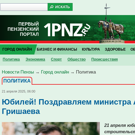
ПЕРВЫЙ
ПЕНЗЕНСКИЙ
ПОРТАЛ
ГОРОД ОНЛАЙН
БИЗНЕС И ФИНАНСЫ
КУЛЬТУРА
ЗДОРОВЬЕ
О
Политика
Экономика
Спорт
Общество
Проиcшествия
Новости Пензы
→
Город онлайн
→
Политика
ПОЛИТИКА
21 апреля 2025, 06:00
Юбилей! Поздравляем министра 
Гришаева
21 апреля ю
строительст