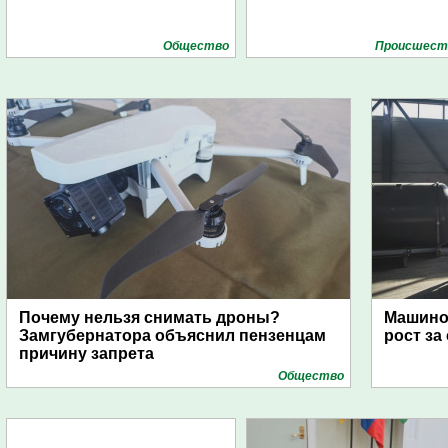
Общество
Проиcшест
Почему нельзя снимать дроны?
Машино
Замгубернатора объяснил пензенцам
рост за
причину запрета
Общество