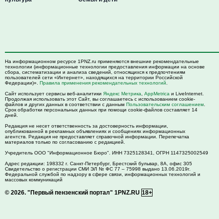
На информационном ресурсе 1PNZ.ru применяются внешние рекомендательные
технологии (информационные технологии предоставления информации на основе
сбора, систематизации и анализа сведений, относящихся к предпочтениям
пользователей сети «Интернет», находящихся на территории Российской
Федерации)».
Правила применения рекомендательных технологий
.
Сайт использует сервисы веб-аналитики
Яндекс Метрика
,
AppMetrica
и LiveInternet.
Продолжая использовать этот Сайт, вы соглашаетесь с использованием cookie-
файлов и других данных в соответствии с данным
Пользовательским соглашением
.
Срок обработки персональных данных при помощи cookie-файлов составляет 14
дней.
Редакция не несет ответственность за достоверность информации,
опубликованной в рекламных объявлениях и сообщениях информационных
агентств. Редакция не предоставляет справочной информации. Перепечатка
материалов только по согласованию с редакцией.
Учредитель ООО "Информационное Бюро". ИНН 7325128341, ОГРН 1147325002549
Адрес редакции:
198332
г. Санкт-Петербург,
Брестский бульвар, 8А, офис 305
Свидетельство о регистрации СМИ ЭЛ № ФС 77 – 75998 выдано 13.06.2019г.
Федеральной службой по надзору в сфере связи, информационных технологий и
массовых коммуникаций
© 2026.
"Первый пензенский портал" 1PNZ.RU
18+