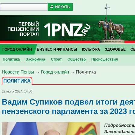
ПЕРВЫЙ
ПЕНЗЕНСКИЙ
ПОРТАЛ
ГОРОД ОНЛАЙН
БИЗНЕС И ФИНАНСЫ
КУЛЬТУРА
ЗДОРОВЬЕ
О
Политика
Экономика
Спорт
Общество
Проиcшествия
Новости Пензы
→
Город онлайн
→
Политика
ПОЛИТИКА
12 июля 2024, 14:30
Вадим Супиков подвел итоги дея
пензенского парламента за 2023 г
Подробности
Законодател