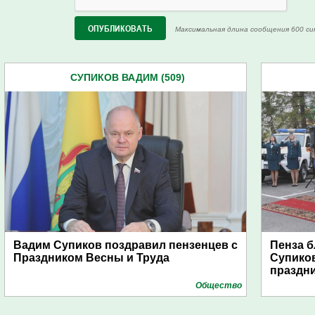
Максимальная длина сообщения 600 си
СУПИКОВ ВАДИМ (509)
Вадим Супиков поздравил пензенцев с
Пенза 
Праздником Весны и Труда
Супиков
праздн
Общество