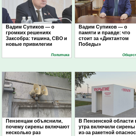
Вадим Супиков — о
Вадим Супиков — о
громких решениях
памяти и правде: что
Заксобра: тишина, СВО и
стоит за «Диктантом
новые привилегии
Победы»
Политика
Общес
Пензенцам объяснили,
В Пензенской области 
почему сирены включают
утра включили сирены
несколько раз
из-за ракетной опасно