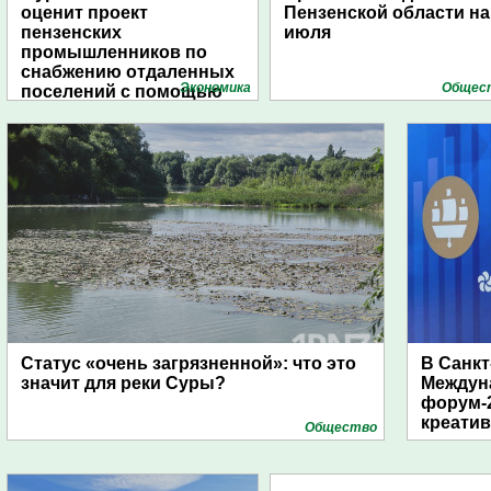
оценит проект
Пензенской области на
пензенских
июля
промышленников по
снабжению отдаленных
Экономика
Общес
поселений с помощью
дирижаблей
Статус «очень загрязненной»: что это
В Санкт
значит для реки Суры?
Междун
форум-2
креати
Общество