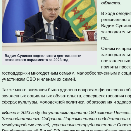
области.
В ходе сегодн
регионального
Вадим Супиков
законодательс
год.
Одним из прио
законодательн
Вадим Супиков подвел итоги деятельности
пензенского парламента за 2023 год
поставленных 
приняты проек
господдержки многодетным семьям, малообеспеченным и соци
участникам СВО и членам их семей.
Также много внимания было уделено вопросам финансового об
заявленных социальных обязательств, совершенствования нор
сферах культуры, молодежной политики, образования и здраво
«Всего в 2023 году депутатами принято 180 законов Пензенс
Законодательного Собрания. Парламентарии содействовали
международных связей, укреплению сотрудничества с Совет
Государственной Думой РФ, парламентами российских регион