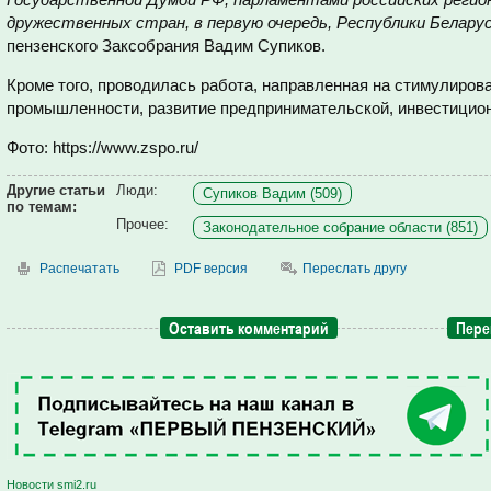
дружественных стран, в первую очередь, Республики Белару
пензенского Заксобрания Вадим Супиков.
Кроме того, проводилась работа, направленная на стимулиров
промышленности, развитие предпринимательской, инвестицион
Фото: https://www.zspo.ru/
Другие статьи
Люди:
Супиков Вадим (509)
по темам:
Прочее:
Законодательное собрание области (851)
Распечатать
PDF версия
Переслать другу
Оставить комментарий
Пере
Новости smi2.ru