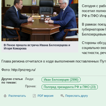
Сегодня с раб
посетил полн
РФ в ПФО Иго
В рамках поез
губернатором 
Белозерцевым
Стороны обсу
В Пензе прошла встреча Ивана Белозерцева и
социально-эко
Игоря Комарова
частности, ре
Глава региона отчитался о ходе выполнения поставленных Пу
Фото: http://pnzreg.ru/
Другие статьи
Люди:
Иван Белозерцев (2996)
по темам:
Прочее:
Полпред президента РФ в ПФО (23)
Распечатать
PDF версия
Переслать другу