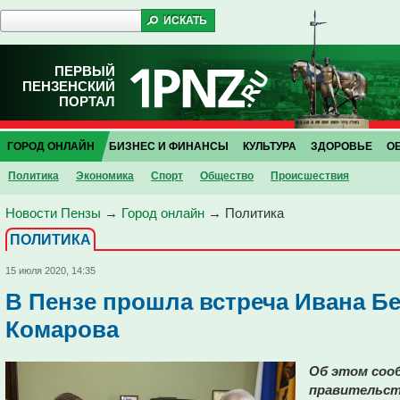
ПЕРВЫЙ
ПЕНЗЕНСКИЙ
ПОРТАЛ
ГОРОД ОНЛАЙН
БИЗНЕС И ФИНАНСЫ
КУЛЬТУРА
ЗДОРОВЬЕ
О
Политика
Экономика
Спорт
Общество
Проиcшествия
Новости Пензы
→
Город онлайн
→
Политика
ПОЛИТИКА
15 июля 2020, 14:35
В Пензе прошла встреча Ивана Б
Комарова
Об этом сооб
правительст