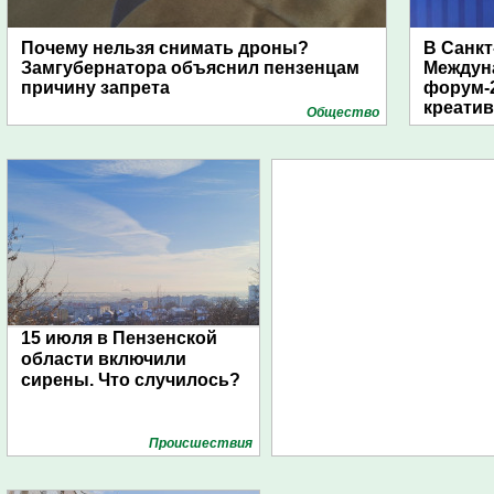
Почему нельзя снимать дроны?
В Санкт
Замгубернатора объяснил пензенцам
Междун
причину запрета
форум-2
креати
Общество
15 июля в Пензенской
области включили
сирены. Что случилось?
Проиcшествия