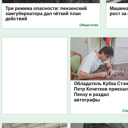
Три режима опасности: пензенский
Машино
замгубернатора дал чёткий план
рост за
действий
Общество
Обладатель Кубка Стэ
Петр Кочетков приехал
Пензу и раздал
автографы
Сп