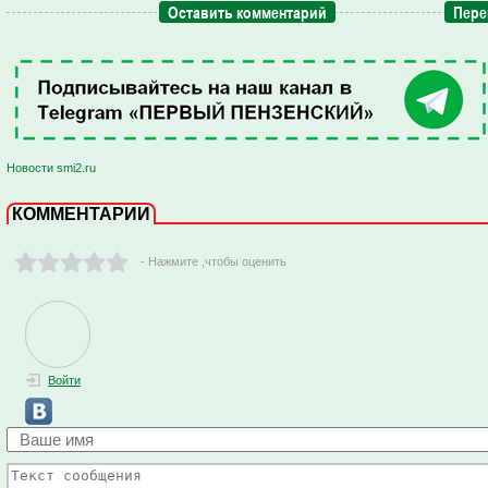
Оставить комментарий
Пере
Новости smi2.ru
КОММЕНТАРИИ
- Нажмите ,чтобы оценить
Войти