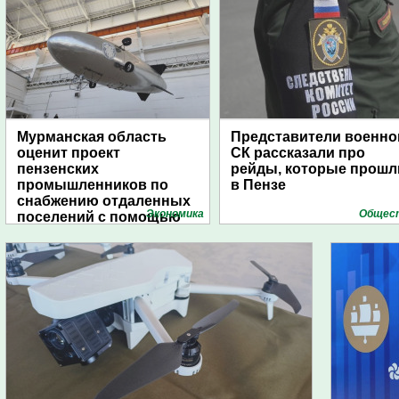
Мурманская область
Представители военно
оценит проект
СК рассказали про
пензенских
рейды, которые прошл
промышленников по
в Пензе
снабжению отдаленных
Экономика
Общес
поселений с помощью
дирижаблей