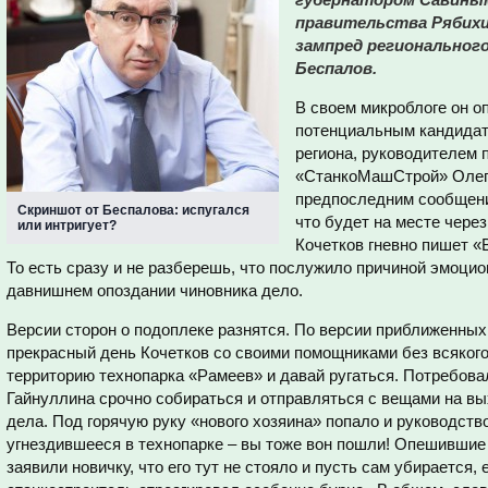
правительства Рябихин
зампред региональног
Беспалов.
В своем микроблоге он о
потенциальным кандидат
региона, руководителем 
«СтанкоМашСтрой» Олег
предпоследним сообщени
Скриншот от Беспалова: испугался
что будет на месте через
или интригует?
Кочетков гневно пишет «
То есть сразу и не разберешь, что послужило причиной эмоцио
давнишнем опоздании чиновника дело.
Версии сторон о подоплеке разнятся. По версии приближенных 
прекрасный день Кочетков со своими помощниками без всяког
территорию технопарка «Рамеев» и давай ругаться. Потребова
Гайнуллина срочно собираться и отправляться с вещами на вы
дела. Под горячую руку «нового хозяина» попало и руководс
угнездившееся в технопарке – вы тоже вон пошли! Опешившие
заявили новичку, что его тут не стояло и пусть сам убирается,