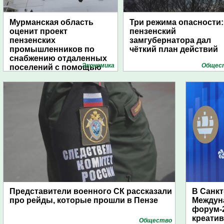
Мурманская область
Три режима опасности:
оценит проект
пензенский
пензенских
замгубернатора дал
промышленников по
чёткий план действий
снабжению отдаленных
Экономика
Общес
поселений с помощью
дирижаблей
Представители военного СК рассказали
В Санкт
про рейды, которые прошли в Пензе
Междун
форум-2
креати
Общество