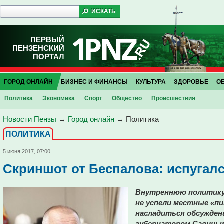
ПЕРВЫЙ
ПЕНЗЕНСКИЙ
ПОРТАЛ
ГОРОД ОНЛАЙН
БИЗНЕС И ФИНАНСЫ
КУЛЬТУРА
ЗДОРОВЬЕ
О
Политика
Экономика
Спорт
Общество
Проиcшествия
Новости Пензы
→
Город онлайн
→
Политика
ПОЛИТИКА
5 июня 2017, 07:00
Скриншот от Беспалова: испугалс
Внутреннюю политику
не успели местные «п
насладиться обсужден
губернатором Савины