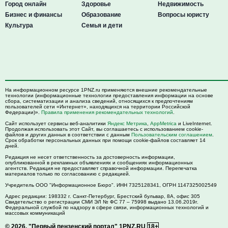
Город онлайн
Здоровье
Недвижимость
Бизнес и финансы
Образование
Вопросы юристу
Культура
Семья и дети
На информационном ресурсе 1PNZ.ru применяются внешние рекомендательные
технологии (информационные технологии предоставления информации на основе
сбора, систематизации и анализа сведений, относящихся к предпочтениям
пользователей сети «Интернет», находящихся на территории Российской
Федерации)».
Правила применения рекомендательных технологий
.
Сайт использует сервисы веб-аналитики
Яндекс Метрика
,
AppMetrica
и LiveInternet.
Продолжая использовать этот Сайт, вы соглашаетесь с использованием cookie-
файлов и других данных в соответствии с данным
Пользовательским соглашением
.
Срок обработки персональных данных при помощи cookie-файлов составляет 14
дней.
Редакция не несет ответственность за достоверность информации,
опубликованной в рекламных объявлениях и сообщениях информационных
агентств. Редакция не предоставляет справочной информации. Перепечатка
материалов только по согласованию с редакцией.
Учредитель ООО "Информационное Бюро". ИНН 7325128341, ОГРН 1147325002549
Адрес редакции:
198332
г. Санкт-Петербург,
Брестский бульвар, 8А, офис 305
Свидетельство о регистрации СМИ ЭЛ № ФС 77 – 75998 выдано 13.06.2019г.
Федеральной службой по надзору в сфере связи, информационных технологий и
массовых коммуникаций
© 2026.
"Первый пензенский портал" 1PNZ.RU
18+