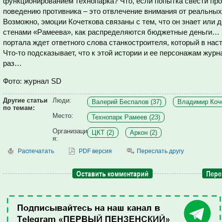
функционированием технопарка? Что, если попытка свести пр
поведению противника – это отвлечение внимания от реальны
Возможно, эмоции Кочеткова связаны с тем, что он знает или д
стенами «Рамеева», как распределяются бюджетные деньги… 
портала ждет ответного слова станкостроителя, который в нас
Что-то подсказывает, что к этой истории и ее персонажам жур
раз…
Фото: журнал SD
Другие статьи
Люди:
Валерий Беспалов (37)
Владимир Коче
по темам:
Место:
Технопарк Рамеев (23)
Организаци
ЦКТ (2)
Аркон (2)
я:
Распечатать
PDF версия
Переслать другу
Оставить комментарий
Пере