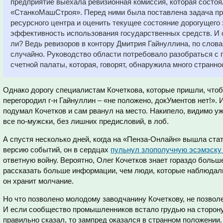
предприятие выехала ревизионная комиссия, которая состо
«СтанкоМашСтроя». Перед ними была поставлена задача пр
ресурсного центра и оценить текущее состояние дорогущего 
эффективность использования государственных средств. И с
ли? Ведь ревизоров в контору Дмитрия Гайнуллина, по слова
случайно. Руководство области потребовало разобраться с
счетной палаты, которая, говорят, обнаружила много странн
Однако дорогу специалистам Кочеткова, которые пришли, что
перегородил г-н Гайнуллин – «не положено, докУментов нет!». И
подумал Кочетков и сам рванул на место. Накипело, видимо уж
все по-мужски, без лишних предисловий, в лоб.
А спустя несколько дней, когда на «Пенза-Онлайн» вышла ста
версию событий, он в сердцах
пульнул злополучную эсэмэску
ответную войну. Вероятно, Олег Кочетков знает гораздо больш
рассказать больше информации, чем люди, которые наблюдали
он хранит молчание.
Но что позволено молодому заводчанину Кочеткову, не позвол
И если сообщество промышленников встало грудью на сторону 
правильно сказал, то зампред оказался в странном положении.