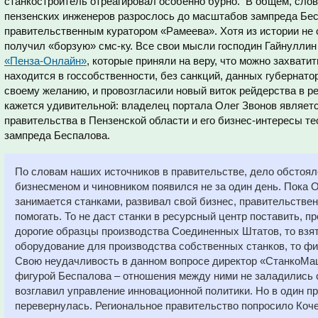
станкостроитель отреагировал особенно бурно. В общем, слово
пензенских инженеров разрослось до масштабов зампреда Бес
правительственным куратором «Рамеева». Хотя из истории не 
получил «борзую» смс-ку. Все свои мысли господин Гайнулли
«Пенза-Онлайн»
, которые приняли на веру, что можно захват
находится в госсобственности, без санкций, данных губернато
своему желанию, и провозгласили новый виток рейдерства в ре
кажется удивительной: владелец портала Олег Звонов являет
правительства в Пензенской области и его бизнес-интересы т
зампреда Беспалова.
По словам наших источников в правительстве, дело обстоя
бизнесменом и чиновником появился не за один день. Пока О
занимается станками, развивал свой бизнес, правительстве
помогать. То не даст станки в ресурсный центр поставить, п
дорогие образцы производства Соединенных Штатов, то взят
оборудование для производства собственных станков, то фи
Свою неудачливость в данном вопросе директор «СтанкоМа
фигурой Беспалова – отношения между ними не заладились с
возглавил управление инновационной политики. Но в один п
перевернулась. Региональное правительство попросило Кочет