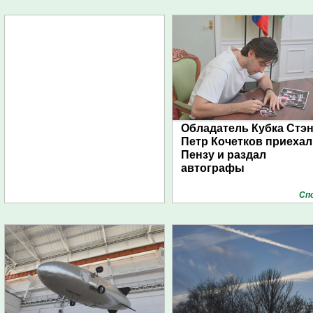
Обладатель Кубка Стэ
Петр Кочетков приехал
Пензу и раздал
автографы
Сп