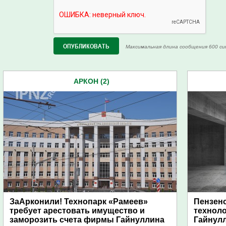
Максимальная длина сообщения 600 си
АРКОН (2)
ЗаАрконили! Технопарк «Рамеев»
Пензен
требует арестовать имущество и
технол
заморозить счета фирмы Гайнуллина
Гайнул