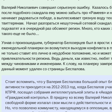
Валерий Николаевич совершил серьезную ошибку. Казалось бы
после подобного скандала ему можно забыть про «Рамеев» и ни
начинает радоваться победе, а выплескивает грязную воду тех
твиттерянам. Начал разгораться нешуточный сетевой скандал
подхватят и в очередной раз обсмеют регион. Много, кто каких
такого еще не было…
Узнав о произошедшем, губернатор Белозерцев был в ярости: 
еженедельной планерки он возмутился выходом конфликта в 
не только ставит его лично в неудобное положение, но и может
привлекательности региона. Ведь деньги, как известно, любят 
между чиновниками и инженерами. К слову, на планерку зампре
данный момент удален со страницы Беспалова.
Стоит вспомнить, что у Валерия Беспалова большой опыт бло
активности приходится на 2012-2013 год, когда Беспалов у
КПРФ, посещал собрания интеллектуальной элиты в «Акаде
«Гражданский контроль». В придачу ко всему Валерий Никол
свободной форме излагал свои мысли о действительности и
Но, что позволено коммунисту, находящемуся в оппозиции, 