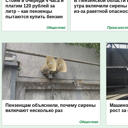
Стоим в очереди 4 часа и
В Пензенской области 
платим 120 рублей за
утра включили сирены
литр – как пензенцы
из-за ракетной опасно
пытаются купить бензин
Общество
Проиcшест
Пензенцам объяснили, почему сирены
Машино
включают несколько раз
рост за
Общество