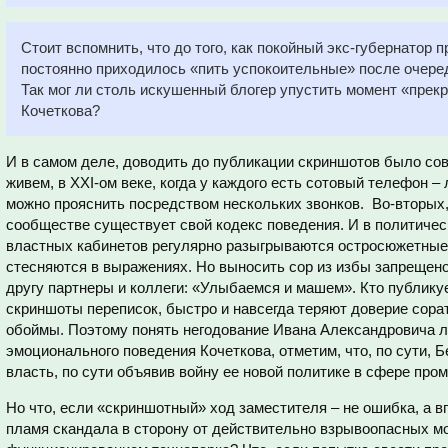
Стоит вспомнить, что до того, как покойный экс-губернатор 
постоянно приходилось «пить успокоительные» после очере
Так мог ли столь искушенный блогер упустить момент «прекр
Кочеткова?
И в самом деле, доводить до публикации скриншотов было сов
живем, в ХХI-ом веке, когда у каждого есть сотовый телефон
можно прояснить посредством нескольких звонков. Во-вторы
сообществе существует свой кодекс поведения. И в политичес
властных кабинетов регулярно разыгрываются остросюжетные 
стесняются в выражениях. Но выносить сор из избы запрещено 
другу партнеры и коллеги: «Улыбаемся и машем». Кто публику
скриншоты переписок, быстро и навсегда теряют доверие сорат
обоймы. Поэтому понять негодование Ивана Александровича ле
эмоционального поведения Кочеткова, отметим, что, по сути, 
власть, по сути объявив войну ее новой политике в сфере пр
Но что, если «скриншотный» ход заместителя – не ошибка, а 
пламя скандала в сторону от действительно взрывоопасных м