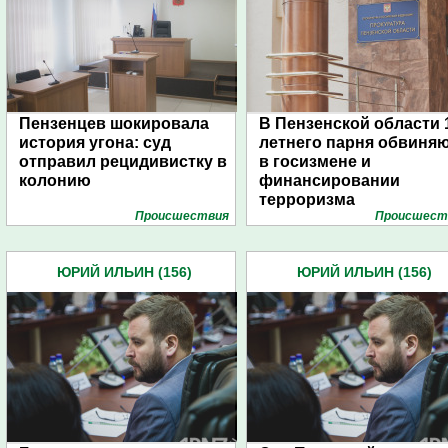
Пензенцев шокировала
В Пензенской области 
история угона: суд
летнего парня обвиня
отправил рецидивистку в
в госизмене и
колонию
финансировании
терроризма
Проиcшествия
Проиcшест
ЮРИЙ ИЛЬИН (156)
ЮРИЙ ИЛЬИН (156)