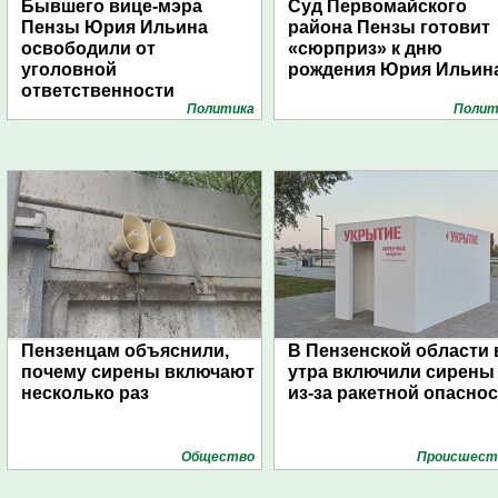
Бывшего вице-мэра
Суд Первомайского
Пензы Юрия Ильина
района Пензы готовит
освободили от
«сюрприз» к дню
уголовной
рождения Юрия Ильин
ответственности
Политика
Полит
Пензенцам объяснили,
В Пензенской области 
почему сирены включают
утра включили сирены
несколько раз
из-за ракетной опасно
Общество
Проиcшест