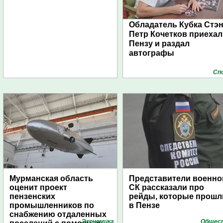
Обладатель Кубка Стэ
Петр Кочетков приехал
Пензу и раздал
автографы
Сп
Мурманская область
Представители военно
оценит проект
СК рассказали про
пензенских
рейды, которые прошл
промышленников по
в Пензе
снабжению отдаленных
Экономика
Общес