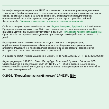
На информационном ресурсе 1PNZ.ru применяются внешние рекомендательные
технологии (информационные технологии предоставления информации на основе
сбора, систематизации и анализа сведений, относящихся к предпочтениям
пользователей сети «Интернет», находящихся на территории Российской
Федерации)».
Правила применения рекомендательных технологий
.
Сайт использует сервисы веб-аналитики
Яндекс Метрика
,
AppMetrica
и LiveInternet.
Продолжая использовать этот Сайт, вы соглашаетесь с использованием cookie-
файлов и других данных в соответствии с данным
Пользовательским соглашением
.
Срок обработки персональных данных при помощи cookie-файлов составляет 14
дней.
Редакция не несет ответственность за достоверность информации,
опубликованной в рекламных объявлениях и сообщениях информационных
агентств. Редакция не предоставляет справочной информации. Перепечатка
материалов только по согласованию с редакцией.
Учредитель ООО "Информационное Бюро". ИНН 7325128341, ОГРН 1147325002549
Адрес редакции:
198332
г. Санкт-Петербург,
Брестский бульвар, 8А, офис 305
Свидетельство о регистрации СМИ ЭЛ № ФС 77 – 75998 выдано 13.06.2019г.
Федеральной службой по надзору в сфере связи, информационных технологий и
массовых коммуникаций
© 2026.
"Первый пензенский портал" 1PNZ.RU
18+