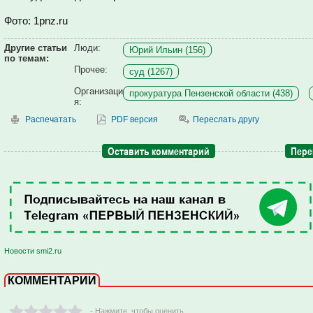
Фото: 1pnz.ru
Другие статьи
Люди:
Юрий Ильин (156)
по темам:
Прочее:
суд (1267)
Организаци
прокуратура Пензенской области (438)
я:
Распечатать
PDF версия
Переслать другу
Оставить комментарий
Пере
Новости smi2.ru
КОММЕНТАРИИ
- Нажмите ,чтобы оценить