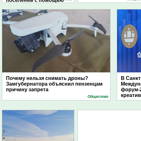
поселений с помощью
дирижаблей
Почему нельзя снимать дроны?
В Санкт
Замгубернатора объяснил пензенцам
Междун
причину запрета
форум-2
креати
Общество