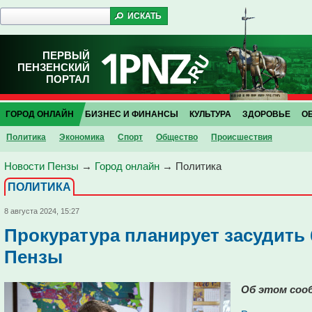
ПЕРВЫЙ
ПЕНЗЕНСКИЙ
ПОРТАЛ
ГОРОД ОНЛАЙН
БИЗНЕС И ФИНАНСЫ
КУЛЬТУРА
ЗДОРОВЬЕ
О
Политика
Экономика
Спорт
Общество
Проиcшествия
Новости Пензы
→
Город онлайн
→
Политика
ПОЛИТИКА
8 августа 2024, 15:27
Прокуратура планирует засудить
Пензы
Об этом соо