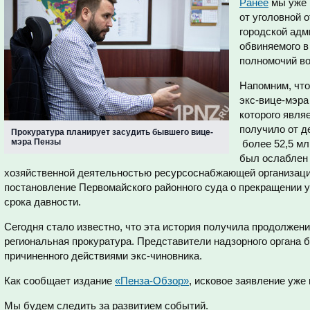
Ранее
мы уже 
от уголовной 
городской ад
обвиняемого в
полномочий во
Напомним, что
экс-вице-мэра
которого явля
получило от 
Прокуратура планирует засудить бывшего вице-
мэра Пензы
более 52,5 мл
был ослаблен 
хозяйственной деятельностью ресурсоснабжающей организации
постановление Первомайского районного суда о прекращении у
срока давности.
Сегодня стало известно, что эта история получила продолжени
региональная прокуратура. Представители надзорного органа 
причиненного действиями экс-чиновника.
Как сообщает издание
«Пенза-Обзор»
, исковое заявление уже
Мы будем следить за развитием событий.