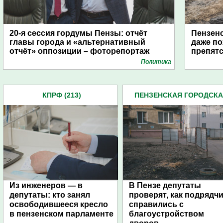
20-я сессия гордумы Пензы: отчёт
Пензенс
главы города и «альтернативный
даже по
отчёт» оппозиции – фоторепортаж
препят
Политика
КПРФ (213)
ПЕНЗЕНСКАЯ ГОРОДСК
ДУМА (483)
Из инженеров — в
В Пензе депутаты
депутаты: кто занял
проверят, как подрядч
освободившееся кресло
справились с
в пензенском парламенте
благоустройством