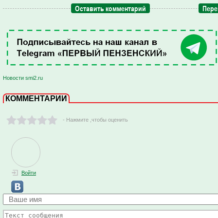
Оставить комментарий
Пере
Новости smi2.ru
КОММЕНТАРИИ
- Нажмите ,чтобы оценить
Войти