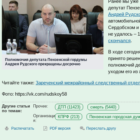
Ранее мы уже 
депутат Пензе
Андрей Рудск
автомобильно
Сердобском и 
не удалось – 
скончался
.
В ходе сегодн
принято решен
Полномочия депутата Пензенской гордумы
Андрея Рудского прекращены досрочно
полномочий де
уходом его из 
Читайте также:
Зареченский межрайонный следственный отде
Фото: https://vk.com/rudskoy58
Другие статьи
Прочее:
ДТП (11423)
смерть (5440)
по темам:
Организаци
КПРФ (213)
Пензенская городская дум
я:
Распечатать
PDF версия
Переслать другу