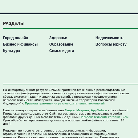
РАЗДЕЛЫ
Город онлайн
Здоровье
Недвижимость
Бизнес и финансы
Образование
Вопросы юристу
Культура
Семья и дети
На информационном ресурсе 1PNZ.ru применяются внешние рекомендательные
технологии (информационные технологии предоставления информации на основе
сбора, систематизации и анализа сведений, относящихся к предпочтениям
пользователей сети «Интернет», находящихся на территории Российской
Федерации)».
Правила применения рекомендательных технологий
.
Сайт использует сервисы веб-аналитики
Яндекс Метрика
,
AppMetrica
и LiveInternet.
Продолжая использовать этот Сайт, вы соглашаетесь с использованием cookie-
файлов и других данных в соответствии с данным
Пользовательским соглашением
.
Срок обработки персональных данных при помощи cookie-файлов составляет 14
дней.
Редакция не несет ответственность за достоверность информации,
опубликованной в рекламных объявлениях и сообщениях информационных
агентств. Редакция не предоставляет справочной информации. Перепечатка