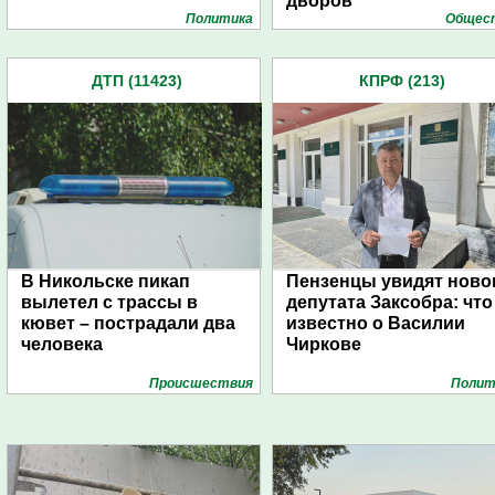
дворов
Политика
Общес
ДТП (11423)
КПРФ (213)
В Никольске пикап
Пензенцы увидят ново
вылетел с трассы в
депутата Заксобра: что
кювет – пострадали два
известно о Василии
человека
Чиркове
Проиcшествия
Полит