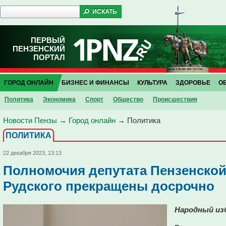
ПЕРВЫЙ
ПЕНЗЕНСКИЙ
ПОРТАЛ
ГОРОД ОНЛАЙН
БИЗНЕС И ФИНАНСЫ
КУЛЬТУРА
ЗДОРОВЬЕ
О
Политика
Экономика
Спорт
Общество
Проиcшествия
Новости Пензы
→
Город онлайн
→
Политика
ПОЛИТИКА
22 декабря 2023, 13:13
Полномочия депутата Пензенско
Рудского прекращены досрочно
Народный изб