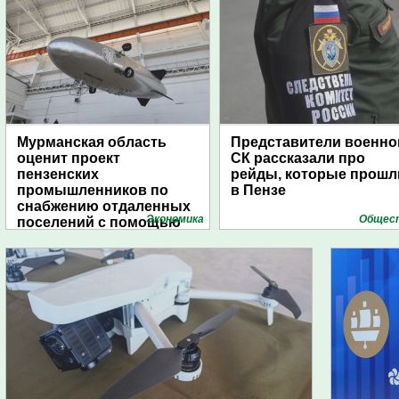
Мурманская область
Представители военно
оценит проект
СК рассказали про
пензенских
рейды, которые прошл
промышленников по
в Пензе
снабжению отдаленных
Экономика
Общес
поселений с помощью
дирижаблей