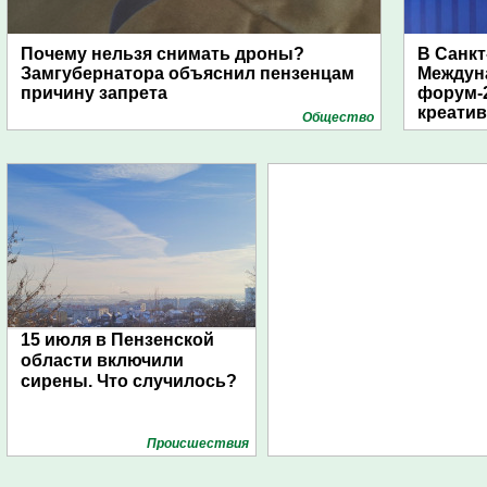
Почему нельзя снимать дроны?
В Санкт
Замгубернатора объяснил пензенцам
Междун
причину запрета
форум-2
креати
Общество
15 июля в Пензенской
области включили
сирены. Что случилось?
Проиcшествия