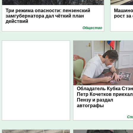
Три режима опасности: пензенский
Машино
замгубернатора дал чёткий план
рост за
действий
Общество
Обладатель Кубка Стэ
Петр Кочетков приехал
Пензу и раздал
автографы
Сп