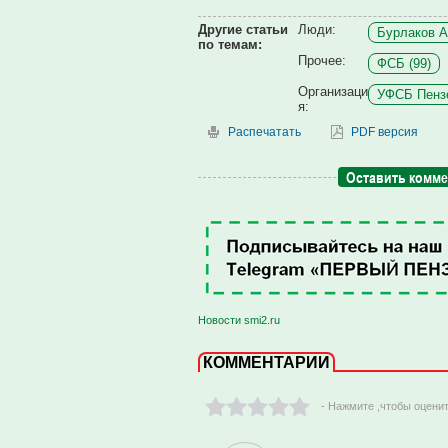
Другие статьи
Люди:
Бурлаков А
по темам:
Прочее:
ФСБ (99)
Организаци
УФСБ Пензе
я:
Распечатать
PDF версия
Оставить комм
Новости smi2.ru
КОММЕНТАРИИ
- Нажмите ,чтобы оцени