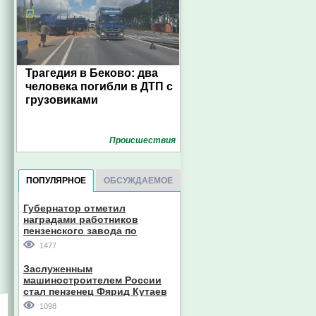
Трагедия в Беково: два
человека погибли в ДТП с
грузовиками
Проиcшествия
ПОПУЛЯРНОЕ
ОБСУЖДАЕМОЕ
Губернатор отметил
наградами работников
пензенского завода по
производству станков
1477
Заслуженным
машиностроителем России
стал пензенец Фярид Кутаев
1098