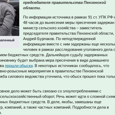
председателя правительства Пензенской
области.
По информации источника в рамках 91 ст. УПК РФ 
48 часов до вынесения меры пресечения задержан
министр сельского хозяйства – заместитель
председателя правительства Пензенской области,
Андрей Бурлаков. По неподтвержденной
тавленный
информации вместе с ним задержаны еще несколь
человек в рамках расследования уголовного дела 
нием бюджетных средств. Дальнейшую судьбу задержанных
чиновнику будет выбрана мера пресечения в виде домашнего
ова
прошли обыски
. В некоторых источниках сообщалось, что
вно-розыскные мероприятия в правительстве Пензенской
жба силового ведомства уточнила, что обыск прошел пока толь
овное дело может быть связано со злоупотреблениями с
 сельскохозяйственный оборот. Речь может идти о сложной схе
нных бюджетных средств. В деле, якобы, замешаны еще
р, компаний, а также частных компаний. Подробности дела в
.