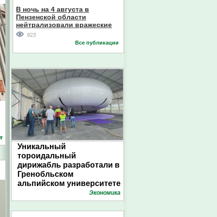
В ночь на 4 августа в
Пензенской области
нейтрализовали вражеские
дроны
823
Все публикации
я
Уникальный
тороидальный
дирижабль разработали в
Гренобльском
альпийском университете
Экономика