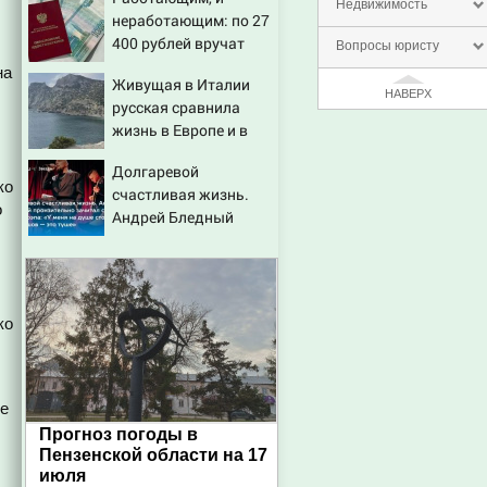
откуда был громкий
Недвижимость
неработающим: по 27
хлопок
400 рублей вручат
Вопросы юристу
пенсионерам в
на
Живущая в Италии
сентябре -
НАВЕРХ
русская сравнила
PrimaMedia.ru
жизнь в Европе и в
Крыму
Долгаревой
ко
счастливая жизнь.
о
Андрей Бледный
пронзительно зачитал
стихи вместо рэпа: «У
меня на душе сто и
один шов — это туше»
ко
ме
Прогноз погоды в
Пензенской области на 17
июля