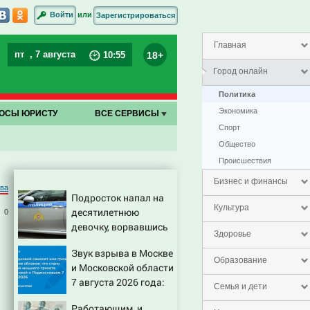
или
Войти
Зарегистрироваться
Главная
пт
, 7 августа
18+
10
:
55
Город онлайн
Политика
Экономика
ОСЫ ЮРИСТУ
ВСЕ СЕРВИСЫ
Спорт
Общество
Проиcшествия
Бизнес и финансы
ва
Подросток напал на
Культура
десятилетнюю
0
девочку, ворвавшись
Здоровье
в квартиру
Звук взрыва в Москве
Образование
и Московской области
7 августа 2026 года:
Семья и дети
Причины, источник,
Работающим, и