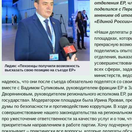
отделения ЕР, 
поделился с Пе
мнением об итог
«Единой России»
«Наши делегаты р
площадках, котор
прекрасную возмо
поделились опыто
отделения, выказ
усовершенствован
Лидин: «Пензенцы получили возможность
всех сферах, зад
высказать свою позицию на съезде ЕР»
министерств, вед
надеюсь, что они после съезда обязательно поделятся со сво
вместе с Вадимом Супиковым, руководителем фракции ЕР в 
Дворяниновым, руководителем регионального исполкома ЕР, р
государства». Модератором площадки была Ирина Яровая, пр
думы по безопасности и противодействию коррупции. В ходе д
совершенствование нашего законодательства на региональном
про ужесточение ответственности за качество услуг и о том, ч
приоритетным направлением в работе партии. Хочу подчеркнуть
показывает – практически все вопросы, которые делегаты обс