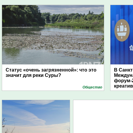
дирижаблей
Статус «очень загрязненной»: что это
В Санкт
значит для реки Суры?
Междун
форум-2
креати
Общество