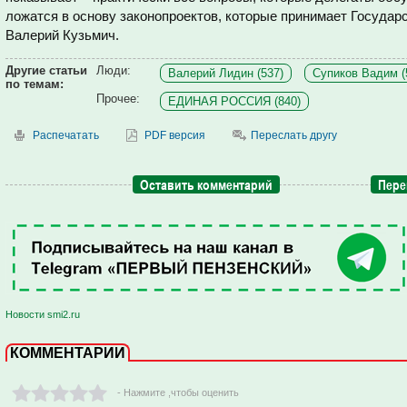
ложатся в основу законопроектов, которые принимает Государ
Валерий Кузьмич.
Другие статьи
Люди:
Валерий Лидин (537)
Супиков Вадим (
по темам:
Прочее:
ЕДИНАЯ РОССИЯ (840)
Распечатать
PDF версия
Переслать другу
Оставить комментарий
Пере
Новости smi2.ru
КОММЕНТАРИИ
- Нажмите ,чтобы оценить