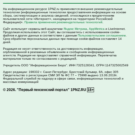
На информационном ресурсе 1PNZ.ru применяются внешние рекомендательные
технологии (информационные технологии предоставления информации на основе
сбора, систематизации и анализа сведений, относящихся к предпочтениям
пользователей сети «Интернет», находящихся на территории Российской
Федерации)».
Правила применения рекомендательных технологий
.
Сайт использует сервисы веб-аналитики
Яндекс Метрика
,
AppMetrica
и LiveInternet.
Продолжая использовать этот Сайт, вы соглашаетесь с использованием cookie-
файлов и других данных в соответствии с данным
Пользовательским соглашением
.
Срок обработки персональных данных при помощи cookie-файлов составляет 14
дней.
Редакция не несет ответственность за достоверность информации,
опубликованной в рекламных объявлениях и сообщениях информационных
агентств. Редакция не предоставляет справочной информации. Перепечатка
материалов только по согласованию с редакцией.
Учредитель ООО "Информационное Бюро". ИНН 7325128341, ОГРН 1147325002549
Адрес редакции:
198332
г. Санкт-Петербург,
Брестский бульвар, 8А, офис 305
Свидетельство о регистрации СМИ ЭЛ № ФС 77 – 75998 выдано 13.06.2019г.
Федеральной службой по надзору в сфере связи, информационных технологий и
массовых коммуникаций
© 2026.
"Первый пензенский портал" 1PNZ.RU
18+