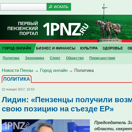
ПЕРВЫЙ
ПЕНЗЕНСКИЙ
ПОРТАЛ
ГОРОД ОНЛАЙН
БИЗНЕС И ФИНАНСЫ
КУЛЬТУРА
ЗДОРОВЬЕ
О
Политика
Экономика
Спорт
Общество
Проиcшествия
Новости Пензы
→
Город онлайн
→
Политика
ПОЛИТИКА
22 января 2017, 15:53
Лидин: «Пензенцы получили воз
свою позицию на съезде ЕР»
Председатель З
области, секрет